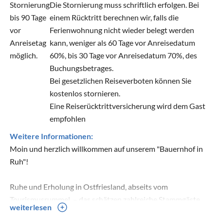
Stornierung
Die Stornierung muss schriftlich erfolgen. Bei
bis 90 Tage
einem Rücktritt berechnen wir, falls die
vor
Ferienwohnung nicht wieder belegt werden
Anreisetag
kann, weniger als 60 Tage vor Anreisedatum
möglich.
60%, bis 30 Tage vor Anreisedatum 70%, des
Buchungsbetrages.
Bei gesetzlichen Reiseverboten können Sie
kostenlos stornieren.
Eine Reiserücktrittversicherung wird dem Gast
empfohlen
Weitere Informationen:
Moin und herzlich willkommen auf unserem "Bauernhof in
Ruh"!
Ruhe und Erholung in Ostfriesland, abseits vom
Tourismusrummel, – das schätzen zahlreiche Stammgäste
weiterlesen
aller Altersgruppen seit mehr als 30 Jahren an unserem Hof