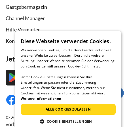
Gastgebermagazin
Channel Manager
Hilfe Vermieter
Diese Webseite verwendet Cookies.
Kontakt
Wir verwenden Cookies, um die Benutzerfreundlichkeit
unserer Website zu verbessern. Durch die weitere
Jetzt die App downloaden
Nutzung unserer Webseite stimmen Sie der Verwendung
von Cookies gemäß unserer Cookie-Richtlinie zu.
Unter Cookie-Einstellungen können Sie Ihre
Einstellungen anpassen oder die Zustimmung
widerrufen. Wenn Sie nicht zustimmen, werden nur
Cookies mit wesentlichen Funktionalitäten aktiviert.
Weitere Informationen
ALLE COOKIES ZULASSEN
© 2026 Ferienhausmiete.de, alle Rechte
COOKIE-EINSTELLUNGEN
vorbehalten.