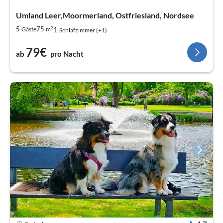
Umland Leer,Moormerland, Ostfriesland, Nordsee
2
1
5
75
Gäste
m
Schlafzimmer (+1)
79€
ab
pro Nacht