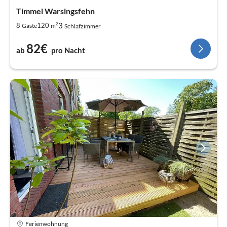
Timmel Warsingsfehn
2
3
8
120
Gäste
m
Schlafzimmer
82€
ab
pro Nacht
Ferienwohnung