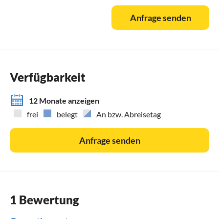
und verbringen hier regelmäßig die schönsten Wochen des
Anfrage senden
Jahres.
Der Ferienhof war ursprünglich ein Bauernhaus für eine
Familie und 8 Kühe. Jetzt sind wir schon lange Rentner,
halten sowohl bei uns am anderen Ende des Dorfes, als
Verfügbarkeit
auch bei der Ferienwohnung 4 Ponys, Ziegen, Hühner,
Gänse, Enten, so wie es früher immer war, und verschiedene
12 Monate anzeigen
Kleinvögel und machen auf unseren Feldern Heuballen.
frei
belegt
An bzw. Abreisetag
Auf dem Hof ist ein Spielplatz mit Schaukel, Rutsche und
Anfrage senden
Wippe. Außerdem halten wir Hausgeflügel wie Hühner,
Gänse, Puten, Enten, und Streicheltiere, wie Kaninchen und
Katzen, sowie Ponys für kleine Pferdefreunde.
1 Bewertung
Brinkum liegt im Kreis Leer, ca. 15 Autominuten von der