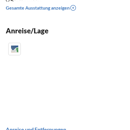
Spülmaschine
Gesamte Ausstattung anzeigen
Waschmaschine
Kinderbett
Anreise/Lage
Parkplatz
Anreise und Entfernungen