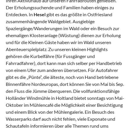
Ihren Aktivurlaub auf unseren Fahrradrouten genießen.
Der Erholungssuchende und Familien haben einiges zu
Entdecken. In
Hesel
gibt es das größte in Ostfriesland
zusammenhängende Waldgebiet. Ausgiebige
Spaziergänge/Wanderungen im Wald oder ein Besuch zur
ehemaligen Klosteranlage (Wüstung) dienen zur Erholung
und für die Kleinen Gäste haben wir im Wald unseren
Abenteuerspielplatz. Zu unseren kleinen Highlights
gehören die Kurbelfähre (für Fussgänger und
Fahrradfahrer), dort kann man sich selber per Handbetrieb
von einem Ufer zum anderen übersetzen. Für Autofahrer
gibt es die „Pünte“, die älteste, noch von Hand betriebene
Binnenfähre Nordeuropas, dort können Sie von Mai bis Sep.
den Fluss die Jümme überqueren. Die vollfunktionsfähige
Holländer Windmühle in Holtland bietet sonntags von Mai-
Oktober im Mühlencafé die Möglichkeit einer Besichtigung
und einem Blick von der Mühlengalerie. Ein Besuch des
Wasserparks darf auch nicht fehlen, viele Exponate und
Schautafeln informieren über alle Themen rund ums