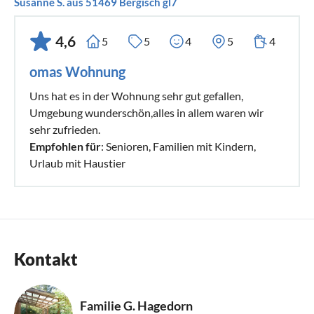
Wir freuen uns sehr, auch Sie bald bei uns begrüßen zu
Susanne S. aus 51469 Bergisch gl7
dürfen. Sie sind herzlich willkommen!
4,6
5
5
4
5
4
omas Wohnung
Uns hat es in der Wohnung sehr gut gefallen,
Umgebung wunderschön,alles in allem waren wir
sehr zufrieden.
Empfohlen für
: Senioren, Familien mit Kindern,
Urlaub mit Haustier
Kontakt
Familie G. Hagedorn