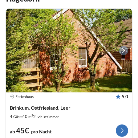
5,0
Ferienhaus
Brinkum, Ostfriesland, Leer
2
2
4
40
Gäste
m
Schlafzimmer
45€
ab
pro Nacht