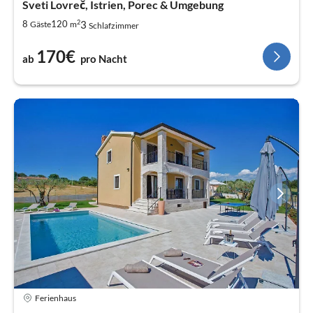
Sveti Lovreč, Istrien, Porec & Umgebung
2
3
8
120
Gäste
m
Schlafzimmer
170€
ab
pro Nacht
Ferienhaus