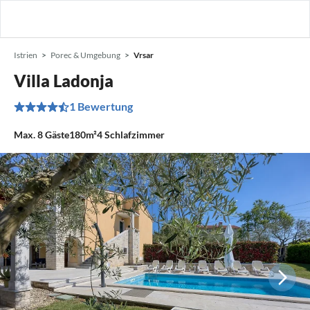
Istrien
Porec & Umgebung
Vrsar
Villa Ladonja
1 Bewertung
Max.
8
Gäste
180m²
4
Schlafzimmer