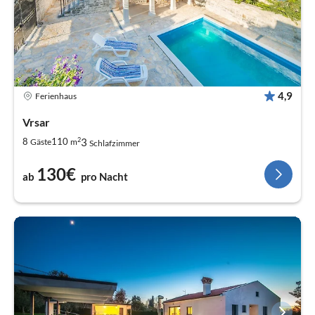
4,9
Ferienhaus
Vrsar
2
3
8
110
Gäste
m
Schlafzimmer
130€
ab
pro Nacht