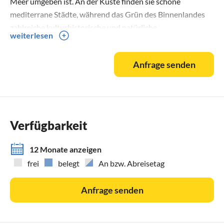
Meer umgeben ist. An der Küste finden sie schöne
mediterrane Städte, während das Grün des Binnenlandes
zahlreiche kulturhistorische und natürliche
weiterlesen
Sehenswürdigkeiten sowie hügelige Orte mit fantastischem
Ausblick auf die erholsame Umgebung. Istrien bietet
Anfrage senden
breitgefächerte Unterkuenfte an: Private Appartements,
Ferienhäuser,,Villas mit Pool, und Restaurants mit einem
reichhaltigen gastronomischen Angebot.
Verfügbarkeit
12 Monate anzeigen
frei
belegt
An bzw. Abreisetag
Anfrage senden