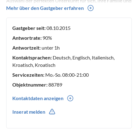
Auswahl der perfekten Unterkunft für sich, Ihre Familie und
Freunde zu helfen, und sich bemühen, Ihren Aufenthalt in
Mehr über den Gastgeber erfahren
Istrien so angenehm wie möglich zu gestalten.
Gastgeber seit:
08.10.2015
Antwortrate:
90%
Antwortzeit:
unter 1h
Kontaktsprachen:
Deutsch, Englisch, Italienisch,
Kroatisch, Kroatisch
Servicezeiten:
Mo.-So. 08:00-21:00
Objektnummer:
88789
Kontaktdaten anzeigen
00385(0) 52433635
Inserat melden
00385(0) 981336202