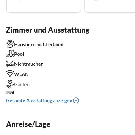
Zimmer und Ausstattung
Haustiere nicht erlaubt
Pool
Nichtraucher
WLAN
Garten
Fernseher
Gesamte Ausstattung anzeigen
Terrasse
Spülmaschine
Anreise/Lage
Waschmaschine