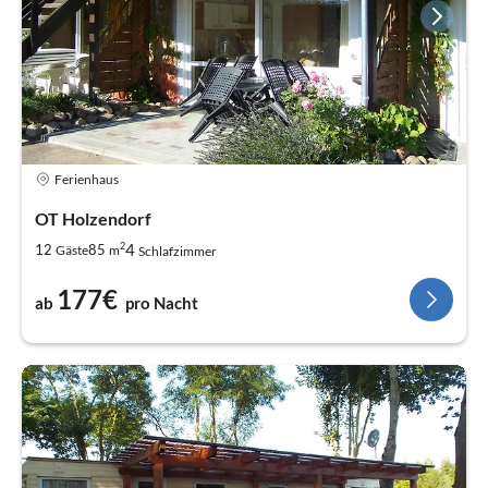
Ferienhaus
OT Holzendorf
2
4
12
85
Gäste
m
Schlafzimmer
177€
ab
pro Nacht