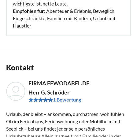
Garten
wichtigste ist, nette Leute.
(Objekt-Nr.: 36962)
Empfohlen für
: Abenteuer & Erlebnis, Beweglich
Eingeschränkte, Familien mit Kindern, Urlaub mit
- Ferienhaus mit 5 Schlafzimmer, Wintergarten, Terrasse
Haustier
und Garten, für bis zu 14 Personen
(Objekt-Nr.: 40453)
Borkow:
- Gruppenhaus "Haus am Walde" mit 29 Schlafzimmern für
Kontakt
bis zu 120 Personen, 6 Gruppenräumen, Saal, Terrasse und
Garten
(Objekt-Nr.: 60438)
FIRMA FEWODABEL.DE
Herr G. Schröder
Schlowe (direkt am Klein Pritzer See):
1 Bewertung
- 1x Bungalow unter Eiche direkt am See
(Objekt-Nr.: 94799)
Urlaub, der bleibt – ankommen, durchatmen, wohlfühlen
Ob im Ferienhaus, Ferienwohnung oder Mobilheim mit
- 1x Bungalow direkt am Bade-u. Angelsee
Seeblick – bei uns findet jeder sein persönliches
(Objekt-Nr.: 68274)
Urlaubszuhause Allein, zu zweit, mit Familie oder in der