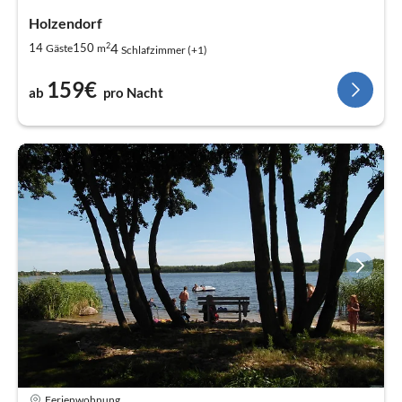
Holzendorf
2
4
14
150
Gäste
m
Schlafzimmer (+1)
159€
ab
pro Nacht
Ferienwohnung