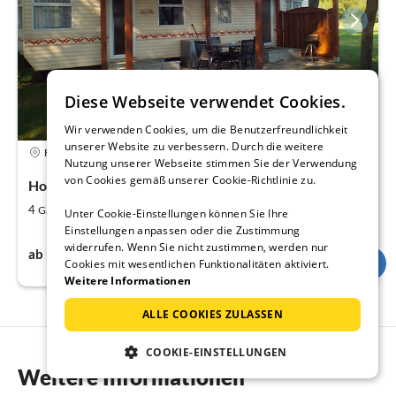
Diese Webseite verwendet Cookies.
Wir verwenden Cookies, um die Benutzerfreundlichkeit
unserer Website zu verbessern. Durch die weitere
Ferienhaus
Nutzung unserer Webseite stimmen Sie der Verwendung
von Cookies gemäß unserer Cookie-Richtlinie zu.
Holzendorf
2
2
4
35
Gäste
m
Schlafzimmer
Unter Cookie-Einstellungen können Sie Ihre
Einstellungen anpassen oder die Zustimmung
77€
widerrufen. Wenn Sie nicht zustimmen, werden nur
ab
pro Nacht
Cookies mit wesentlichen Funktionalitäten aktiviert.
Weitere Informationen
ALLE COOKIES ZULASSEN
COOKIE-EINSTELLUNGEN
Weitere Informationen