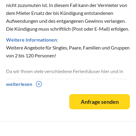
nicht zuzumuten ist. In diesem Fall kann der Vermieter von
dem Mieter Ersatz der bis Kündigung entstandenen
Aufwendungen und des entgangenen Gewinns verlangen.
Die Kündigung muss schriftlich (Post oder E-Mail) erfolgen.
Weitere Informationen:
Weitere Angebote für Singles, Paare, Familien und Gruppen
von 2 bis 120 Personen!
Da wir Ihnen viele verschiedene Ferienhäuser hier und in
der näheren wald- und wasserreichen Umgebung anbieten
weiterlesen
können, schauen Sie bitte auch auf unsere weiteren
Angebote:
Anfrage senden
Dabel OT Holzendorf (Feriendorf direkt am Holzendorfer
See):
- 1x Fewo mit 1 Schlafzimmer, überdachten Balkon, für bis
zu 4 Personen