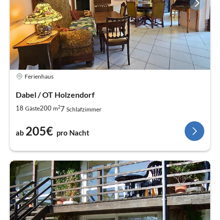
Ferienhaus
Dabel / OT Holzendorf
2
7
18
200
Gäste
m
Schlafzimmer
205€
ab
pro Nacht