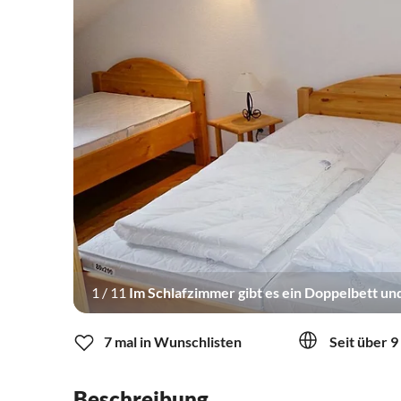
1
/
11
Im Schlafzimmer gibt es ein Doppelbett und
7 mal in Wunschlisten
Seit über 9
Beschreibung