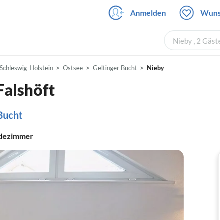
Anmelden
Wuns
Nieby , 2 Gäst
Schleswig-Holstein
Ostsee
Geltinger Bucht
Nieby
Falshöft
 Bucht
dezimmer