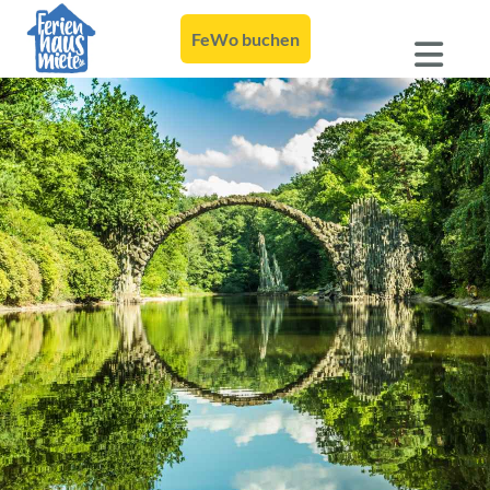
FeWo buchen