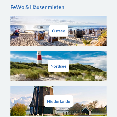
FeWo & Häuser mieten
Ostsee
Nordsee
Niederlande