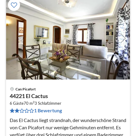
Can Picafort
Pre
44221 El Cactus
ab
2
1
6 Gäste
70 m
3
Schlafzimmer
1 Bewertung
pr
Na
Das El Cactus liegt strandnah, der wunderschöne Strand
von Can Picafort nur wenige Gehminuten entfernt. Es
verfügt über drei Schlafzimmer und einem Badezimmer.