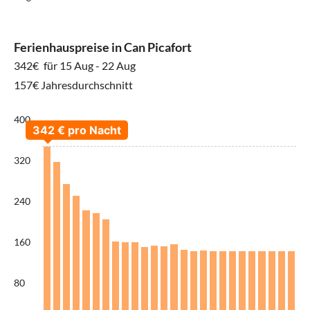
Ferienhauspreise in Can Picafort
342€
für 15 Aug - 22 Aug
157€ Jahresdurchschnitt
400
320
240
160
80