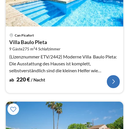
Pre
Can Picafort
ab
Villa Baulo Pleta
2
2
9 Gäste
275 m
4
Schlafzimmer
pr
Na
(Lizenznummer ETV/2442) Moderne Villa Baulo Pleta:
Die Ausstattung des Hauses ist komplett,
selbstverständlich sind die kleinen Helfer wie
Geschirrspüler & Waschmaschine vorh...
220
€
ab
/ Nacht