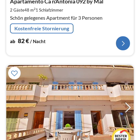
8
Apartamento Ca n'Antonia 092 by Mal
pr
2
2 Gäste
48 m
1
Schlafzimmer
Na
Schön gelegenes Apartment für 3 Personen
Kostenfreie Stornierung
82
€
ab
/ Nacht