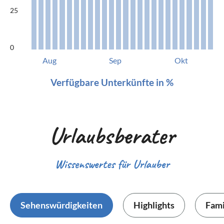
25
0
Aug
Sep
Okt
Verfügbare Unterkünfte in %
Urlaubsberater
Wissenswertes für Urlauber
Sehenswürdigkeiten
Highlights
Fami