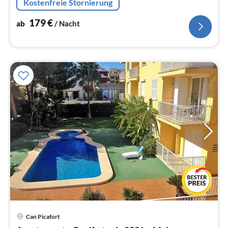
Kostenfreie Stornierung
179
€
ab
/ Nacht
Pre
Can Picafort
ab