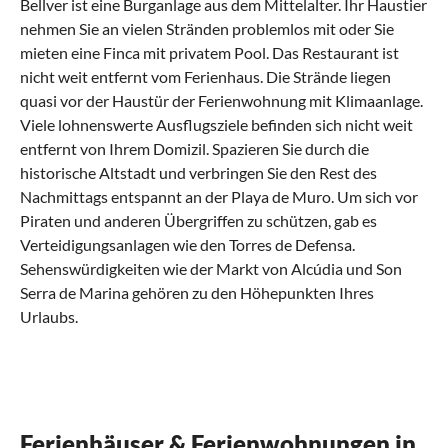
Bellver ist eine Burganlage aus dem Mittelalter. Ihr Haustier
nehmen Sie an vielen Stränden problemlos mit oder Sie
mieten eine Finca mit privatem Pool. Das Restaurant ist
nicht weit entfernt vom Ferienhaus. Die Strände liegen
quasi vor der Haustür der Ferienwohnung mit Klimaanlage.
Viele lohnenswerte Ausflugsziele befinden sich nicht weit
entfernt von Ihrem Domizil. Spazieren Sie durch die
historische Altstadt und verbringen Sie den Rest des
Nachmittags entspannt an der
Playa de Muro
. Um sich vor
Piraten und anderen Übergriffen zu schützen, gab es
Verteidigungsanlagen wie den Torres de Defensa.
Sehenswürdigkeiten wie der Markt von Alcúdia und
Son
Serra de Marina
gehören zu den Höhepunkten Ihres
Urlaubs.
Was sollte man in Can Picafort erlebt
Was kann man in Can Picafort mit Kindern
Was hat die regionale Küche von Can
Welche kulturellen Highlights gibt es in Can
Was sind beliebte Anreisewege nach Can
haben?
machen?
Picafort zu bieten?
Picafort?
Picafort?
Die schönsten Ecken Mallorcas
Erlebnisreich und faszinierend
Schnecken, Schweine und Hefeteig
Wo einst die Talayot wohnten
Mit dem Flugzeug ins Paradies
Ferienhäuser & Ferienwohnungen in
Erleben Sie unbedarft und unvoreingenommen die
Die Region ist ideal, wenn Sie hin und wieder einen Ausflug
Die mallorquinische Küche wird stark von der Geschichte
Lange, bevor Touristen dieses Idyll entdeckt haben, erfreute
In wenigen Flugstunden befinden Sie sich in einem