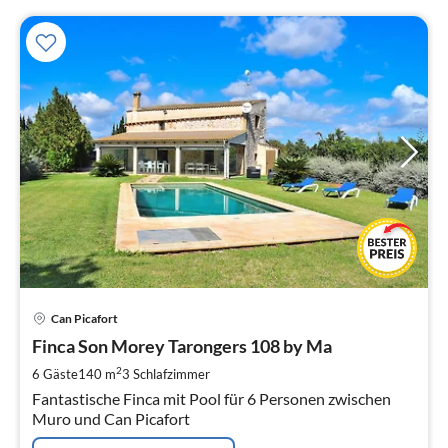
Pre
Can Picafort
ab
1
Finca Son Morey Tarongers 108 by Ma
pr
2
6 Gäste
140 m
3
Schlafzimmer
Na
Fantastische Finca mit Pool für 6 Personen zwischen
Muro und Can Picafort