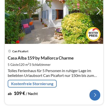
Pre
Can Picafort
ab
1
Casa Alba 159 by Mallorca Charme
pr
2
5 Gäste
120 m
3
Schlafzimmer
Na
Tolles Ferienhaus für 5 Personen in ruhiger Lage im
beliebten Urlaubsort Can Picafort nur 150m bis zum
Strand
Kostenfreie Stornierung
109
€
ab
/ Nacht