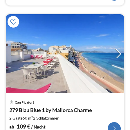
Pre
Can Picafort
ab
1
279 Blau Blue 1 by Mallorca Charme
pr
2
2 Gäste
60 m
2
Schlafzimmer
Na
109
€
ab
/ Nacht