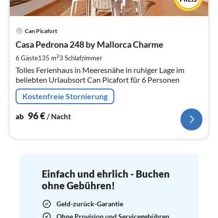
Pre
Can Picafort
ab
9
Casa Pedrona 248 by Mallorca Charme
pr
2
6 Gäste
135 m
3
Schlafzimmer
Na
Tolles Ferienhaus in Meeresnähe in ruhiger Lage im
beliebten Urlaubsort Can Picafort für 6 Personen
Kostenfreie Stornierung
96
€
ab
/ Nacht
Einfach und ehrlich - Buchen
ohne Gebühren!
Geld-zurück-Garantie
Ohne Provision und Servicegebühren