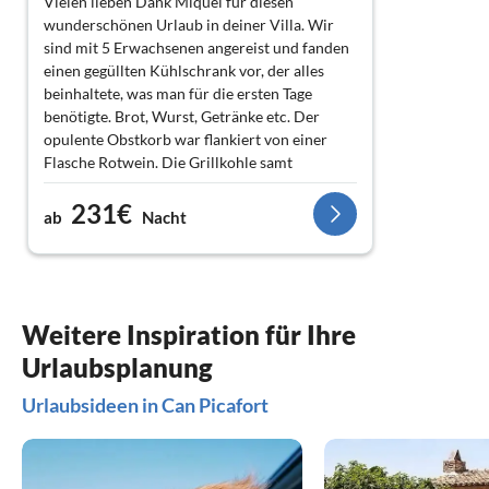
Vielen lieben Dank Miquel für diesen
wunderschönen Urlaub in deiner Villa. Wir
sind mit 5 Erwachsenen angereist und fanden
einen gegüllten Kühlschrank vor, der alles
beinhaltete, was man für die ersten Tage
benötigte. Brot, Wurst, Getränke etc. Der
opulente Obstkorb war flankiert von einer
Flasche Rotwein. Die Grillkohle samt
Anzünder standen parat.
231€
Das Haus ist sehr großzügig geschnitten. Die
ab
Nacht
Zimmer waren alle sehr sauber. Der Garten
mitsamt Terrasse und Pool ist ein kleines
Paradies. Wir haben die Villa als
Ausgangspunkt für Unternehmungen gewählt.
Einkaufsmöglichkeiten und Strände konnte
Weitere Inspiration für Ihre
man bequem entweder zu Fuß oder per Auto
Urlaubsplanung
erreichen. Tagsüber waren wir unterwegs,
abends in der Wohlfühloase.
Urlaubsideen in Can Picafort
Ein zusätzliches Highlight war die
morgendliche Fütterung der " Tortugas", die
sich frei im Garten bewegen dürfen.
Aus diesen Gründen gibt es die volle