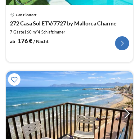
Pre
Can Picafort
ab
1
272 Casa Sol ETV/7727 by Mallorca Charme
pr
2
7 Gäste
160 m
4
Schlafzimmer
Na
176
€
ab
/ Nacht