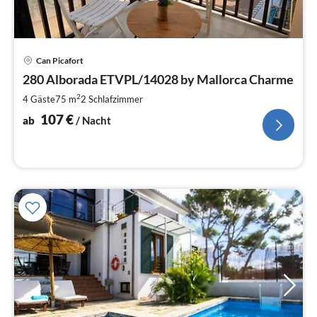
Pre
Can Picafort
ab
1
280 Alborada ETVPL/14028 by Mallorca Charme
pr
2
4 Gäste
75 m
2
Schlafzimmer
Na
107
€
ab
/ Nacht