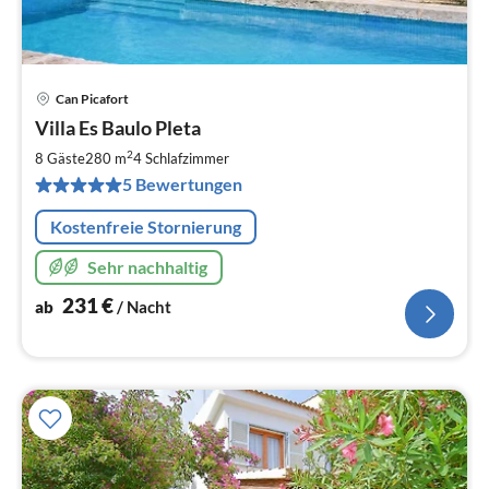
Can Picafort
Pre
Villa Es Baulo Pleta
ab
2
2
8 Gäste
280 m
4
Schlafzimmer
pr
5 Bewertungen
Na
Kostenfreie Stornierung
Sehr nachhaltig
231
€
ab
/ Nacht