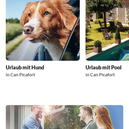
Punktzahl für den ausgesprochen
zuvorkommenden und äußerst sympathischen
Miquel. Herzlichen Dank sagen die 5
Bochumer.
Urlaub mit Hund
Urlaub mit Pool
in Can Picafort
in Can Picafort