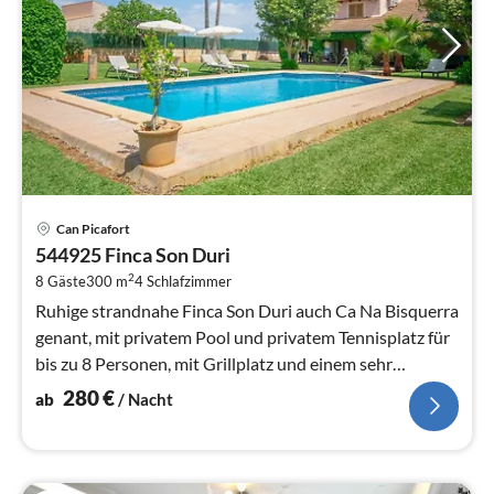
Pre
Can Picafort
ab
544925 Finca Son Duri
2
2
8 Gäste
300 m
4
Schlafzimmer
pr
Na
Ruhige strandnahe Finca Son Duri auch Ca Na Bisquerra
genant, mit privatem Pool und privatem Tennisplatz für
bis zu 8 Personen, mit Grillplatz und einem sehr
gepflegtem Garten.
280
€
ab
/ Nacht