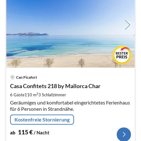
Pre
Can Picafort
ab
1
Casa Confitets 218 by Mallorca Char
pr
2
6 Gäste
110 m
3
Schlafzimmer
Na
Geräumiges und komfortabel eingerichtetes Ferienhaus
für 6 Personen in Strandnähe.
Kostenfreie Stornierung
115
€
ab
/ Nacht