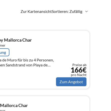
Zur Kartenansicht
Sortieren: Zufällig
by Mallorca Char
mmer
rung
a de Muro für bis zu 4 Personen,
en Sandstrand von Playa de
Preise ab
166€
pro Nacht
Zum Angebot
y Mallorca Char
mmer