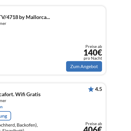
TV/4718 by Mallorca...
mmer
Preise ab
140€
pro Nacht
Zum Angebot
4.5
cafort. Wifi Gratis
mmer
en
rung
Preise ab
hherd, Backofen),
406€
 Einzelbett),