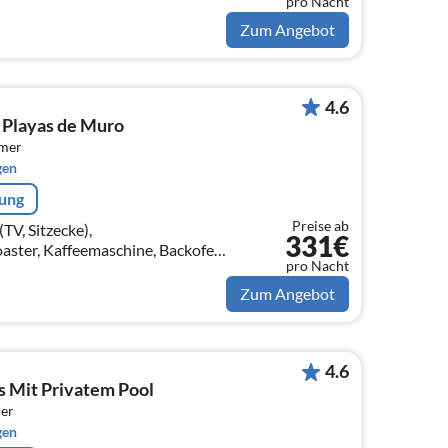
pro Nacht
ne, Kühl-/Gefrierkombination,
Zum Angebot
4.6
n Playas de Muro
mmer
gen
rung
Preise ab
V, Sitzecke),
331€
aster, Kaffeemaschine, Backofen,
pro Nacht
ne, Kühl-/Gefrierkombination,
Zum Angebot
4.6
s Mit Privatem Pool
er
gen