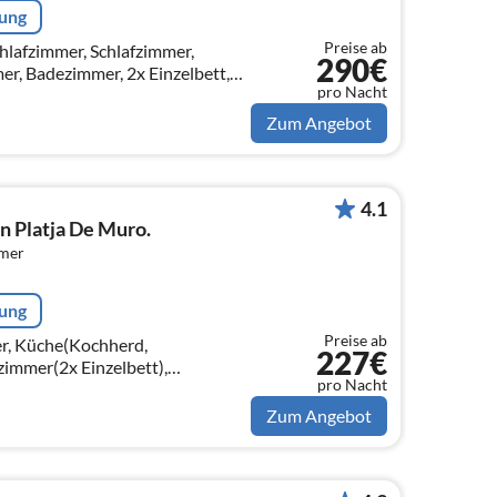
rung
Preise ab
lafzimmer, Schlafzimmer,
290€
r, Badezimmer, 2x Einzelbett,
pro Nacht
, Kochherd, Kaffeemaschine,
ühl-/Ge...
Zum Angebot
4.1
n Platja De Muro.
mmer
rung
Preise ab
, Küche(Kochherd,
227€
zimmer(2x Einzelbett),
pro Nacht
t), Schlafzimmer(Doppelbett)
Zum Angebot