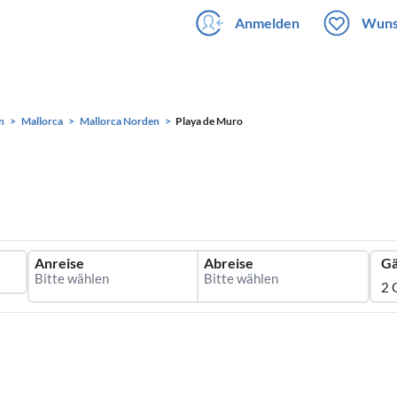
Anmelden
Wuns
n
Mallorca
Mallorca Norden
Playa de Muro
Anreise
Abreise
Gä
2 