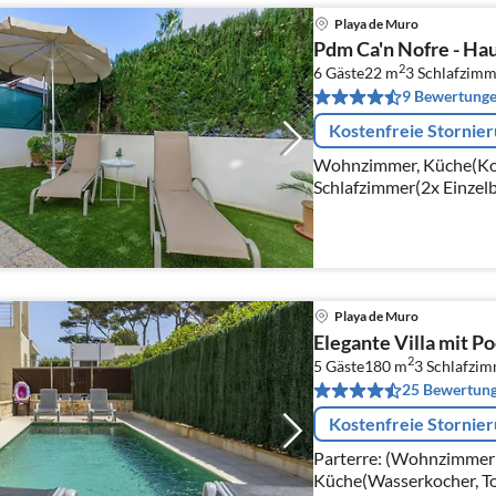
Playa de Muro
Pdm Ca'n Nofre - Hau
2
6 Gäste
22 m
3
Schlafzimm
9 Bewertung
Kostenfreie Stornie
Wohnzimmer, Küche(Koc
Schlafzimmer(2x Einzelb
Einzelbett), Schlafzimme
Badezimmer(Doppelbet
Playa de Muro
Elegante Villa mit Po
2
5 Gäste
180 m
3
Schlafzi
25 Bewertun
Kostenfreie Stornie
Parterre: (Wohnzimmer(T
Küche(Wasserkocher, To