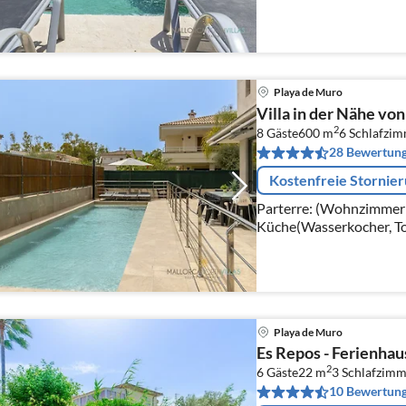
Mikrowelle, Spülmaschi
Zitruspresse, , )
Playa de Muro
Villa in der Nähe vo
2
8 Gäste
600 m
6
Schlafzi
28 Bewertun
Kostenfreie Stornie
Parterre: (Wohnzimmer(T
Küche(Wasserkocher, To
Mikrowelle, Spülmaschi
Zitruspresse, , )
Playa de Muro
Es Repos - Ferienhau
2
6 Gäste
22 m
3
Schlafzimm
10 Bewertun