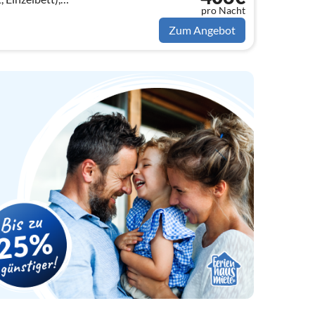
pro Nacht
 Einzelbett),
tt)
Zum Angebot