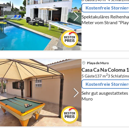
Kostenfreie Stornie
Spektakuläres Reihenha
Meter vom Strand "Playa
Playa de Muro
Casa Ca Na Coloma 1
2
5 Gäste
137 m
3
Schlafzi
Kostenfreie Stornie
Sehr gut ausgestattetes
Muro