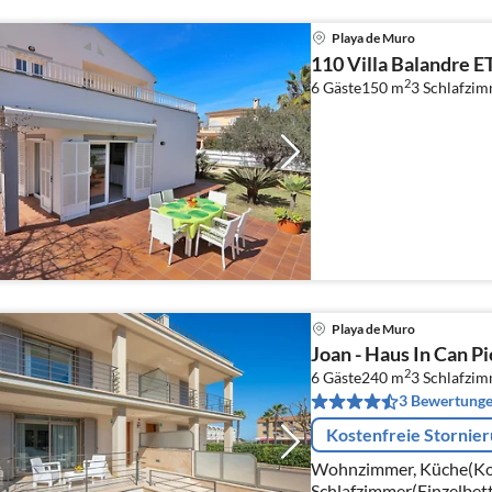
Playa de Muro
110 Villa Balandre E
2
6 Gäste
150 m
3
Schlafzi
Playa de Muro
Joan - Haus In Can Pi
2
6 Gäste
240 m
3
Schlafzi
3 Bewertung
Kostenfreie Stornie
Wohnzimmer, Küche(Koc
Schlafzimmer(Einzelbett,