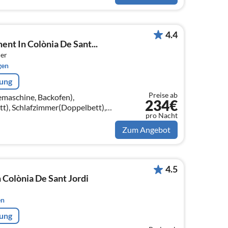
4.4
ent In Colònia De Sant...
er
gen
rung
Preise ab
maschine, Backofen),
234€
t), Schlafzimmer(Doppelbett),
pro Nacht
terschiebebett)
Zum Angebot
4.5
 Colònia De Sant Jordi
en
rung