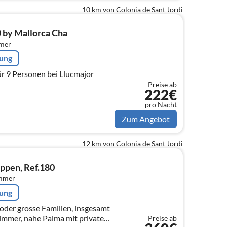
10 km von Colonia de Sant Jordi
 by Mallorca Cha
mmer
rung
ür 9 Personen bei Llucmajor
Preise ab
222€
pro Nacht
Zum Angebot
12 km von Colonia de Sant Jordi
uppen, Ref.180
immer
rung
 oder grosse Familien, insgesamt
zimmer, nahe Palma mit privatem
Preise ab