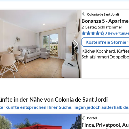
Colonia de Sant Jordi
Bonanza 5 - Apartmen
2 Gäste
1
Schlafzimmer
3 Bewertung
Kostenfreie Stornie
Küche(Kochherd, Kaffe
Schlafzimmer(Doppelbet
Mikrowelle, Kühl-/Gefr
Waschbecken, Toilette, K
nfte in der Nähe von Colonia de Sant Jordi
erkünfte entsprechen Ihrer Suche, liegen jedoch außerhalb des
Pòrtol
Finca, Privatpool, Au