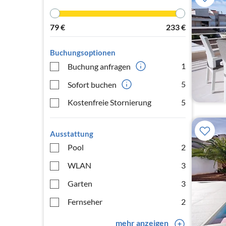
79
€
233
€
Buchungsoptionen
1
Buchung anfragen
5
Sofort buchen
Kostenfreie Stornierung
5
Ausstattung
Pool
2
WLAN
3
Garten
3
Fernseher
2
mehr anzeigen