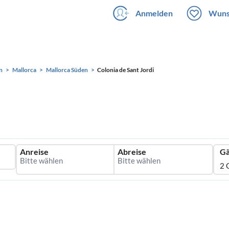
Anmelden
Wuns
n
Mallorca
Mallorca Süden
Colonia de Sant Jordi
Anreise
Abreise
Gä
2 