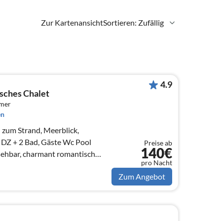
Zur Kartenansicht
Sortieren: Zufällig
4.9
sches Chalet
mmer
en
n zum Strand, Meerblick,
 DZ + 2 Bad, Gäste Wc Pool
Preise ab
140€
sehbar, charmant romantisch
pro Nacht
FRÜHBUCHER-RABATT: 10%
Zum Angebot