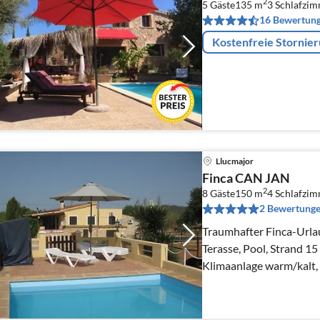
2
5 Gäste
135 m
3
Schlafzi
16 Bewertun
Kostenfreie Stornie
Llucmajor
Finca CAN JAN
2
8 Gäste
150 m
4
Schlafzi
2 Bewertung
Traumhafter Finca-Urlau
Terasse, Pool, Strand 15
Klimaanlage warm/kalt, 
7000m² Grundst.