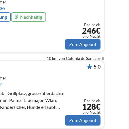
mmer
gen
rung
Nachhaltig
Preise ab
246€
pro Nacht
Zum Angebot
10 km von Colonia de Sant Jordi
5.0
mmer
en
b ! Grillplatz, grosse überdachte
 min, Palma , Llucmajor, Wlan,
Preise ab
128€
Kindersicher, Hunde erlaubt,
pro Nacht
Zum Angebot