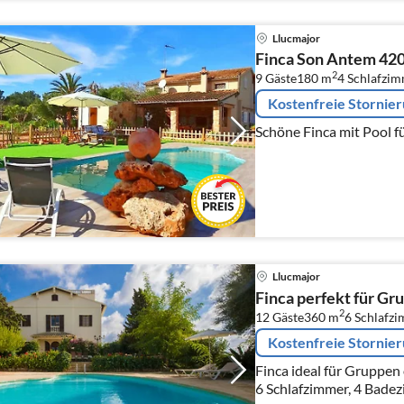
Llucmajor
Finca Son Antem 420
2
9 Gäste
180 m
4
Schlafzi
Kostenfreie Stornie
Schöne Finca mit Pool f
Llucmajor
Finca perfekt für Gr
2
12 Gäste
360 m
6
Schlafz
Kostenfreie Stornie
Finca ideal für Gruppen
6 Schlafzimmer, 4 Bade