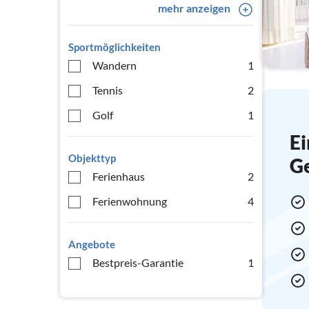
mehr anzeigen
Sportmöglichkeiten
Wandern
1
Tennis
2
Golf
1
Ei
Objekttyp
G
Ferienhaus
2
Ferienwohnung
4
Angebote
Bestpreis-Garantie
1