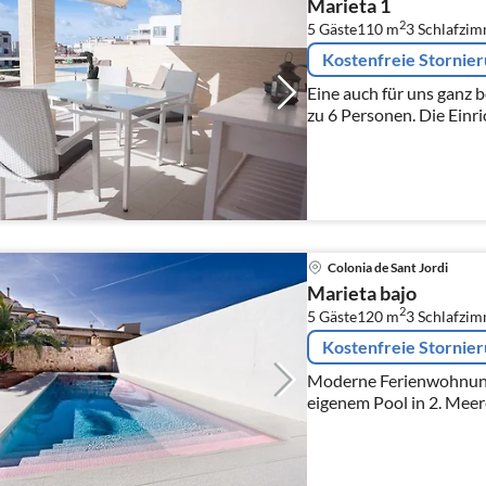
Marieta 1
2
5 Gäste
110 m
3
Schlafzi
Kostenfreie Stornie
Eine auch für uns ganz 
zu 6 Personen. Die Einr
offen. Schauen Sie selbst
Colonia de Sant Jordi
Marieta bajo
2
5 Gäste
120 m
3
Schlafzi
Kostenfreie Stornie
Moderne Ferienwohnung
eigenem Pool in 2. Meere