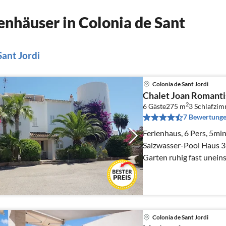
nhäuser in Colonia de Sant
Sant Jordi
Colonia de Sant Jordi
Chalet Joan Romanti
2
6 Gäste
275 m
3
Schlafzi
7 Bewertung
Ferienhaus, 6 Pers, 5mi
Salzwasser-Pool Haus 3
Garten ruhig fast unein
Colonia de Sant Jordi