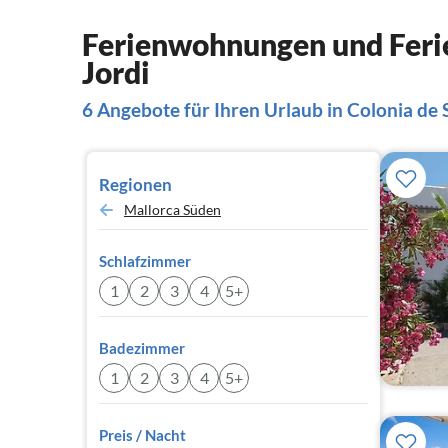
Ferienwohnungen und Ferie
Jordi
6 Angebote für Ihren Urlaub in Colonia de 
Regionen
Mallorca Süden
Schlafzimmer
1
2
3
4
5+
Badezimmer
1
2
3
4
5+
Preis / Nacht