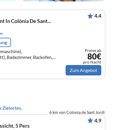
4.4
t In Colònia De Sant...
en
rung
Preise ab
emaschine),
80€
t), Badezimmer, Backofen,
pro Nacht
ierkombination, Badewanne,
limaanlage, Kinderbett,...
Zum Angebot
 Zielortes.
6 km von Colonia de Sant Jordi
4.9
ssicht, 5 Pers