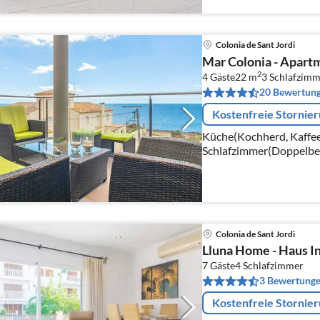
Colonia de Sant Jordi
Mar Colonia - Apartm
2
4 Gäste
22 m
3
Schlafzimm
20 Bewertun
Kostenfreie Stornie
Küche(Kochherd, Kaffee
Schlafzimmer(Doppelbet
Schlafzimmer(Doppelun
Colonia de Sant Jordi
Lluna Home - Haus In
7 Gäste
4
Schlafzimmer
3 Bewertung
Kostenfreie Stornie