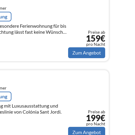
mmer
rung
besondere Ferienwohnung für bis
ichtung lässt fast keine Wünsche
Preise ab
159€
!
pro Nacht
Zum Angebot
mmer
rung
 mit Luxusausstattung und
slinie von Colónia Sant Jordi.
Preise ab
199€
pro Nacht
Zum Angebot