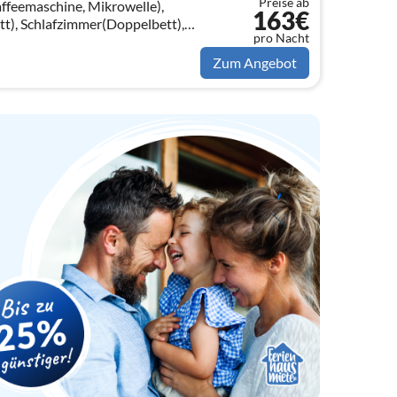
Preise ab
feemaschine, Mikrowelle),
163€
t), Schlafzimmer(Doppelbett),
pro Nacht
 Einzelbett),
 Einzelbett)
Zum Angebot