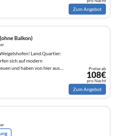
pro Nacht
Zum Angebot
(ohne Balkon)
er
ofen! Land.Quartier:
fen sich auf modern
reuen und haben von hier aus
Preise ab
108€
pro Nacht
Zum Angebot
er
rung