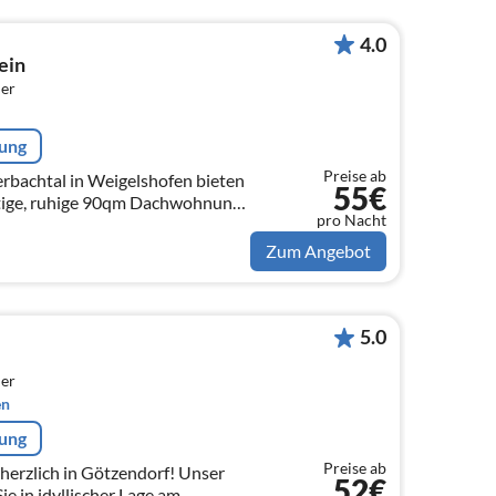
4.0
ein
er
rung
Preise ab
bachtal in Weigelshofen bieten
55€
tige, ruhige 90qm Dachwohnung
pro Nacht
Zum Angebot
5.0
er
en
rung
Preise ab
rzlich in Götzendorf! Unser
52€
ie in idyllischer Lage am