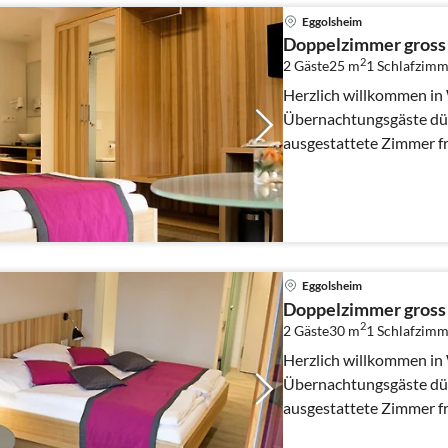
Eggolsheim
Doppelzimmer gross 
2
2 Gäste
25 m
1
Schlafzimm
Herzlich willkommen in Weigelsh
Übernachtungsgäste dür
ausgestattete Zimmer f
zahllose Möglich...
Eggolsheim
Doppelzimmer gross 
2
2 Gäste
30 m
1
Schlafzimm
Herzlich willkommen in Weigelsh
Übernachtungsgäste dür
ausgestattete Zimmer f
zahllose Möglich...