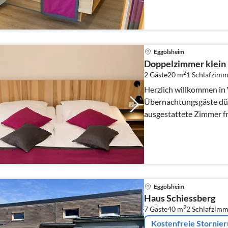
Eggolsheim
Doppelzimmer klein 
2
2 Gäste
20 m
1
Schlafzimm
Herzlich willkommen in Weigelsh
Übernachtungsgäste dür
ausgestattete Zimmer f
zahllose Möglich...
Eggolsheim
Haus Schiessberg
2
7 Gäste
40 m
2
Schlafzimm
Kostenfreie Stornie