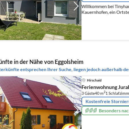
Willkommen bei Tinyhaus Ferien! 
Kauernhofen, ein Ortstei
Fränkischen Schweiz, z
gelegen, stehen unsere ..
nfte in der Nähe von Eggolsheim
erkünfte entsprechen Ihrer Suche, liegen jedoch außerhalb des
Hirschaid
Ferienwohnung Jurab
2
3 Gäste
40 m
1
Schlafzimm
Kostenfreie Stornie
Besonders nac