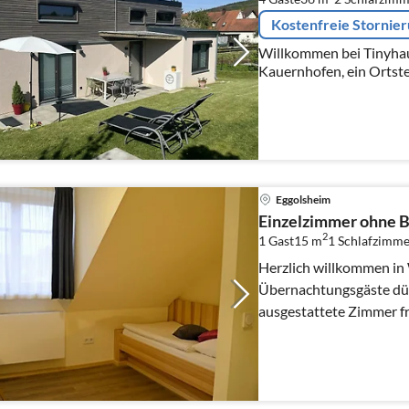
Kostenfreie Stornie
Willkommen bei Tinyhaus Ferien! 
Kauernhofen, ein Ortstei
Fränkischen Schweiz, z
gelegen, stehen unsere ..
Eggolsheim
Einzelzimmer ohne B
2
1 Gast
15 m
1
Schlafzimme
Herzlich willkommen in Weigelsh
Übernachtungsgäste dür
ausgestattete Zimmer f
zahllose Möglich...