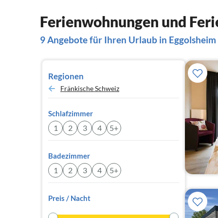
Ferienwohnungen und Feri
9 Angebote für Ihren Urlaub in Eggolsheim
Regionen
Fränkische Schweiz
Schlafzimmer
1
2
3
4
5+
Badezimmer
1
2
3
4
5+
Preis / Nacht