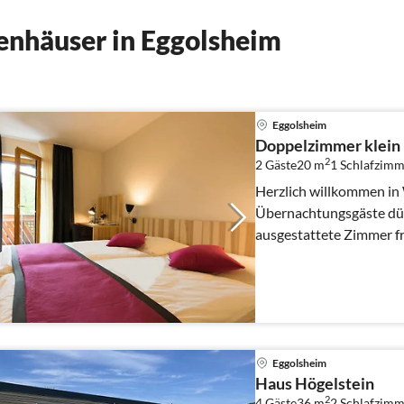
enhäuser in Eggolsheim
Eggolsheim
Doppelzimmer klein 
2
2 Gäste
20 m
1
Schlafzimm
Herzlich willkommen in Weigelsh
Übernachtungsgäste dür
ausgestattete Zimmer f
zahllose Möglich...
Eggolsheim
Haus Högelstein
2
4 Gäste
36 m
2
Schlafzimm