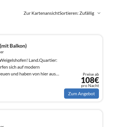
Zur Kartenansicht
Sortieren: Zufällig
(mit Balkon)
er
ofen! Land.Quartier:
fen sich auf modern
reuen und haben von hier aus
Preise ab
108€
pro Nacht
Zum Angebot
er