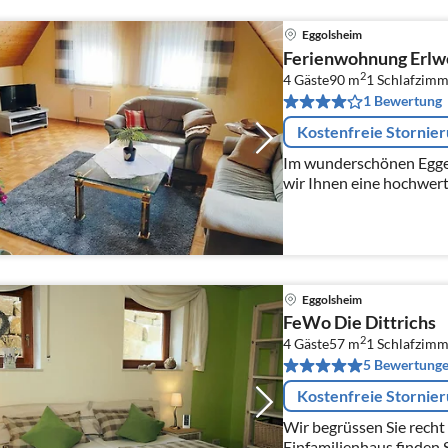
Eggolsheim
Ferienwohnung Erlw
2
4 Gäste
90 m
1
Schlafzimm
1 Bewertung
Kostenfreie Stornie
Im wunderschönen Egger
wir Ihnen eine hochwer
für 1-4 Personen an.
Eggolsheim
FeWo Die Dittrichs
2
4 Gäste
57 m
1
Schlafzimm
5 Bewertung
Kostenfreie Stornie
Wir begrüssen Sie recht he
Einfamilienhaus finden S