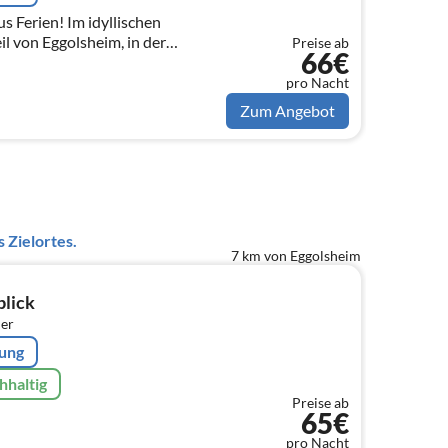
Im idyllischen
l von Eggolsheim, in der
Preise ab
66€
wischen Forchheim und Bamberg
.
pro Nacht
Zum Angebot
 Zielortes.
7 km von Eggolsheim
lick
er
rung
hhaltig
Preise ab
65€
pro Nacht