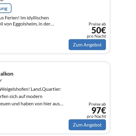
rung
Im idyllischen
l von Eggolsheim, in der
Preise ab
50€
wischen Forchheim und Bamberg
.
pro Nacht
Zum Angebot
alkon
r
ofen! Land.Quartier:
fen sich auf modern
reuen und haben von hier aus
Preise ab
97€
pro Nacht
Zum Angebot