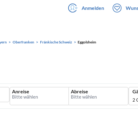
Anmelden
Wuns
yern
Oberfranken
Fränkische Schweiz
Eggolsheim
Anreise
Abreise
Gä
2 