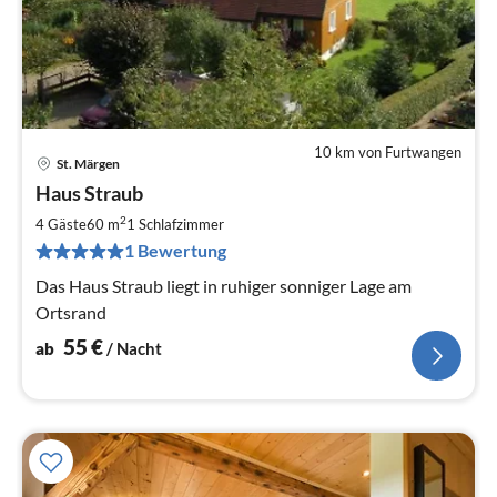
10 km von Furtwangen
St. Märgen
Pre
Haus Straub
ab
5
2
4 Gäste
60 m
1
Schlafzimmer
pr
1 Bewertung
Na
Das Haus Straub liegt in ruhiger sonniger Lage am
Ortsrand
55
€
ab
/ Nacht