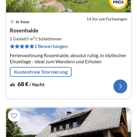
14 km von Furtwangen
St. Peter
Pre
Rosenhalde
ab
6
2
2 Gäste
65 m
1
Schlafzimmer
pr
2 Bewertungen
Na
Ferienwohnung Rosenhalde, absolut ruhig, in idyllischer
Einzellage - ideal zum Wandern und Erholen
Kostenfreie Stornierung
68
€
ab
/ Nacht