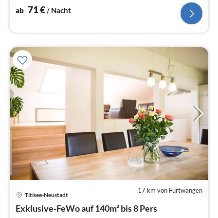
71
€
ab
/ Nacht
17 km von Furtwangen
Titisee-Neustadt
Pre
Exklusive-FeWo auf 140m² bis 8 Pers
ab