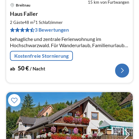
15 km von Furtwangen
Breitnau
Pre
Haus Faller
ab
5
2
2 Gäste
48 m
1
Schlafzimmer
pr
3 Bewertungen
Na
behagliche und zentrale Ferienwohnung im
Hochschwarzwald. Für Wanderurlaub, Familienurlaub
oder Skiurlaub im Herzen des Schwarzwaldes. W-LAN
Kostenfreie Stornierung
kostenlos.
50
€
ab
/ Nacht