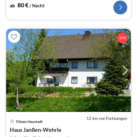
80
€
ab
/ Nacht
10%
12 km von Furtwangen
Titisee-Neustadt
Pre
Haus Janßen-Wehrle
ab