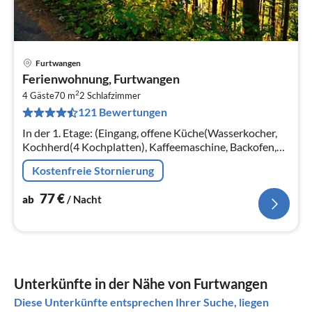
Furtwangen
Pre
Ferienwohnung, Furtwangen
ab
2
7
4 Gäste
70 m
2
Schlafzimmer
121 Bewertungen
pr
Na
In der 1. Etage: (Eingang, offene Küche(Wasserkocher,
Kochherd(4 Kochplatten), Kaffeemaschine, Backofen,
Spülmaschine, Kühlschrank),
Kostenfreie Stornierung
Wohn/Esszimmer(TV(Flatscreen)
77
€
ab
/ Nacht
Unterkünfte in der Nähe von Furtwangen
Diese Unterkünfte entsprechen Ihrer Suche, liegen