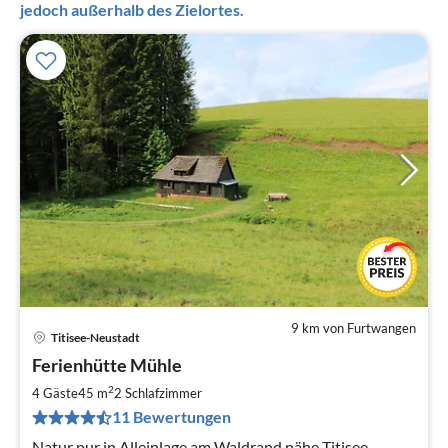
jedoch außerhalb des Zielortes.
9 km von Furtwangen
Titisee-Neustadt
Pre
Ferienhütte Mühle
ab
8
2
4 Gäste
45 m
2
Schlafzimmer
pr
11 Bewertungen
Na
Natur pur in Alleinlage am Waldrand nähe Titisee-