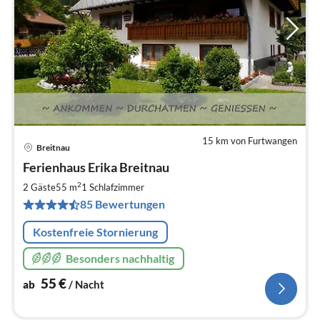
15 km von Furtwangen
Breitnau
Pre
Ferienhaus Erika Breitnau
ab
5
2
2 Gäste
55 m
1
Schlafzimmer
pr
85 Bewertungen
Na
Kostenfreie Stornierung
Besonders nachhaltig
55
€
ab
/ Nacht