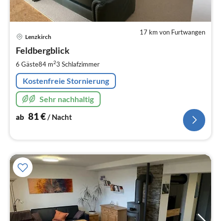
17 km von Furtwangen
Pre
Lenzkirch
ab
8
Feldbergblick
pr
2
6 Gäste
84 m
3
Schlafzimmer
Na
Kostenfreie Stornierung
Sehr nachhaltig
81
€
ab
/ Nacht