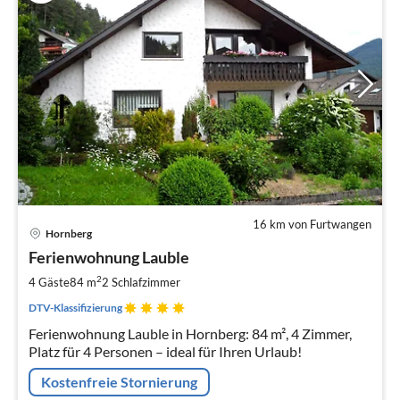
16 km von Furtwangen
Pre
Hornberg
ab
7
Ferienwohnung Lauble
pr
2
4 Gäste
84 m
2
Schlafzimmer
Na
DTV-Klassifizierung
Ferienwohnung Lauble in Hornberg: 84 m², 4 Zimmer,
Platz für 4 Personen – ideal für Ihren Urlaub!
Kostenfreie Stornierung