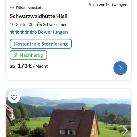
9 km von Furtwangen
Titisee-Neustadt
Pre
Schwarzwaldhütte Hisli
ab
1
2
10 Gäste
200 m
6
Schlafzimmer
pr
6 Bewertungen
Na
Kostenfreie Stornierung
Nachhaltig
173
€
ab
/ Nacht