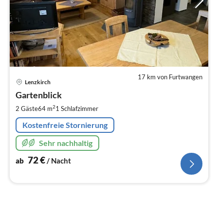
17 km von Furtwangen
Pre
Lenzkirch
ab
7
Gartenblick
pr
2
2 Gäste
64 m
1
Schlafzimmer
Na
Kostenfreie Stornierung
Sehr nachhaltig
72
€
ab
/ Nacht