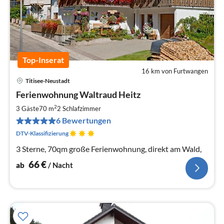
Top-Inserat
16 km von Furtwangen
Titisee-Neustadt
Pre
Ferienwohnung Waltraud Heitz
ab
6
2
3 Gäste
70 m
2
Schlafzimmer
pr
6 Bewertungen
Na
DTV-Klassifizierung
3 Sterne, 70qm große Ferienwohnung, direkt am Wald,
66
€
ab
/ Nacht