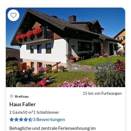
15 km von Furtwangen
Breitnau
Pre
Haus Faller
ab
5
2
2 Gäste
50 m
1
Schlafzimmer
pr
3 Bewertungen
Na
Behagliche und zentrale Ferienwohnung im