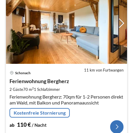
11 km von Furtwangen
Pre
Schonach
ab
1
Ferienwohnung Bergherz
pr
2
2 Gäste
70 m
1
Schlafzimmer
Na
Ferienwohnung Bergherz: 70qm für 1-2 Personen direkt
am Wald, mit Balkon und Panoramaaussicht
Kostenfreie Stornierung
110
€
ab
/ Nacht