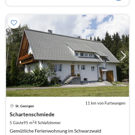
11 km von Furtwangen
Pre
St. Georgen
ab
8
Schartenschmiede
pr
2
5 Gäste
95 m
4
Schlafzimmer
Na
Gemütliche Ferienwohnung im Schwarzwald