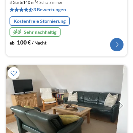
1
2
8 Gäste
140 m
4
Schlafzimmer
pr
3 Bewertungen
Na
Kostenfreie Stornierung
Sehr nachhaltig
100
€
ab
/ Nacht