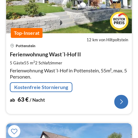
Top-Inserat
12 km von Hiltpoltstein
Pre
Pottenstein
ab
6
Ferienwohnung Wast´l-Hof II
pr
2
5 Gäste
55 m
2
Schlafzimmer
Na
Ferienwohnung Wast´l-Hof in Pottenstein, 55m², max. 5
Personen.
Kostenfreie Stornierung
63
€
ab
/ Nacht