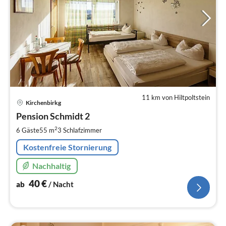
11 km von Hiltpoltstein
Pre
Kirchenbirkg
ab
4
Pension Schmidt 2
pr
2
6 Gäste
55 m
3
Schlafzimmer
Na
Kostenfreie Stornierung
Nachhaltig
40
€
ab
/ Nacht