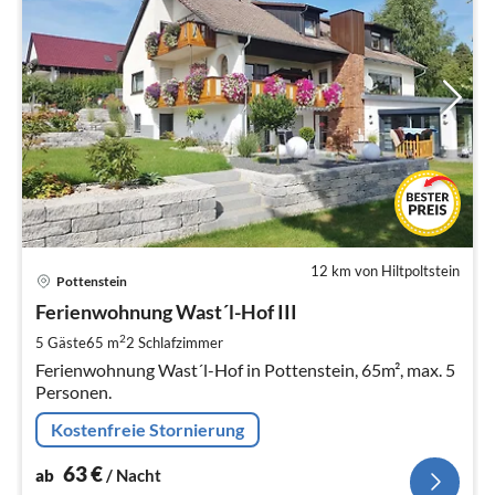
12 km von Hiltpoltstein
Pre
Pottenstein
ab
6
Ferienwohnung Wast´l-Hof III
pr
2
5 Gäste
65 m
2
Schlafzimmer
Na
Ferienwohnung Wast´l-Hof in Pottenstein, 65m², max. 5
Personen.
Kostenfreie Stornierung
63
€
ab
/ Nacht