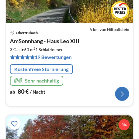
5 km von Hiltpoltstein
Obertrubach
Pre
AmSonnhang - Haus Leo XIII
ab
8
2
3 Gäste
60 m
1
Schlafzimmer
pr
19 Bewertungen
Na
Kostenfreie Stornierung
Sehr nachhaltig
80
€
ab
/ Nacht
5%