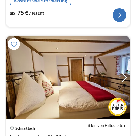
Kostenfreie Stornierung
75
€
ab
/ Nacht
8 km von Hiltpoltstein
Schnaittach
Pre