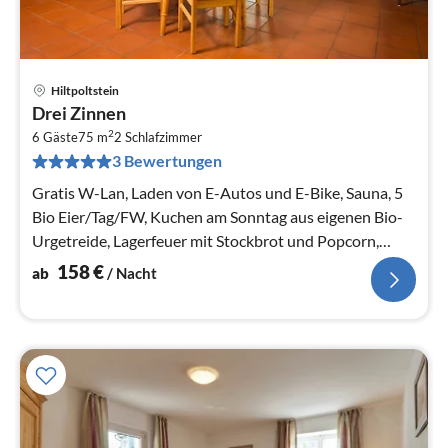
Hiltpoltstein
Pre
Drei Zinnen
ab
2
1
6 Gäste
75 m
2
Schlafzimmer
3 Bewertungen
pr
Na
Gratis W-Lan, Laden von E-Autos und E-Bike, Sauna, 5
Bio Eier/Tag/FW, Kuchen am Sonntag aus eigenen Bio-
Urgetreide, Lagerfeuer mit Stockbrot und Popcorn,
Grillabend, 2 Pi...
158
€
ab
/ Nacht