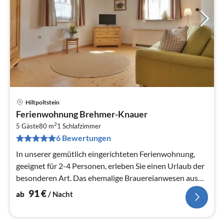
Hiltpoltstein
Pre
Ferienwohnung Brehmer-Knauer
ab
2
9
5 Gäste
80 m
1
Schlafzimmer
6 Bewertungen
pr
Na
In unserer gemütlich eingerichteten Ferienwohnung,
geeignet für 2-4 Personen, erleben Sie einen Urlaub der
besonderen Art. Das ehemalige Brauereianwesen aus
dem 18.
91
€
ab
/ Nacht