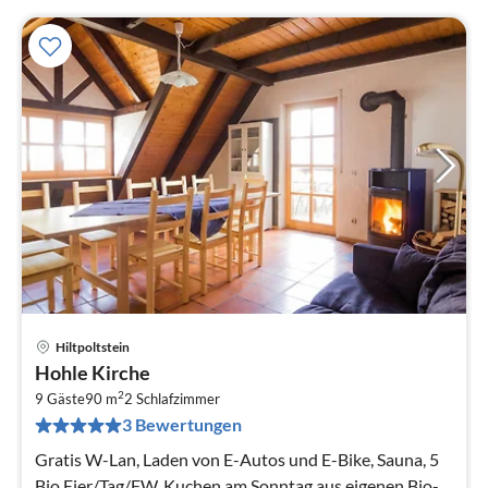
Hiltpoltstein
Pre
Hohle Kirche
ab
2
2
9 Gäste
90 m
2
Schlafzimmer
3 Bewertungen
pr
Na
Gratis W-Lan, Laden von E-Autos und E-Bike, Sauna, 5
Bio Eier/Tag/FW, Kuchen am Sonntag aus eigenen Bio-