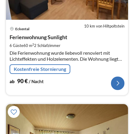
10 km von Hiltpoltstein
Pre
Eckental
ab
9
Ferienwohnung Sunlight
pr
2
6 Gäste
60 m
2
Schlafzimmer
Na
Die Ferienwohnung wurde liebevoll renoviert mit
Lichteffekten und Holzelementen. Die Wohnung liegt
ca. 25 km von Nürnberg entfernt mit der Fränkischen
Kostenfreie Stornierung
Schweiz vor unseren Toren.
90
€
ab
/ Nacht