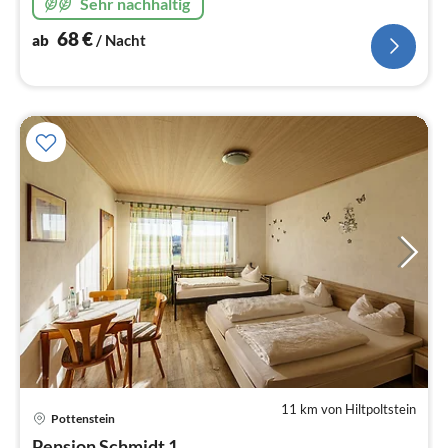
Sehr nachhaltig
68
€
ab
/ Nacht
11 km von Hiltpoltstein
Pre
Pottenstein
ab
Pension Schmidt 1