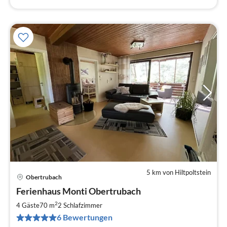
5 km von Hiltpoltstein
Obertrubach
Pre
Ferienhaus Monti Obertrubach
ab
7
2
4 Gäste
70 m
2
Schlafzimmer
pr
6 Bewertungen
Na