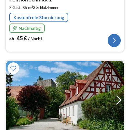
4
pr
2
8 Gäste
85 m
3
Schlafzimmer
Na
Kostenfreie Stornierung
Nachhaltig
45
€
ab
/ Nacht