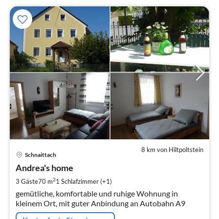
8 km von Hiltpoltstein
Pre
Schnaittach
ab
7
Andrea's home
pr
2
3 Gäste
70 m
1
Schlafzimmer (+1)
Na
gemütliche, komfortable und ruhige Wohnung in
kleinem Ort, mit guter Anbindung an Autobahn A9