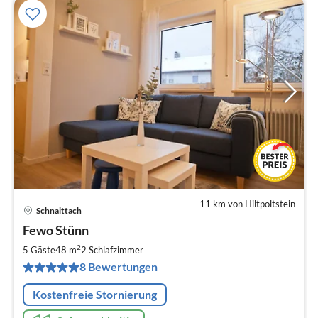
11 km von Hiltpoltstein
Schnaittach
Pre
Fewo Stünn
ab
6
2
5 Gäste
48 m
2
Schlafzimmer
pr
8 Bewertungen
Na
Kostenfreie Stornierung