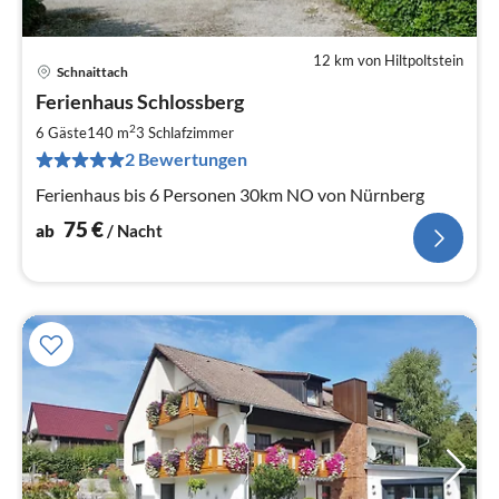
12 km von Hiltpoltstein
Schnaittach
Pre
Ferienhaus Schlossberg
ab
7
2
6 Gäste
140 m
3
Schlafzimmer
pr
2 Bewertungen
Na
Ferienhaus bis 6 Personen 30km NO von Nürnberg
75
€
ab
/ Nacht