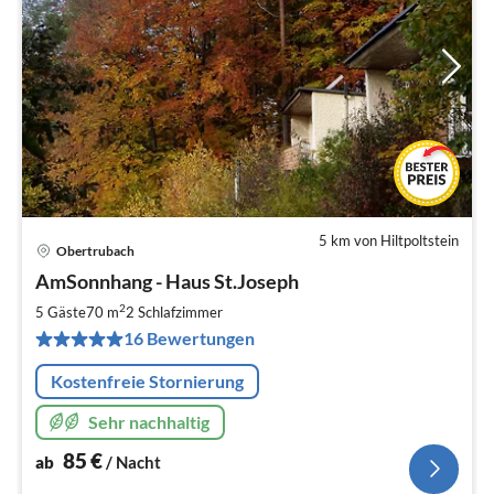
5 km von Hiltpoltstein
Obertrubach
Pre
AmSonnhang - Haus St.Joseph
ab
8
2
5 Gäste
70 m
2
Schlafzimmer
pr
16 Bewertungen
Na
Kostenfreie Stornierung
Sehr nachhaltig
85
€
ab
/ Nacht