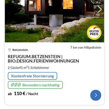
7 km von Hiltpoltstein
Pre
Betzenstein
ab
1
REFUGIUM.BETZENSTEIN |
BIO.DESIGN.FERIENWOHNUNGEN
pr
Na
2
2 Gäste
45 m
1
Schlafzimmer
Kostenfreie Stornierung
Besonders nachhaltig
110
€
ab
/ Nacht