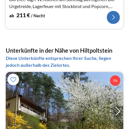
Urgetreide, Lagerfeuer mit Stockbrot und Popcorn,
Grillabend, 2 Pi...
211
€
ab
/ Nacht
Unterkünfte in der Nähe von Hiltpoltstein
Diese Unterkünfte entsprechen Ihrer Suche, liegen
jedoch außerhalb des Zielortes.
5%