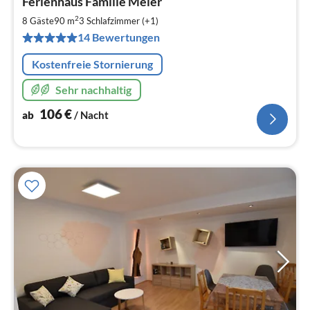
Ferienhaus Familie Meier
ab
1
2
8 Gäste
90 m
3
Schlafzimmer (+1)
pr
14 Bewertungen
Na
Kostenfreie Stornierung
Sehr nachhaltig
106
€
ab
/ Nacht