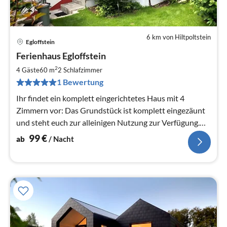
6 km von Hiltpoltstein
Egloffstein
Pre
Ferienhaus Egloffstein
ab
9
2
4 Gäste
60 m
2
Schlafzimmer
pr
1 Bewertung
Na
Ihr findet ein komplett eingerichtetes Haus mit 4
Zimmern vor: Das Grundstück ist komplett eingezäunt
und steht euch zur alleinigen Nutzung zur Verfügung.
Kostenloses WLAN 1000Mbit
99
€
ab
/ Nacht