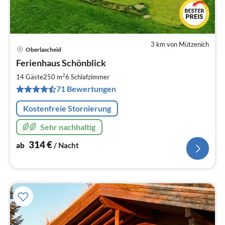
3 km von Mützenich
Oberlascheid
Pre
Ferienhaus Schönblick
ab
3
2
14 Gäste
250 m
6
Schlafzimmer
pr
71 Bewertungen
Na
Kostenfreie Stornierung
Sehr nachhaltig
314
€
ab
/ Nacht