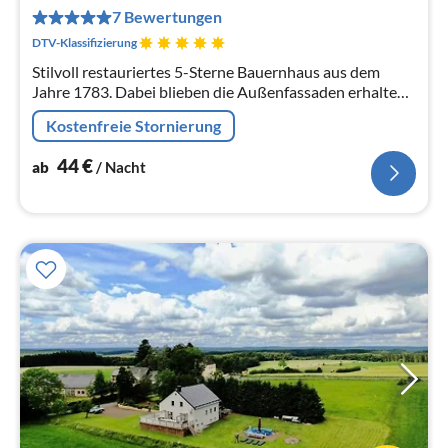
pr
7 Bewertungen
Na
DTV-Klassifizierung
Stilvoll restauriertes 5-Sterne Bauernhaus aus dem
Jahre 1783. Dabei blieben die Außenfassaden erhalten
und im Inneren wurde nach neuestem Standard
Kostenfreie Stornierung
ausgebaut.
44
€
ab
/ Nacht