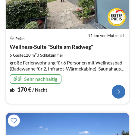
11 km von Mützenich
Pre
Prüm
ab
1
Wellness-Suite "Suite am Radweg"
pr
2
6 Gäste
120 m
3
Schlafzimmer
Na
große Ferienwohnung für 6 Personen mit Wellnessbad
(Badewanne für 2, Infrarot-Wärmekabine), Saunahaus
und Whirlpool, großem Garten und Grillplatz, für die
Sehr nachhaltig
ganze Familie und Freunde
170
€
ab
/ Nacht