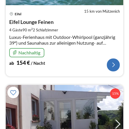
15 km von Mützenich
Pre
Eifel
ab
1
Eifel Lounge Feinen
pr
2
4 Gäste
90 m
2
Schlafzimmer
Na
Luxus-Ferienhaus mit Outdoor-Whirlpool (ganzjährig
39°) und Saunahaus zur alleinigen Nutzung- auf
komplett umzäunten Grundstück / Garten mit
Nachhaltig
Panorama-Aussicht. Hunde erlaubt !
154
€
ab
/ Nacht
15%