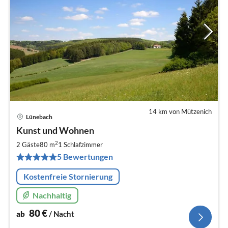
14 km von Mützenich
Lünebach
Pre
Kunst und Wohnen
ab
8
2
2 Gäste
80 m
1
Schlafzimmer
pr
5 Bewertungen
Na
Kostenfreie Stornierung
Nachhaltig
80
€
ab
/ Nacht