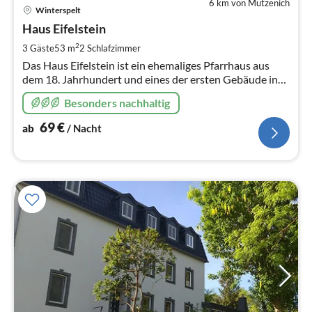
6 km von Mützenich
Pre
Winterspelt
ab
6
Haus Eifelstein
pr
2
3 Gäste
53 m
2
Schlafzimmer
Na
Das Haus Eifelstein ist ein ehemaliges Pfarrhaus aus
dem 18. Jahrhundert und eines der ersten Gebäude in
diesem Gebiet. Das Haus wurde komplett renoviert und
Besonders nachhaltig
die Ferienwohnung ist.
69
€
ab
/ Nacht