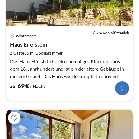
6 km von Mützenich
Pre
Winterspelt
ab
6
Haus Eifelstein
pr
2
2 Gäste
35 m
1
Schlafzimmer
Na
Das Haus Eifelstein ist ein ehemaliges Pfarrhaus aus
dem 18. Jahrhundert und ist ein der altere Gebäude in
diesem Gebiet. Das Haus wurde komplett renoviert.
69
€
ab
/ Nacht