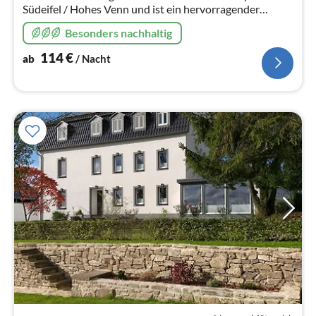
Südeifel / Hohes Venn und ist ein hervorragender
Ausgangspunkt für aktive Genießer, die die Natur, die
Besonders nachhaltig
Ruhe und den Platz schätzen.
114
€
ab
/ Nacht