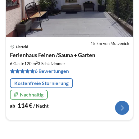
15 km von Mützenich
Lierfeld
Pre
Ferienhaus Feinen /Sauna + Garten
ab
1
2
6 Gäste
120 m
3
Schlafzimmer
pr
6 Bewertungen
Na
Kostenfreie Stornierung
Nachhaltig
114
€
ab
/ Nacht