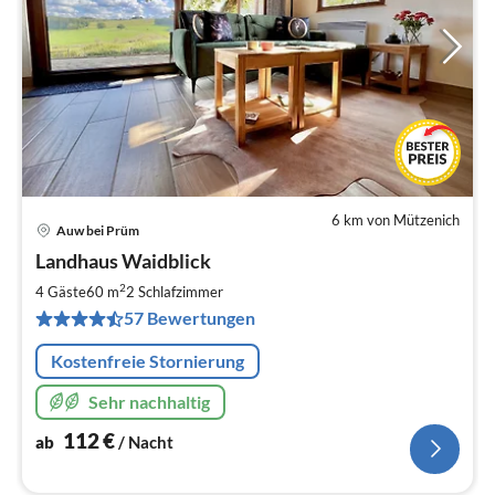
6 km von Mützenich
Auw bei Prüm
Pre
Landhaus Waidblick
ab
1
2
4 Gäste
60 m
2
Schlafzimmer
pr
57 Bewertungen
Na
Kostenfreie Stornierung
Sehr nachhaltig
112
€
ab
/ Nacht