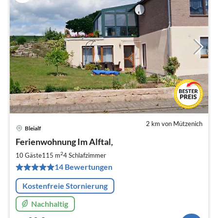
2 km von Mützenich
Bleialf
Pre
Ferienwohnung Im Alftal,
ab
8
2
10 Gäste
115 m
4
Schlafzimmer
pr
14 Bewertungen
Na
Kostenfreie Stornierung
Nachhaltig