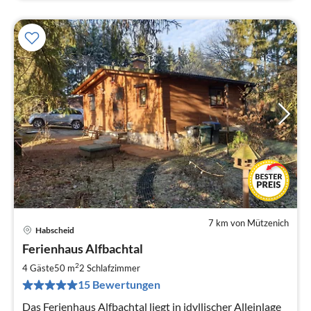
7 km von Mützenich
Habscheid
Pre
Ferienhaus Alfbachtal
ab
7
2
4 Gäste
50 m
2
Schlafzimmer
pr
15 Bewertungen
Na
Das Ferienhaus Alfbachtal liegt in idyllischer Alleinlage