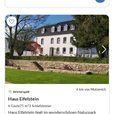
6 km von Mützenich
Pre
Winterspelt
ab
1
Haus Eifelstein
pr
2
6 Gäste
75 m
3
Schlafzimmer
Na
Haus Eifelstein liegt im wunderschönen Naturpark