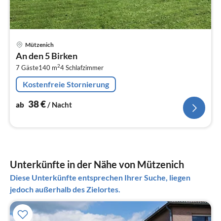
Pre
Mützenich
ab
An den 5 Birken
3
2
7 Gäste
140 m
4
Schlafzimmer
pr
Na
Kostenfreie Stornierung
38
€
ab
/ Nacht
Unterkünfte in der Nähe von Mützenich
Diese Unterkünfte entsprechen Ihrer Suche, liegen
jedoch außerhalb des Zielortes.