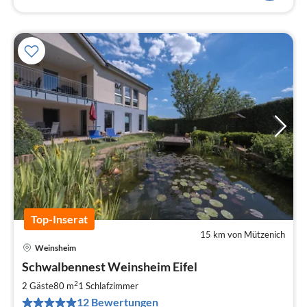
Top-Inserat
15 km von Mützenich
Weinsheim
Pre
Schwalbennest Weinsheim Eifel
ab
8
2
2 Gäste
80 m
1
Schlafzimmer
pr
12 Bewertungen
Na