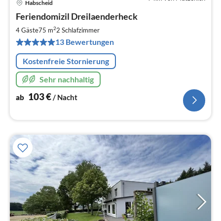
Habscheid
Pre
Feriendomizil Dreilaenderheck
ab
1
2
4 Gäste
75 m
2
Schlafzimmer
pr
13 Bewertungen
Na
Kostenfreie Stornierung
Sehr nachhaltig
103
€
ab
/ Nacht