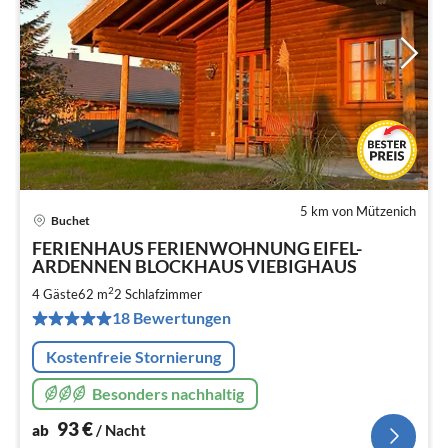
5 km von Mützenich
Buchet
Pre
FERIENHAUS FERIENWOHNUNG EIFEL-
ab
ARDENNEN BLOCKHAUS VIEBIGHAUS
9
2
4 Gäste
62 m
2
Schlafzimmer
pr
Na
18 Bewertungen
Kostenfreie Stornierung
Besonders nachhaltig
93
€
ab
/ Nacht