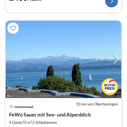
10 km von Oberteuringen
Immenstaad
Pre
FeWo Sauer mit See- und Alpenblick
ab
7
2
4 Gäste
70 m
2
Schlafzimmer