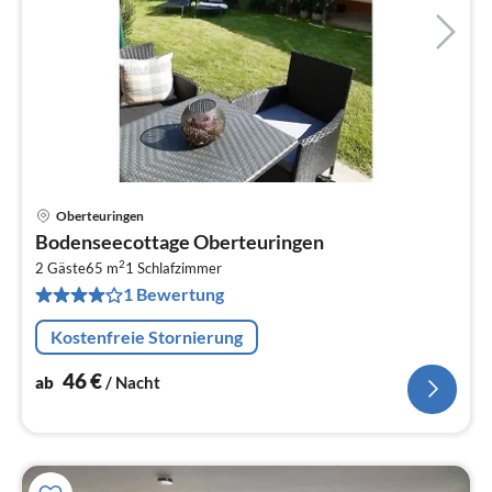
Oberteuringen
Pre
Bodenseecottage Oberteuringen
ab
2
4
2 Gäste
65 m
1
Schlafzimmer
1 Bewertung
pr
Na
Kostenfreie Stornierung
46
€
ab
/ Nacht