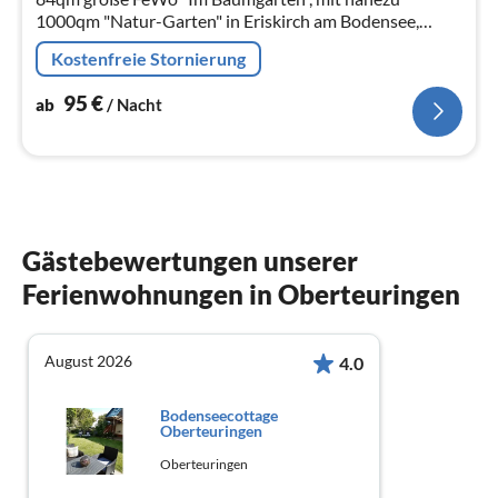
1000qm "Natur-Garten" in Eriskirch am Bodensee,
angrenzend an den Fluss "Schussen", hell und geräumig
Kostenfreie Stornierung
für 2 bis 4 Pers., max. 6 Pers.
95
€
ab
/ Nacht
Gästebewertungen unserer
Ferienwohnungen in Oberteuringen
August 2026
4.0
Bodenseecottage
Oberteuringen
Oberteuringen