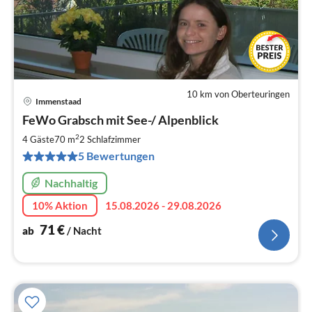
10 km von Oberteuringen
Immenstaad
Pre
FeWo Grabsch mit See-/ Alpenblick
ab
7
2
4 Gäste
70 m
2
Schlafzimmer
pr
5 Bewertungen
Na
Nachhaltig
10% Aktion
15.08.2026 - 29.08.2026
71
€
ab
/ Nacht