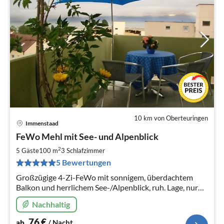
10 km von Oberteuringen
Immenstaad
Pre
FeWo Mehl mit See- und Alpenblick
ab
7
2
5 Gäste
100 m
3
Schlafzimmer
pr
5 Bewertungen
Na
Großzügige 4-Zi-FeWo mit sonnigem, überdachtem
Balkon und herrlichem See-/Alpenblick, ruh. Lage, nur
wenige Gehmin. zum See/Zentrum
Nachhaltig
76
€
ab
/ Nacht