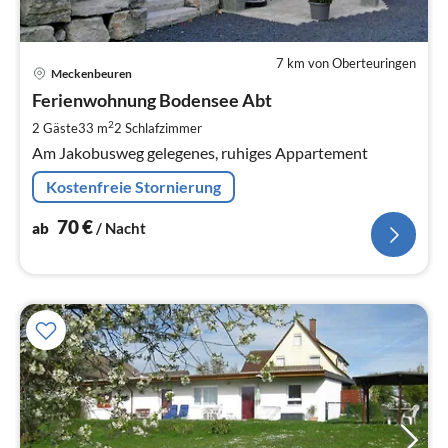
7 km von Oberteuringen
Pre
Meckenbeuren
ab
7
Ferienwohnung Bodensee Abt
pr
2
2 Gäste
33 m
2
Schlafzimmer
Na
Am Jakobusweg gelegenes, ruhiges Appartement
Kostenfreie Stornierung
70
€
ab
/ Nacht