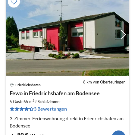
8 km von Oberteuringen
Friedrichshafen
Pre
Fewo in Friedrichshafen am Bodensee
ab
8
2
5 Gäste
65 m
2
Schlafzimmer
pr
3 Bewertungen
Na
3-Zimmer-Ferienwohnung direkt in Friedrichshafen am
Bodensee
80
€