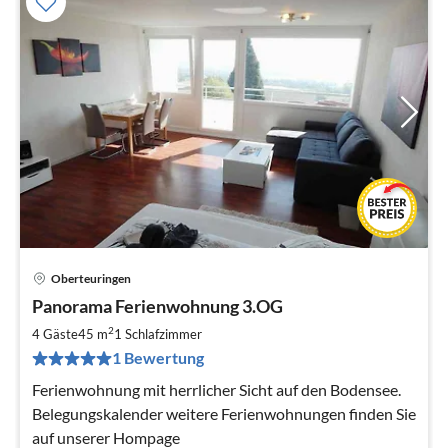
Oberteuringen
Pre
Panorama Ferienwohnung 3.OG
ab
6
2
4 Gäste
45 m
1
Schlafzimmer
pr
1 Bewertung
Na
Ferienwohnung mit herrlicher Sicht auf den Bodensee.
Belegungskalender weitere Ferienwohnungen finden Sie
auf unserer Hompage