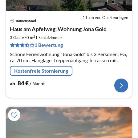
11 km von Oberteuringen
Immenstaad
Pre
Haus am Apfelweg, Wohnung Jona Gold
ab
8
2
3 Gäste
70 m
1
Schlafzimmer
pr
1 Bewertung
Na
Schöne Ferienwohnung "Jona Gold" bis 3 Personen, EG,
ca. 70 qm, Hanglage, Treppenaufgang Terrassen mit
herrlicher See- und Bergsicht 1 Stellplatz Fahrradgarage
Kostenfreie Stornierung
kostenlos WLAN
84
€
ab
/ Nacht