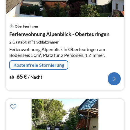
Pre
Oberteuringen
ab
6
Ferienwohnung Alpenblick - Oberteuringen
pr
2
2 Gäste
50 m
1
Schlafzimmer
Na
Ferienwohnung Alpenblick in Oberteuringen am
Bodensee: 50m², Platz für 2 Personen, 1 Zimmer.
Kostenfreie Stornierung
65
€
ab
/ Nacht