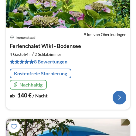
9 km von Oberteuringen
Immenstaad
Pre
Ferienchalet Wiki - Bodensee
ab
1
2
4 Gäste
64 m
2
Schlafzimmer
pr
8 Bewertungen
Na
Kostenfreie Stornierung
Nachhaltig
140
€
ab
/ Nacht