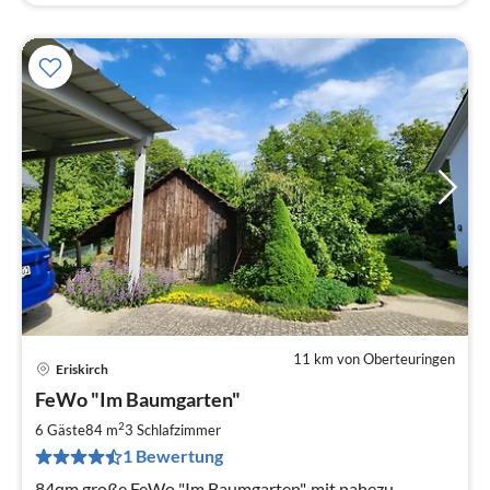
11 km von Oberteuringen
Eriskirch
Pre
FeWo "Im Baumgarten"
ab
9
2
6 Gäste
84 m
3
Schlafzimmer
pr
1 Bewertung
Na
84qm große FeWo "Im Baumgarten", mit nahezu