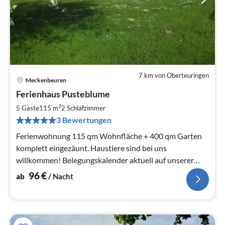
7 km von Oberteuringen
Meckenbeuren
Pre
Ferienhaus Pusteblume
ab
9
2
5 Gäste
115 m
2
Schlafzimmer
pr
3 Bewertungen
Na
Ferienwohnung 115 qm Wohnfläche + 400 qm Garten
komplett eingezäunt. Haustiere sind bei uns
willkommen! Belegungskalender aktuell auf unserer
Webseite:
96
€
ab
/ Nacht