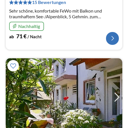
pr
15 Bewertungen
Na
Sehr schöne, komfortable FeWo mit Balkon und
traumhaftem See-/Alpenblick, 5 Gehmin. zum
See/Zentrum
Nachhaltig
71
€
ab
/ Nacht