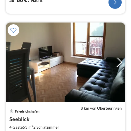
ab
/ Nacht
8 km von Oberteuringen
Friedrichshafen
Pre
Seeblick
ab
9
2
4 Gäste
53 m
2
Schlafzimmer