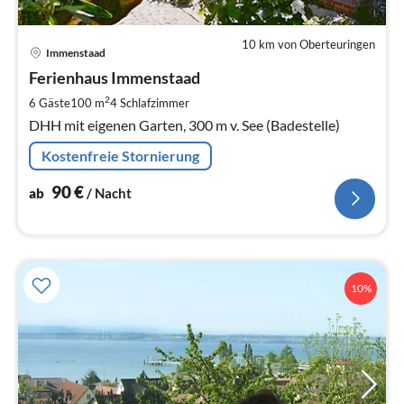
10 km von Oberteuringen
Pre
Immenstaad
ab
9
Ferienhaus Immenstaad
pr
2
6 Gäste
100 m
4
Schlafzimmer
Na
DHH mit eigenen Garten, 300 m v. See (Badestelle)
Kostenfreie Stornierung
90
€
ab
/ Nacht
10%