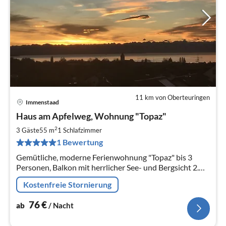
11 km von Oberteuringen
Immenstaad
Pre
Haus am Apfelweg, Wohnung "Topaz"
ab
7
2
3 Gäste
55 m
1
Schlafzimmer
pr
1 Bewertung
Na
Gemütliche, moderne Ferienwohnung "Topaz" bis 3
Personen, Balkon mit herrlicher See- und Bergsicht 2.
OG, ca. 55 qm, Hanglage 1 Stellplatz Fahrradgarage
Kostenfreie Stornierung
kostenlos WLAN
76
€
ab
/ Nacht