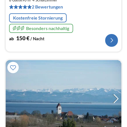
pr
2 Bewertungen
Na
Kostenfreie Stornierung
Besonders nachhaltig
150
€
ab
/ Nacht