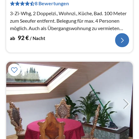
pr
8 Bewertungen
Na
3-Zi-Whg, 2 Doppelzi., Wohnzi., Küche, Bad. 100 Meter
zum Seeufer entfernt. Belegung für max. 4 Personen
möglich. Auch als Übergangswohnung zu vermieten
(nach Vereinbarung)
92
€
ab
/ Nacht