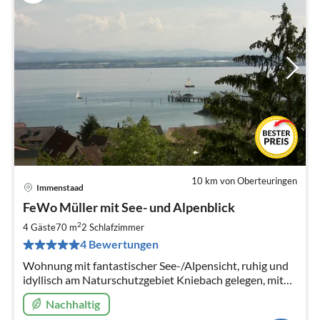
10 km von Oberteuringen
Immenstaad
Pre
FeWo Müller mit See- und Alpenblick
ab
7
2
4 Gäste
70 m
2
Schlafzimmer
pr
4 Bewertungen
Na
Wohnung mit fantastischer See-/Alpensicht, ruhig und
idyllisch am Naturschutzgebiet Kniebach gelegen, mit
überdachtem, sonnigem Südwestbalkon
Nachhaltig