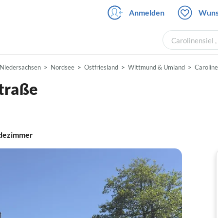
Anmelden
Wuns
Carolinensiel 
Niedersachsen
Nordsee
Ostfriesland
Wittmund & Umland
Caroline
traße
dezimmer