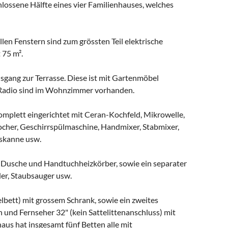
chlossene Hälfte eines vier Familienhauses, welches
llen Fenstern sind zum grössten Teil elektrische
 75 m².
gang zur Terrasse. Diese ist mit Gartenmöbel
d Radio sind im Wohnzimmer vorhanden.
komplett eingerichtet mit Ceran-Kochfeld, Mikrowelle,
kocher, Geschirrspülmaschine, Handmixer, Stabmixer,
skanne usw.
r Dusche und Handtuchheizkörber, sowie ein separater
er, Staubsauger usw.
bett) mit grossem Schrank, sowie ein zweites
h und Fernseher 32" (kein Sattelittenanschluss) mit
us hat insgesamt fünf Betten alle mit