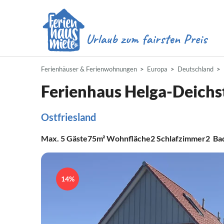
Ferienhäuser & Ferienwohnungen
Europa
Deutschland
Ferienhaus Helga-Deichs
Ostfriesland
Max.
5
Gäste
75m²
Wohnfläche
2
Schlafzimmer
2
Ba
14%