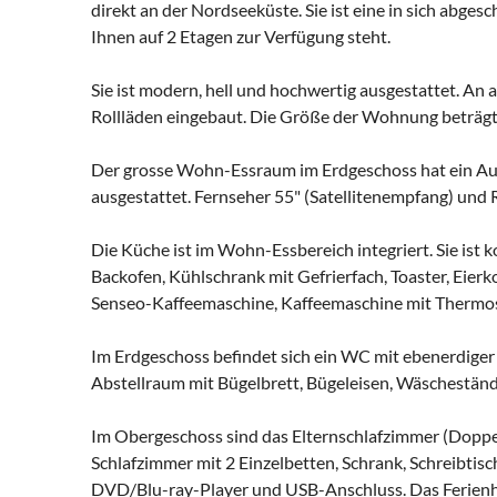
direkt an der Nordseeküste. Sie ist eine in sich abges
Ihnen auf 2 Etagen zur Verfügung steht.
Sie ist modern, hell und hochwertig ausgestattet. An a
Rollläden eingebaut. Die Größe der Wohnung beträgt
Der grosse Wohn-Essraum im Erdgeschoss hat ein Aus
ausgestattet. Fernseher 55" (Satellitenempfang) un
Die Küche ist im Wohn-Essbereich integriert. Sie ist 
Backofen, Kühlschrank mit Gefrierfach, Toaster, Eier
Senseo-Kaffeemaschine, Kaffeemaschine mit Thermo
Im Erdgeschoss befindet sich ein WC mit ebenerdige
Abstellraum mit Bügelbrett, Bügeleisen, Wäscheständ
Im Obergeschoss sind das Elternschlafzimmer (Doppel
Schlafzimmer mit 2 Einzelbetten, Schrank, Schreibtisc
DVD/Blu-ray-Player und USB-Anschluss. Das Ferienha