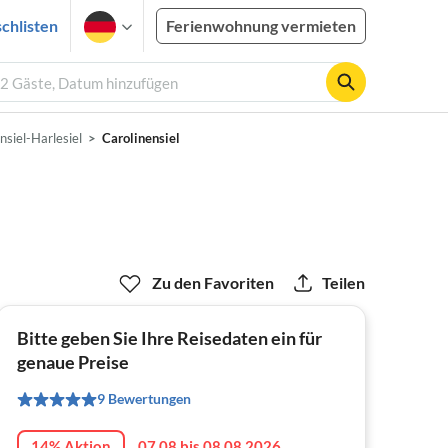
chlisten
Ferienwohnung vermieten
, 2 Gäste, Datum hinzufügen
nsiel-Harlesiel
Carolinensiel
Zu den Favoriten
Teilen
Bitte geben Sie Ihre Reisedaten ein für
genaue Preise
9 Bewertungen
14% Aktion
07.08 bis 08.08.2026