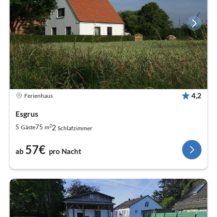
4,2
Ferienhaus
Esgrus
2
2
5
75
Gäste
m
Schlafzimmer
57€
ab
pro Nacht