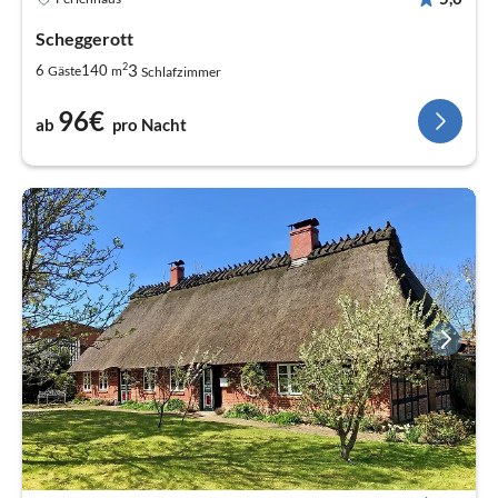
Scheggerott
2
3
6
140
Gäste
m
Schlafzimmer
96€
ab
pro Nacht