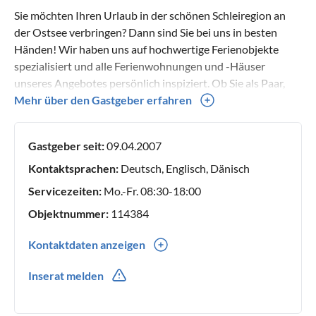
Sie möchten Ihren Urlaub in der schönen Schleiregion an
der Ostsee verbringen? Dann sind Sie bei uns in besten
Händen! Wir haben uns auf hochwertige Ferienobjekte
spezialisiert und alle Ferienwohnungen und -Häuser
unseres Angebotes persönlich inspiziert. Ob Sie als Paar,
Familie, Haustierbesitzer oder Allergiker reisen - wir haben
Mehr über den Gastgeber erfahren
die passende Unterkunft für Sie! Unsere Belegungspläne
sind stets gepflegt - wir freuen uns auf Ihre
Gastgeber seit:
09.04.2007
Buchungsanfrage und würden Sie gern als unsere Gäste
begrüßen!
Kontaktsprachen:
Deutsch, Englisch, Dänisch
Servicezeiten:
Mo.-Fr. 08:30-18:00
Objektnummer:
114384
Kontaktdaten anzeigen
0049(0) 4642925750
Inserat melden