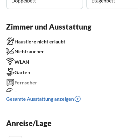
Doppelbett
Etagenbett
Zimmer und Ausstattung
Haustiere nicht erlaubt
Nichtraucher
WLAN
Garten
Fernseher
Terrasse
Gesamte Ausstattung anzeigen
Spülmaschine
Waschmaschine
Anreise/Lage
Balkon