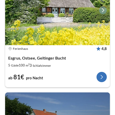
4,8
Ferienhaus
Esgrus, Ostsee, Geltinger Bucht
2
3
5
100
Gäste
m
Schlafzimmer
81€
ab
pro Nacht