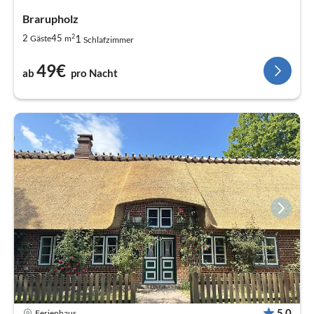
Brarupholz
2
1
2
45
Gäste
m
Schlafzimmer
49€
ab
pro Nacht
5,0
Ferienhaus