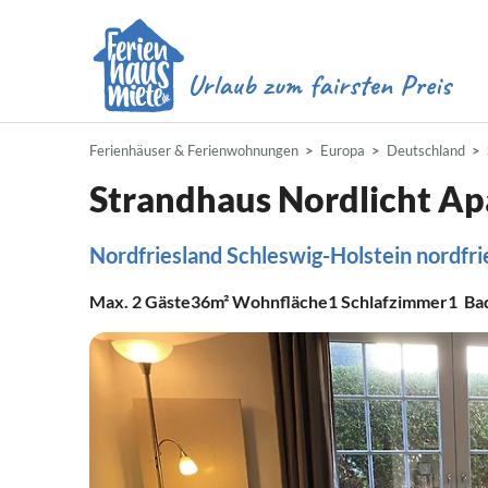
Ferienhäuser & Ferienwohnungen
Europa
Deutschland
Strandhaus Nordlicht Ap
Nordfriesland Schleswig-Holstein nordfrie
Max.
2
Gäste
36m²
Wohnfläche
1
Schlafzimmer
1
Ba