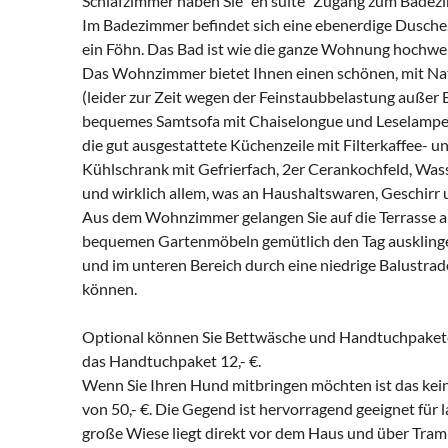
Schlafzimmer haben Sie "en suite" Zugang zum Badez
Im Badezimmer befindet sich eine ebenerdige Dusche
ein Föhn. Das Bad ist wie die ganze Wohnung hochwer
Das Wohnzimmer bietet Ihnen einen schönen, mit Nat
(leider zur Zeit wegen der Feinstaubbelastung außer 
bequemes Samtsofa mit Chaiselongue und Leselampe.
die gut ausgestattete Küchenzeile mit Filterkaffee-
Kühlschrank mit Gefrierfach, 2er Cerankochfeld, Wass
und wirklich allem, was an Haushaltswaren, Geschirr u
Aus dem Wohnzimmer gelangen Sie auf die Terrasse au
bequemen Gartenmöbeln gemütlich den Tag ausklingen 
und im unteren Bereich durch eine niedrige Balustrad
können.
Optional können Sie Bettwäsche und Handtuchpakete 
das Handtuchpaket 12,- €.
Wenn Sie Ihren Hund mitbringen möchten ist das kein
von 50,- €. Die Gegend ist hervorragend geeignet für
große Wiese liegt direkt vor dem Haus und über Tram