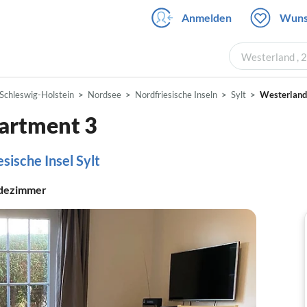
Anmelden
Wuns
Westerland , 
Schleswig-Holstein
Nordsee
Nordfriesische Inseln
Sylt
Westerland
artment 3
sische Insel Sylt
dezimmer