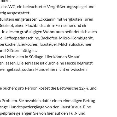
immer.
, das WC, ein beleuchteter Vergrößerungsspiegel und
tig ausgestattet.
urstein eingefassten Eckkamin mit verglasten Türen
Betrieb), einen Flachbildschirm-Fernseher und ein
 In diesem großzügigen Wohnraum befindet sich auch
 und Kaffeepadmaschine, Backofen-Mikro-Kombigerät,
erkocher, Eierkocher, Toaster, el. Milchaufschäumer
nd Gläsern nötig ist.
s Holzdielen in Südlage. Hier können Sie auf
lassen. Die Terrasse ist durch eine Hecke begrenzt
e eingefasst, sodass Hunde hier nicht entwischen
buchen: pro Person kostet die Bettwäsche 12,- € und
 Problem. Sie bezahlen dafür einen einmaligen Betrag
 lange Hundespaziergänge von der Haustür aus. Eine
pelpfade gelangen Sie von hier auf den Fuß- und