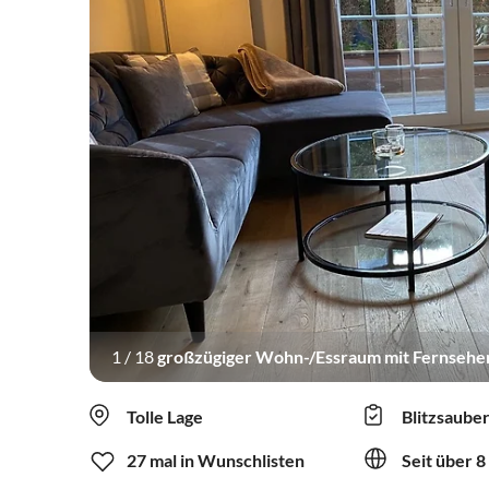
1
/
18
großzügiger Wohn-/Essraum mit Fernseher 
Tolle Lage
Blitzsaube
27 mal in Wunschlisten
Seit über 8