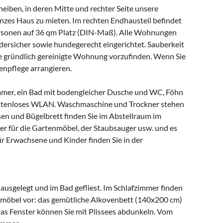
heiben, in deren Mitte und rechter Seite unsere
ganzes Haus zu mieten. Im rechten Endhausteil befindet
ersonen auf 36 qm Platz (DIN-Maß). Alle Wohnungen
ersicher sowie hundegerecht eingerichtet. Sauberkeit
eine gründlich gereinigte Wohnung vorzufinden. Wenn Sie
enpflege arrangieren.
immer, ein Bad mit bodengleicher Dusche und WC, Föhn
ostenloses WLAN. Waschmaschine und Trockner stehen
sen und Bügelbrett finden Sie im Abstellraum im
ter für die Gartenmöbel, der Staubsauger usw. und es
 für Erwachsene und Kinder finden Sie in der
ausgelegt und im Bad gefliest. Im Schlafzimmer finden
aumöbel vor: das gemütliche Alkovenbett (140x200 cm)
as Fenster können Sie mit Plissees abdunkeln. Vom