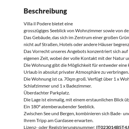
Beschreibung
Villa il Podere bietet eine
grosszügiges Seeblick von Wohnzimmer sowie von der
Das Gebäude, das sich im Zentrum einer großen Grünfl
nicht auf Straßen, Hotels oder andere Häuser begrenz
Das Vorrecht unseres Angebots konzentriert sich au
eigenen Zeit, wobei der volle Kontakt mit der Natur un
Die Wohnung gibt die Möglichkeit für entweder eine k
Urlaub in absolut privater Atmosphäre zu verbringen.
Die Wohnung ist ca. 70qm groß. Verfügt über 1 x Woh
Schlafzimmer und 1 x Badezimmer.
Überdachter Parkplatz.
Die Lage ist einmalig, mit einem erstaunlichen Blick üb
Ein 180° atemberaubender Seeblick.
Zwischen See und Bergen, kombinieren sich Bade- und
Ihrem Tripp am Gardasee erwarten.
Lizenz- oder Registrierungsnummer:
IT023014B5T4