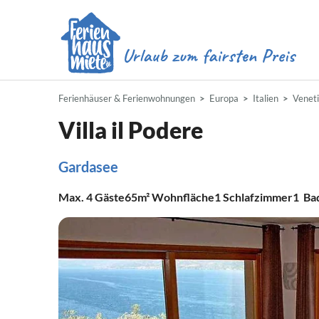
Ferienhäuser & Ferienwohnungen
Europa
Italien
Venet
Villa il Podere
Gardasee
Max.
4
Gäste
65m²
Wohnfläche
1
Schlafzimmer
1
Ba