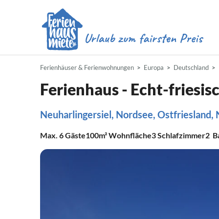
Ferienhäuser & Ferienwohnungen
Europa
Deutschland
Ferienhaus - Echt-friesis
Neuharlingersiel, Nordsee, Ostfriesland,
Max.
6
Gäste
100m²
Wohnfläche
3
Schlafzimmer
2
B