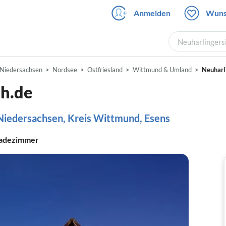
Anmelden
Wuns
Neuharlingersi
Niedersachsen
Nordsee
Ostfriesland
Wittmund & Umland
Neuharl
ch.de
 Niedersachsen, Kreis Wittmund, Esens
adezimmer