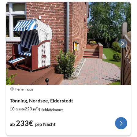
Ferienhaus
Tönning, Nordsee, Eiderstedt
2
4
10
223
Gäste
m
Schlafzimmer
233€
ab
pro Nacht