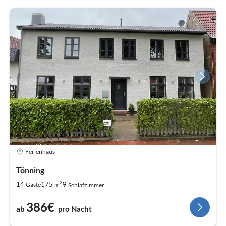
Ferienhaus
Tönning
2
9
14
175
Gäste
m
Schlafzimmer
386€
ab
pro Nacht