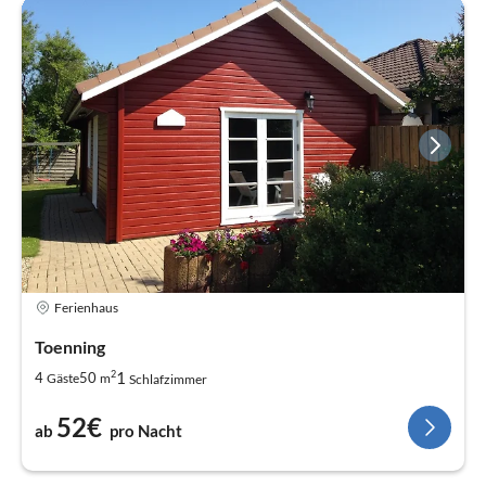
Ferienhaus
Toenning
2
1
4
50
Gäste
m
Schlafzimmer
52€
ab
pro Nacht