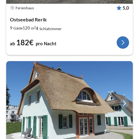
5,0
Ferienhaus
Ostseebad Rerik
2
4
9
120
Gäste
m
Schlafzimmer
182€
ab
pro Nacht