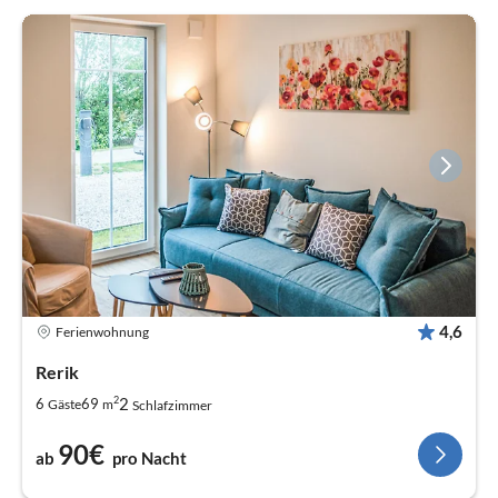
4,6
Ferienwohnung
Rerik
2
2
6
69
Gäste
m
Schlafzimmer
90€
ab
pro Nacht