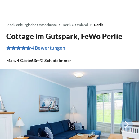
Mecklenburgische Ostseeküste
Rerik & Umland
Rerik
Cottage im Gutspark, FeWo Perlie
4 Bewertungen
Max.
4
Gäste
63m²
2
Schlafzimmer