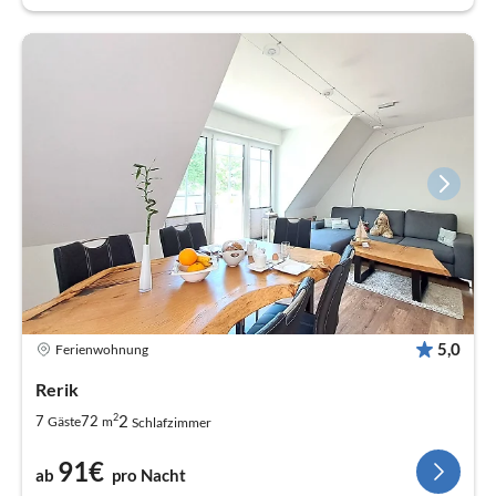
5,0
Ferienwohnung
Rerik
2
2
7
72
Gäste
m
Schlafzimmer
91€
ab
pro Nacht