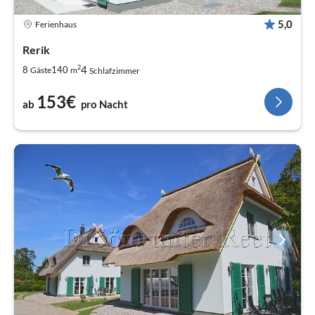
5,0
Ferienhaus
Rerik
2
4
8
140
Gäste
m
Schlafzimmer
153€
ab
pro Nacht