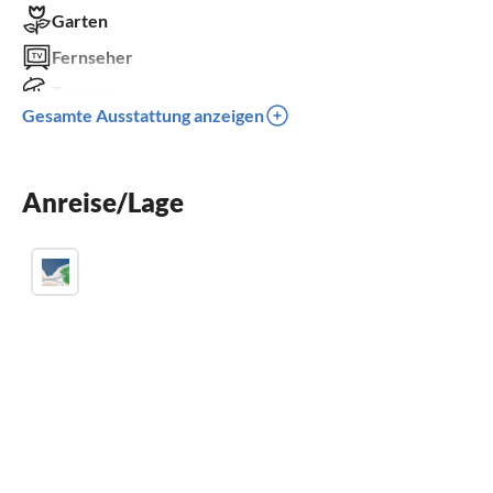
Garten
Fernseher
Terrasse
Gesamte Ausstattung anzeigen
Spülmaschine
Kinderbett
Anreise/Lage
Parkplatz