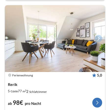
5,0
Ferienwohnung
Rerik
2
2
5
77
Gäste
m
Schlafzimmer
98€
ab
pro Nacht