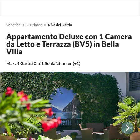
Venetien
Gardasee
Riva del Garda
Appartamento Deluxe con 1 Camera
da Letto e Terrazza (BV5) in Bella
Villa
Max.
4
Gäste
50m²
1
Schlafzimmer (+1)