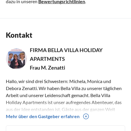
dazu in unseren
Bewertungsrichtlinien
.
Kontakt
FIRMA BELLA VILLA HOLIDAY
APARTMENTS
Frau M. Zenatti
Hallo, wir sind drei Schwestern: Michela, Monica und
Debora Zenatti. Wir haben Bella Villa zu unserer täglichen
Arbeit und unserer Leidenschaft gemacht. Bella Villa
Holiday Apartments ist unser aufregendes Abenteuer, das
aus der Idee entstanden ist, Gäste aus der ganzen Welt
willkommen zu heißen, unser wunderschönes Territorium
Mehr über den Gastgeber erfahren
zu teilen und jedem willkommenen Gast das Gefühl zu
geben, zu Hause zu sein! Wir bieten Apartments