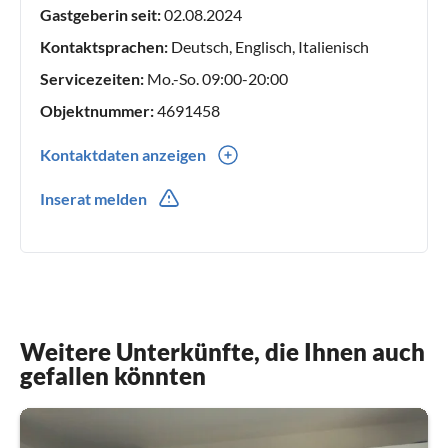
Gastgeberin seit:
02.08.2024
verschiedener Größen am Gardasee oder in der Nähe des
Monte Baldo an, damit Sie Ihren Urlaub voll genießen, sich
Kontaktsprachen:
Deutsch, Englisch, Italienisch
mit Ihrem Partner entspannen, Zeit mit Ihrer Familie
Servicezeiten:
Mo.-So. 09:00-20:00
verbringen, Spaß mit Freunden haben oder einfach nur
Objektnummer:
4691458
ausruhen können.
Kontaktdaten anzeigen
0039(0) 3335407762
Inserat melden
0039(0) 3311171280
Weitere Unterkünfte, die Ihnen auch
gefallen könnten