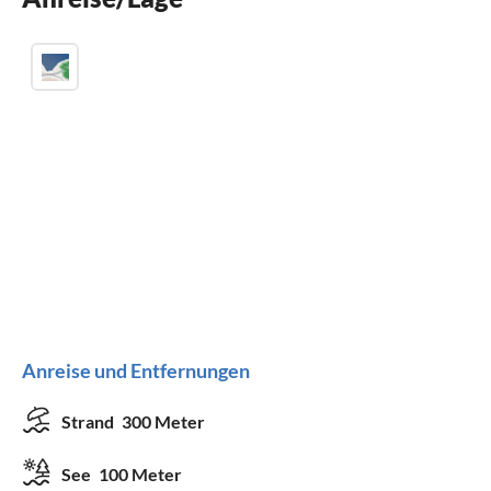
Parkplatz
Anreise und Entfernungen
Strand
300 Meter
See
100 Meter