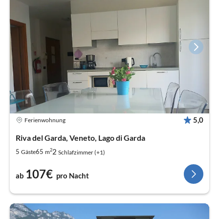
5,0
Ferienwohnung
Riva del Garda, Veneto, Lago di Garda
2
2
5
65
Gäste
m
Schlafzimmer (+1)
107€
ab
pro Nacht