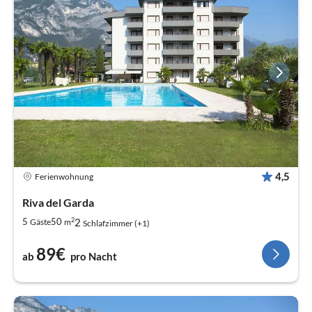
4,5
Ferienwohnung
Riva del Garda
2
2
5
50
Gäste
m
Schlafzimmer (+1)
89€
ab
pro Nacht