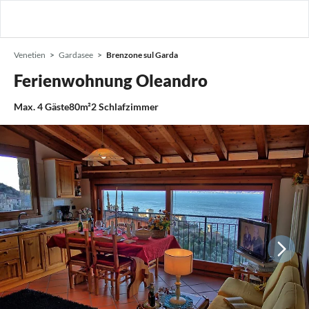
Venetien
Gardasee
Brenzone sul Garda
Ferienwohnung Oleandro
Max.
4
Gäste
80m²
2
Schlafzimmer