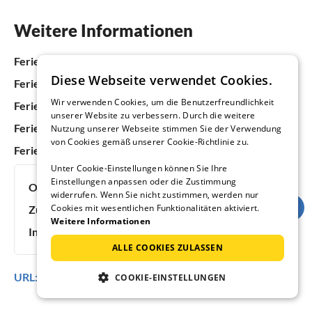
Weitere Informationen
Ferienhäuser & Ferienwohnungen in Italien
Diese Webseite verwendet Cookies.
Ferienhäuser & Ferienwohnungen in Venetien
Wir verwenden Cookies, um die Benutzerfreundlichkeit
Ferienhäuser & Ferienwohnungen am Gardasee
unserer Website zu verbessern. Durch die weitere
Ferienhäuser & Ferienwohnungen in Lazise
Nutzung unserer Webseite stimmen Sie der Verwendung
von Cookies gemäß unserer Cookie-Richtlinie zu.
Ferienhäuser & Ferienwohnungen in Colà
Unter Cookie-Einstellungen können Sie Ihre
Einstellungen anpassen oder die Zustimmung
Objektnummer:
4749460
widerrufen. Wenn Sie nicht zustimmen, werden nur
Cookies mit wesentlichen Funktionalitäten aktiviert.
Zuletzt aktualisiert:
08.08.2026
Weitere Informationen
Inserat online seit:
1 Jahr, 4 Monaten
ALLE COOKIES ZULASSEN
URL:
https://www.ferienhausmiete.de/4749460.htm
COOKIE-EINSTELLUNGEN