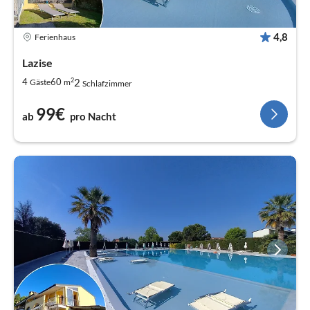
4,8
Ferienhaus
Lazise
2
2
4
60
Gäste
m
Schlafzimmer
99€
ab
pro Nacht