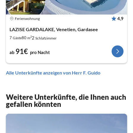
4,9
Ferienwohnung
LAZISE GARDALAKE, Venetien, Gardasee
2
2
7
80
Gäste
m
Schlafzimmer
91€
ab
pro Nacht
Alle Unterkünfte anzeigen von Herr F. Guido
Weitere Unterkünfte, die Ihnen auch
gefallen könnten