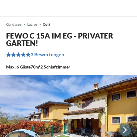
Gardasee
Lazise
Colà
FEWO C 15A IM EG - PRIVATER
GARTEN!
3 Bewertungen
Max.
6
Gäste
70m²
2
Schlafzimmer