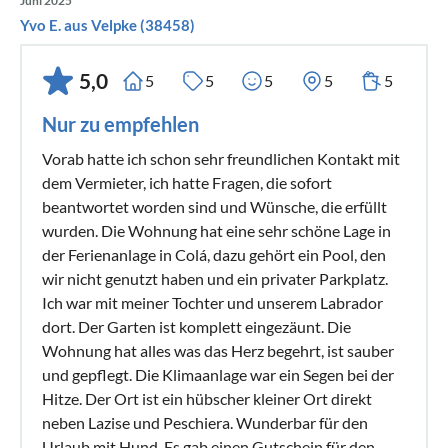
Juni 2025
Yvo E. aus Velpke (38458)
5,0
5
5
5
5
5
Nur zu empfehlen
Vorab hatte ich schon sehr freundlichen Kontakt mit
dem Vermieter, ich hatte Fragen, die sofort
beantwortet worden sind und Wünsche, die erfüllt
wurden. Die Wohnung hat eine sehr schöne Lage in
der Ferienanlage in Colá, dazu gehört ein Pool, den
wir nicht genutzt haben und ein privater Parkplatz.
Ich war mit meiner Tochter und unserem Labrador
dort. Der Garten ist komplett eingezäunt. Die
Wohnung hat alles was das Herz begehrt, ist sauber
und gepflegt. Die Klimaanlage war ein Segen bei der
Hitze. Der Ort ist ein hübscher kleiner Ort direkt
neben Lazise und Peschiera. Wunderbar für den
Urlaub mit Hund. Es gab einen Gutschein für den