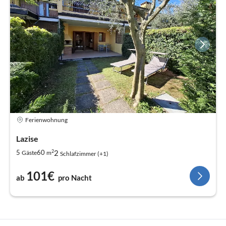
Ferienwohnung
Lazise
2
2
5
60
Gäste
m
Schlafzimmer (+1)
101€
ab
pro Nacht