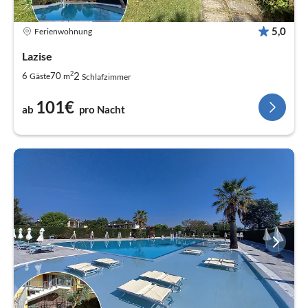
5,0
Ferienwohnung
Lazise
2
2
6
70
Gäste
m
Schlafzimmer
101€
ab
pro Nacht