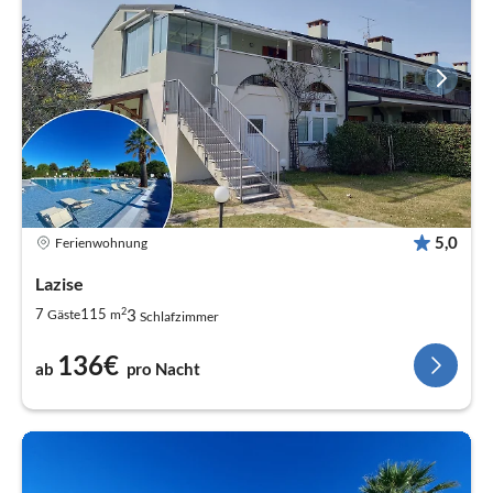
5,0
Ferienwohnung
Lazise
2
3
7
115
Gäste
m
Schlafzimmer
136€
ab
pro Nacht