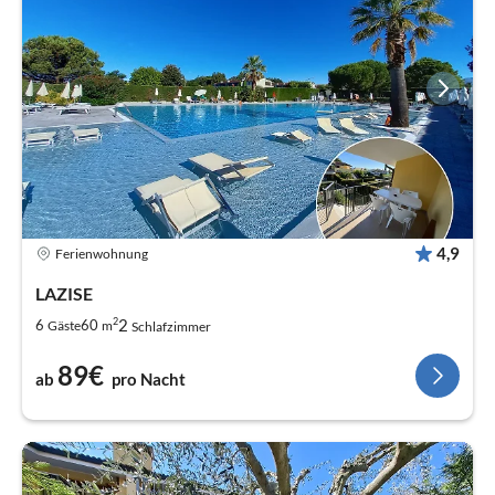
4,9
Ferienwohnung
LAZISE
2
2
6
60
Gäste
m
Schlafzimmer
89€
ab
pro Nacht