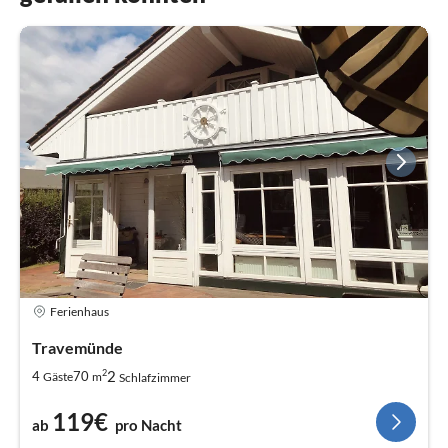
Ferienhaus
Travemünde
2
2
4
70
Gäste
m
Schlafzimmer
119€
ab
pro Nacht