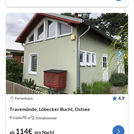
4,9
Ferienhaus
Travemünde, Lübecker Bucht, Ostsee
2
2
4
70
Gäste
m
Schlafzimmer
114€
ab
pro Nacht