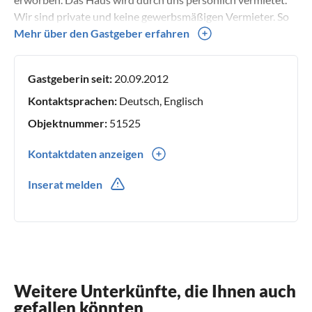
Wir sind private und keine gewerbsmäßigen Vermieter. So
ist dieses Strandhaus kein gewerbliches Ferienobjekt, es
Mehr über den Gastgeber erfahren
wird außerhalb unserer eigenen Nutzung zeitweise an
Urlauber vermietet.
Gastgeberin seit:
20.09.2012
Kontaktsprachen:
Deutsch, Englisch
Objektnummer:
51525
Kontaktdaten anzeigen
0049(0) 1741903580
Inserat melden
0049(0) 1741903580
Weitere Unterkünfte, die Ihnen auch
gefallen könnten