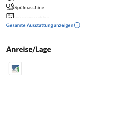
Spülmaschine
Waschmaschine
Gesamte Ausstattung anzeigen
Parkplatz
Grill
Anreise/Lage
Kinder willkommen