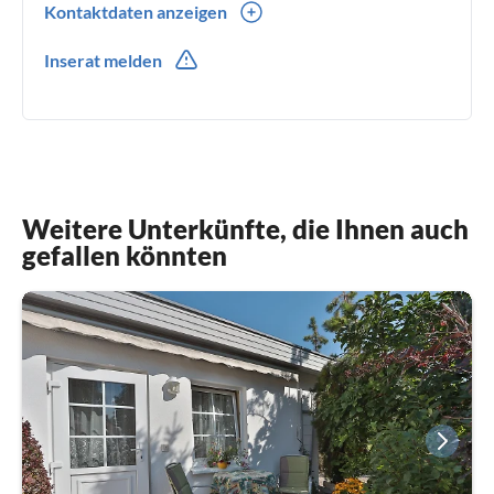
Kontaktdaten anzeigen
0049(0) 03829341130
Inserat melden
0049(0) 15164838422
Weitere Unterkünfte, die Ihnen auch
gefallen könnten