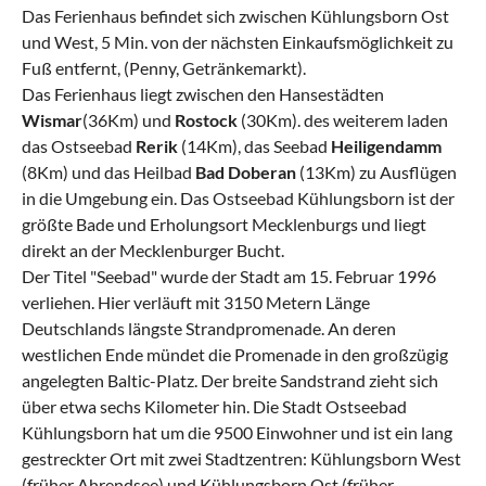
Das Ferienhaus befindet sich zwischen Kühlungsborn Ost
und West, 5 Min. von der nächsten Einkaufsmöglichkeit zu
Fuß entfernt, (Penny, Getränkemarkt).
Das Ferienhaus liegt zwischen den Hansestädten
Wismar
(36Km) und
Rostock
(30Km). des weiterem laden
das Ostseebad
Rerik
(14Km), das Seebad
Heiligendamm
(8Km) und das Heilbad
Bad Doberan
(13Km) zu Ausflügen
in die Umgebung ein. Das Ostseebad Kühlungsborn ist der
größte Bade und Erholungsort Mecklenburgs und liegt
direkt an der Mecklenburger Bucht.
Der Titel "Seebad" wurde der Stadt am 15. Februar 1996
verliehen. Hier verläuft mit 3150 Metern Länge
Deutschlands längste Strandpromenade. An deren
westlichen Ende mündet die Promenade in den großzügig
angelegten Baltic-Platz. Der breite Sandstrand zieht sich
über etwa sechs Kilometer hin. Die Stadt Ostseebad
Kühlungsborn hat um die 9500 Einwohner und ist ein lang
gestreckter Ort mit zwei Stadtzentren: Kühlungsborn West
(früher Ahrendsee) und Kühlungsborn Ost (früher