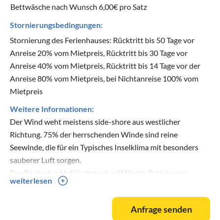
Bettwäsche nach Wunsch 6,00€ pro Satz
Stornierungsbedingungen:
Stornierung des Ferienhauses: Rücktritt bis 50 Tage vor
Anreise 20% vom Mietpreis, Rücktritt bis 30 Tage vor
Anreise 40% vom Mietpreis, Rücktritt bis 14 Tage vor der
Anreise 80% vom Mietpreis, bei Nichtanreise 100% vom
Mietpreis
Weitere Informationen:
Der Wind weht meistens side-shore aus westlicher
Richtung. 75% der herrschenden Winde sind reine
Seewinde, die für ein Typisches Inselklima mit besonders
sauberer Luft sorgen.
Der Rostocker Hof Korbmacher Wilhelm Bartelmann
weiterlesen
erfand 1882 den bis heute beliebten Strandkorb, damals ein
einsitziges Modell mit abgerundetem Dach. Seine
Anfrage senden
Nachfahren leben noch heute in Kühlungsborn.