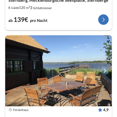
Sternberg, Mecklenburgische Seenplatte, Sternberge
2
3
6
120
Gäste
m
Schlafzimmer
139€
ab
pro Nacht
4,9
Ferienhaus