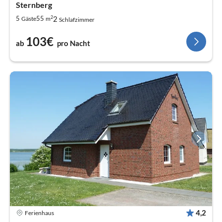
Sternberg
2
2
5
55
Gäste
m
Schlafzimmer
103€
ab
pro Nacht
4,2
Ferienhaus