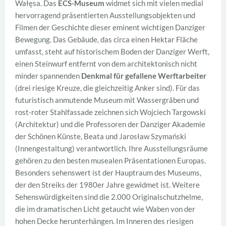
Wałęsa. Das
ECS-Museum
widmet sich mit vielen medial
hervorragend präsentierten Ausstellungsobjekten und
Filmen der Geschichte dieser eminent wichtigen Danziger
Bewegung. Das Gebäude, das circa einen Hektar Fläche
umfasst, steht auf historischem Boden der Danziger Werft,
einen Steinwurf entfernt von dem architektonisch nicht
minder spannenden
Denkmal für gefallene Werftarbeiter
(drei riesige Kreuze, die gleichzeitig Anker sind). Für das
futuristisch anmutende Museum mit Wassergräben und
rost-roter Stahlfassade zeichnen sich Wojciech Targowski
(Architektur) und die Professoren der Danziger Akademie
der Schönen Künste, Beata und Jarosław Szymański
(Innengestaltung) verantwortlich. Ihre Ausstellungsräume
gehören zu den besten musealen Präsentationen Europas.
Besonders sehenswert ist der Hauptraum des Museums,
der den Streiks der 1980er Jahre gewidmet ist. Weitere
Sehenswürdigkeiten sind die 2.000 Originalschutzhelme,
die im dramatischen Licht getaucht wie Waben von der
hohen Decke herunterhängen. Im Inneren des riesigen