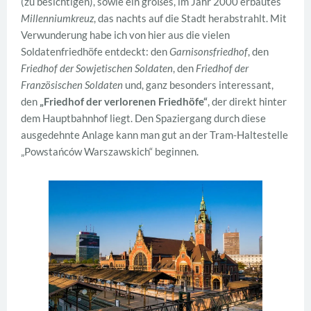
(zu besichtigen), sowie ein großes, im Jahr 2000 erbautes
Millenniumkreuz
, das nachts auf die Stadt herabstrahlt. Mit
Verwunderung habe ich von hier aus die vielen
Soldatenfriedhöfe entdeckt: den
Garnisonsfriedhof
, den
Friedhof der Sowjetischen Soldaten
, den
Friedhof der
Französischen Soldaten
und, ganz besonders interessant,
den
„Friedhof der verlorenen Friedhöfe“
, der direkt hinter
dem Hauptbahnhof liegt. Den Spaziergang durch diese
ausgedehnte Anlage kann man gut an der Tram-Haltestelle
„Powstańców Warszawskich“ beginnen.