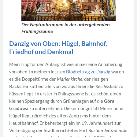
Der Neptunbrunnen in der untergehenden
Frühlingssonne
Danzig von Oben: Hügel, Bahnhof,
Friedhof und Denkmal
Mein Tipp für den Anfang ist wie immer eine Annäherung
von oben. In meinem letzten
Blogbeitrag zu Danzig
waren
es die Doppeltürme der
Marienkirche
, der riesigen
Backsteinkathedrale, von wo aus Ihnen die
Reichsstadt
zu
Füssen liegt. In erster Frühlingssonne ist es schön, einen
kleinen Spaziergang durch Grünanlagen auf die
Góra
Gradowa
zu unternehmen. Dieser nur gut 50 Meter hohe
Hügel liegt nördlich des alten Zentrums hinter dem
Hauptbahnhof. Er beherbergt ein im 19. Jahrhundert zur
Verteidigung der Stadt errichtetes Fort
Bastion Jerozolimski