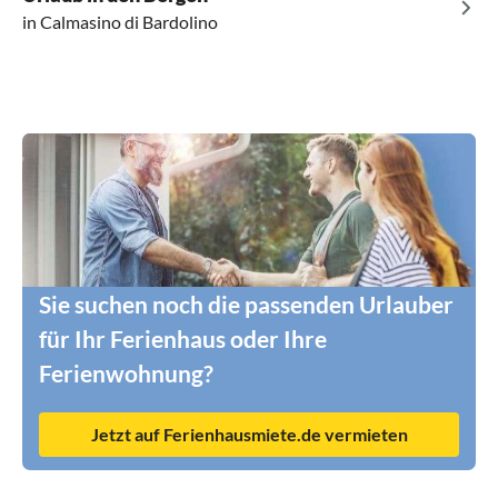
in Calmasino di Bardolino
Sie suchen noch die passenden Urlauber
für Ihr Ferienhaus oder Ihre
Ferienwohnung?
Jetzt auf Ferienhausmiete.de vermieten