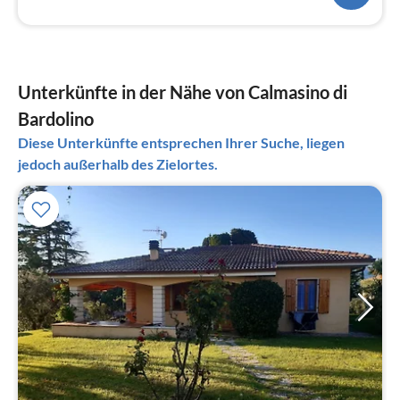
Unterkünfte in der Nähe von Calmasino di
Bardolino
Diese Unterkünfte entsprechen Ihrer Suche, liegen
jedoch außerhalb des Zielortes.