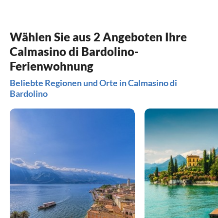
Wählen Sie aus 2 Angeboten Ihre
Calmasino di Bardolino-
Ferienwohnung
Beliebte Regionen und Orte in Calmasino di
Bardolino