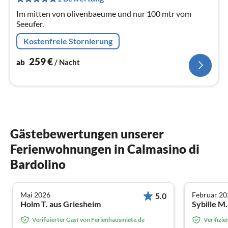
Na
Im mitten von olivenbaeume und nur 100 mtr vom
Seeufer.
Kostenfreie Stornierung
259
€
ab
/ Nacht
Gästebewertungen unserer
Ferienwohnungen in Calmasino di
Bardolino
Mai 2026
Februar 20
5.0
Holm T. aus Griesheim
Sybille M
Verifizierter Gast von Ferienhausmiete.de
Verifizi