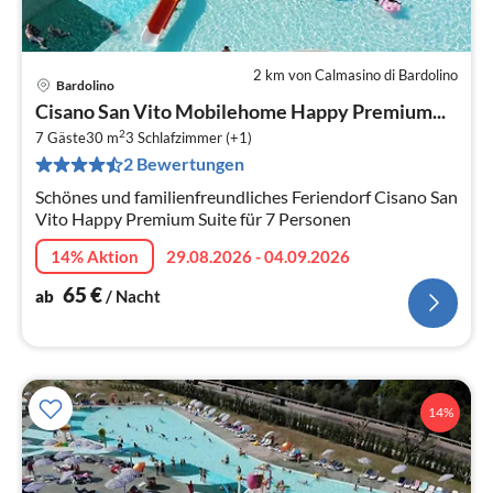
2 km von Calmasino di Bardolino
Bardolino
Pre
Cisano San Vito Mobilehome Happy Premium...
ab
2
6
7 Gäste
30 m
3
Schlafzimmer (+1)
2 Bewertungen
pr
Na
Schönes und familienfreundliches Feriendorf Cisano San
Vito Happy Premium Suite für 7 Personen
14% Aktion
29.08.2026 - 04.09.2026
65
€
ab
/ Nacht
14%