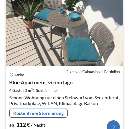
2 km von Calmasino di Bardolino
Pre
Lazise
ab
1
Blue Apartment, vicino lago
pr
2
4 Gäste
50 m
1
Schlafzimmer
Na
Schöne Wohnung nur einen Steinwurf vom See entfernt,
Privatparkplatz, W-LAN, Klimaanlage Balkon
Kostenfreie Stornierung
112
€
ab
/ Nacht