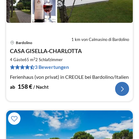
1 km von Calmasino di Bardolino
Bardolino
Pre
CASA GISELLA-CHARLOTTA
ab
1
2
4 Gäste
65 m
2
Schlafzimmer
pr
3 Bewertungen
Na
Ferienhaus (von privat) in CREOLE bei Bardolino/Italien
158
€
ab
/ Nacht