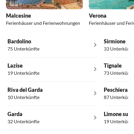
Malcesine
Verona
Ferienhäuser und Ferienwohnungen
Ferienhäuser und Fe
Bardolino
Sirmione
75 Unterkünfte
33 Unterkünft
Lazise
Tignale
19 Unterkünfte
73 Unterkünft
Riva del Garda
Peschiera d
10 Unterkünfte
87 Unterkünft
Garda
Limone sul 
32 Unterkünfte
19 Unterkünft