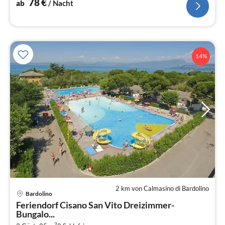
78
€
ab
/ Nacht
14%
2 km von Calmasino di Bardolino
Bardolino
Pre
Feriendorf Cisano San Vito Dreizimmer-
ab
Bungalo...
7
2