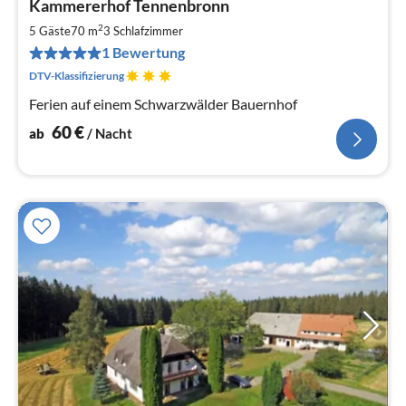
Kammererhof Tennenbronn
ab
6
2
5 Gäste
70 m
3
Schlafzimmer
pr
1 Bewertung
Na
DTV-Klassifizierung
Ferien auf einem Schwarzwälder Bauernhof
60
€
ab
/ Nacht