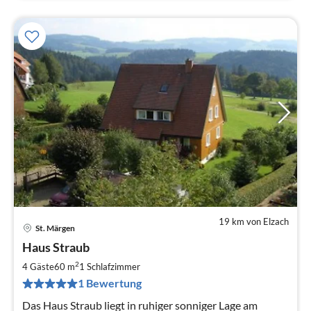
19 km von Elzach
St. Märgen
Pre
Haus Straub
ab
5
2
4 Gäste
60 m
1
Schlafzimmer
pr
1 Bewertung
Na
Das Haus Straub liegt in ruhiger sonniger Lage am