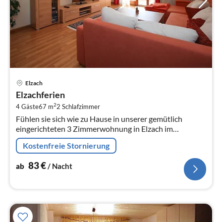
Pre
Elzach
ab
Elzachferien
8
2
4 Gäste
67 m
2
Schlafzimmer
pr
Fühlen sie sich wie zu Hause in unserer gemütlich
Na
eingerichteten 3 Zimmerwohnung in Elzach im
wunderschönen Schwarzwald.
Kostenfreie Stornierung
83
€
ab
/ Nacht