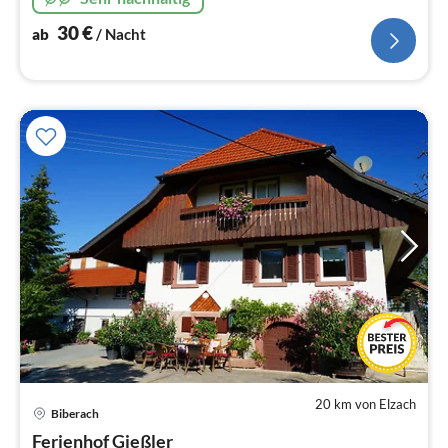
30
€
ab
/ Nacht
20 km von Elzach
Biberach
Pre
Ferienhof Gießler