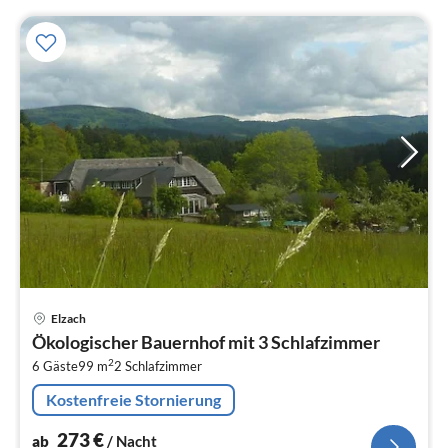
Pre
Elzach
ab
Ökologischer Bauernhof mit 3 Schlafzimmer
2
2
6 Gäste
99 m
2
Schlafzimmer
pr
Na
Kostenfreie Stornierung
273
€
ab
/ Nacht