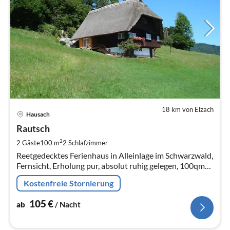
18 km von Elzach
Pre
Hausach
ab
1
Rautsch
pr
2
2 Gäste
100 m
2
Schlafzimmer
Na
Reetgedecktes Ferienhaus in Alleinlage im Schwarzwald,
Fernsicht, Erholung pur, absolut ruhig gelegen, 100qm
Wohnfläche, max. Kapazität: 2 Personen.
Kostenfreie Stornierung
105
€
ab
/ Nacht