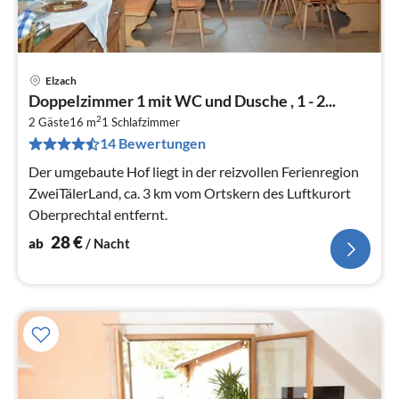
Elzach
Pre
Doppelzimmer 1 mit WC und Dusche , 1 - 2...
ab
2
2
2 Gäste
16 m
1
Schlafzimmer
14 Bewertungen
pr
Na
Der umgebaute Hof liegt in der reizvollen Ferienregion
ZweiTälerLand, ca. 3 km vom Ortskern des Luftkurort
Oberprechtal entfernt.
28
€
ab
/ Nacht