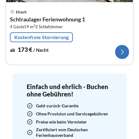
Pre
Elzach
ab
Schtraulager Ferienwohnung 1
1
2
4 Gäste
59 m
2
Schlafzimmer
pr
Na
Kostenfreie Stornierung
173
€
ab
/ Nacht
Einfach und ehrlich - Buchen
ohne Gebühren!
Geld-zurück-Garantie
Ohne Provision und Servicegebühren
Preise wie beim Vermieter
Zertifiziert vom Deutschen
Ferienhausverband