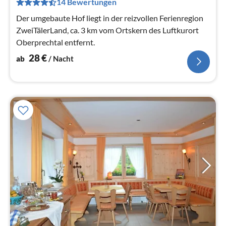
14 Bewertungen
pr
Na
Der umgebaute Hof liegt in der reizvollen Ferienregion
ZweiTälerLand, ca. 3 km vom Ortskern des Luftkurort
Oberprechtal entfernt.
28
€
ab
/ Nacht