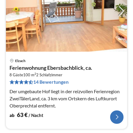
Elzach
Pre
Ferienwohnung Ebersbachblick, ca.
ab
2
6
8 Gäste
100 m
2
Schlafzimmer
14 Bewertungen
pr
Na
Der umgebaute Hof liegt in der reizvollen Ferienregion
ZweiTälerLand, ca. 3 km vom Ortskern des Luftkurort
Oberprechtal entfernt.
63
€
ab
/ Nacht