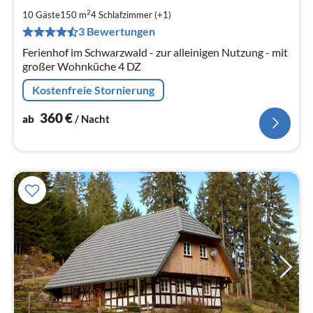
ab
3
2
10 Gäste
150 m
4
Schlafzimmer (+1)
pr
3 Bewertungen
Na
Ferienhof im Schwarzwald - zur alleinigen Nutzung - mit
großer Wohnküche 4 DZ
Kostenfreie Stornierung
360
€
ab
/ Nacht