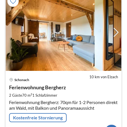
10 km von Elzach
Pre
Schonach
ab
1
Ferienwohnung Bergherz
pr
2
2 Gäste
70 m
1
Schlafzimmer
Na
Ferienwohnung Bergherz: 70qm für 1-2 Personen direkt
am Wald, mit Balkon und Panoramaaussicht
Kostenfreie Stornierung