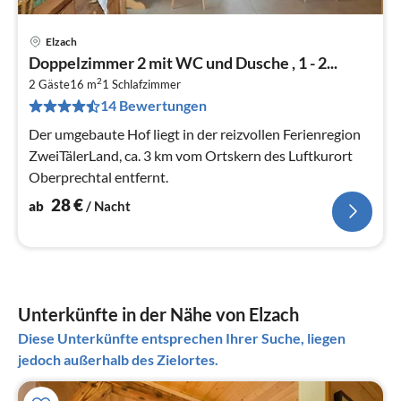
Elzach
Pre
Doppelzimmer 2 mit WC und Dusche , 1 - 2...
ab
2
2
2 Gäste
16 m
1
Schlafzimmer
14 Bewertungen
pr
Na
Der umgebaute Hof liegt in der reizvollen Ferienregion
ZweiTälerLand, ca. 3 km vom Ortskern des Luftkurort
Oberprechtal entfernt.
28
€
ab
/ Nacht
Unterkünfte in der Nähe von Elzach
Diese Unterkünfte entsprechen Ihrer Suche, liegen
jedoch außerhalb des Zielortes.