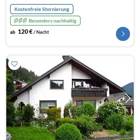
Na
Kostenfreie Stornierung
Besonders nachhaltig
120
€
ab
/ Nacht