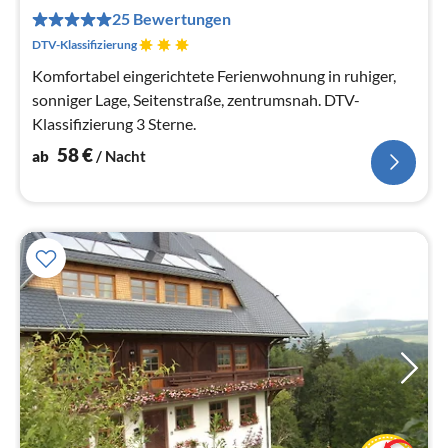
pr
25 Bewertungen
Na
DTV-Klassifizierung
Komfortabel eingerichtete Ferienwohnung in ruhiger,
sonniger Lage, Seitenstraße, zentrumsnah. DTV-
Klassifizierung 3 Sterne.
58
€
ab
/ Nacht