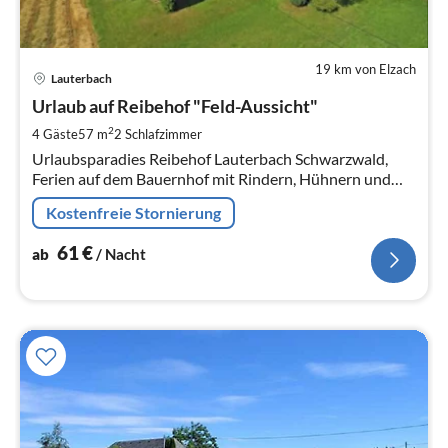
19 km von Elzach
Pre
Lauterbach
ab
6
Urlaub auf Reibehof "Feld-Aussicht"
pr
2
4 Gäste
57 m
2
Schlafzimmer
Na
Urlaubsparadies Reibehof Lauterbach Schwarzwald,
Ferien auf dem Bauernhof mit Rindern, Hühnern und
Gockel, Maxi unser Hund und die Katzen
Kostenfreie Stornierung
61
€
ab
/ Nacht