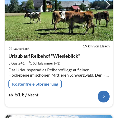
19 km von Elzach
Pre
Lauterbach
ab
5
Urlaub auf Reibehof "Wiesleblick"
pr
2
3 Gäste
41 m
1
Schlafzimmer (+1)
Na
Das Urlaubsparadies Reibehof liegt auf einer
Hochebene im schönen Mittleren Schwarzwald. Der Hof
ist umgeben von Wald und Wiesen, ideal für Familien /
Kostenfreie Stornierung
Ferienhaus bietet 3 FeWos
51
€
ab
/ Nacht