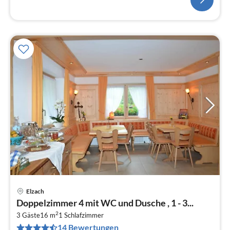
Elzach
Pre
Doppelzimmer 4 mit WC und Dusche , 1 - 3...
ab
2
2
3 Gäste
16 m
1
Schlafzimmer
14 Bewertungen
pr