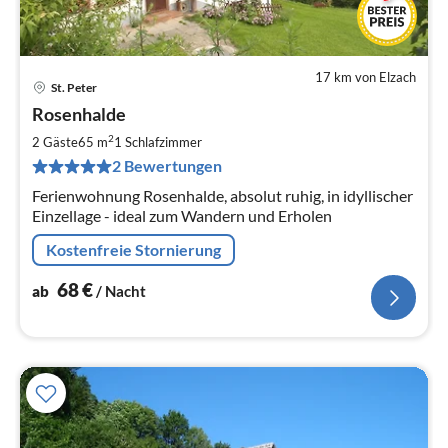
17 km von Elzach
St. Peter
Pre
Rosenhalde
ab
6
2
2 Gäste
65 m
1
Schlafzimmer
pr
2 Bewertungen
Na
Ferienwohnung Rosenhalde, absolut ruhig, in idyllischer
Einzellage - ideal zum Wandern und Erholen
Kostenfreie Stornierung
68
€
ab
/ Nacht