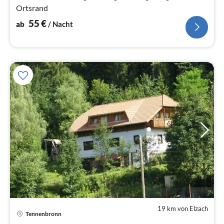
Ortsrand
55
€
ab
/ Nacht
19 km von Elzach
Tennenbronn
Pre