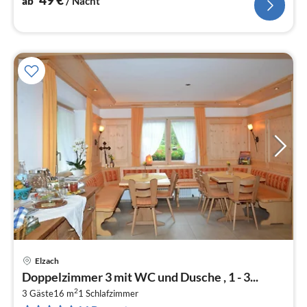
ab
/ Nacht
Elzach
Pre
Doppelzimmer 3 mit WC und Dusche , 1 - 3...
ab
2
2
3 Gäste
16 m
1
Schlafzimmer