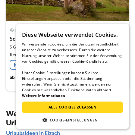
20 km von Elzach
Pre
Lauterbach
Diese Webseite verwendet Cookies.
ab
7
Schwarzwaldhäuschen
Wir verwenden Cookies, um die Benutzerfreundlichkeit
pr
2
5 Gäste
60 m
2
Schlafzimmer
unserer Website zu verbessern. Durch die weitere
Na
Renoviertes denkmalgeschütztes Schwarzwaldhaus
Nutzung unserer Webseite stimmen Sie der Verwendung
von Cookies gemäß unserer Cookie-Richtlinie zu.
Kostenfreie Stornierung
Unter Cookie-Einstellungen können Sie Ihre
72
€
ab
/ Nacht
Einstellungen anpassen oder die Zustimmung
widerrufen. Wenn Sie nicht zustimmen, werden nur
Cookies mit wesentlichen Funktionalitäten aktiviert.
Weitere Informationen
ALLE COOKIES ZULASSEN
Weitere Inspiration für Ihre
COOKIE-EINSTELLUNGEN
Urlaubsplanung
Urlaubsideen in Elzach