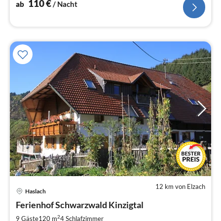
110
€
ab
/ Nacht
12 km von Elzach
Pre
Haslach
ab
1
Ferienhof Schwarzwald Kinzigtal
pr
2
9 Gäste
120 m
4
Schlafzimmer