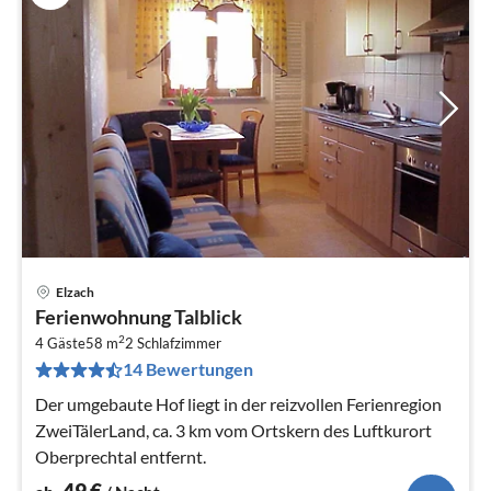
Elzach
Pre
Ferienwohnung Talblick
ab
2
4
4 Gäste
58 m
2
Schlafzimmer
14 Bewertungen
pr
Na
Der umgebaute Hof liegt in der reizvollen Ferienregion
ZweiTälerLand, ca. 3 km vom Ortskern des Luftkurort
Oberprechtal entfernt.
49
€