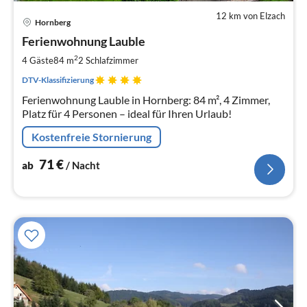
12 km von Elzach
Pre
Hornberg
ab
7
Ferienwohnung Lauble
pr
2
4 Gäste
84 m
2
Schlafzimmer
Na
DTV-Klassifizierung
Ferienwohnung Lauble in Hornberg: 84 m², 4 Zimmer,
Platz für 4 Personen – ideal für Ihren Urlaub!
Kostenfreie Stornierung
71
€
ab
/ Nacht