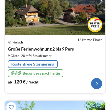
12 km von Elzach
Pre
Haslach
ab
1
Große Ferienwohnung 2 bis 9 Pers
pr
2
9 Gäste
120 m
4
Schlafzimmer
Na
Kostenfreie Stornierung
Besonders nachhaltig
120
€
ab
/ Nacht