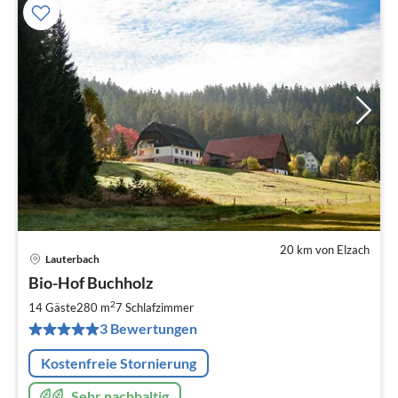
20 km von Elzach
Lauterbach
Pre
Bio-Hof Buchholz
ab
3
2
14 Gäste
280 m
7
Schlafzimmer
pr
3 Bewertungen
Na
Kostenfreie Stornierung
Sehr nachhaltig