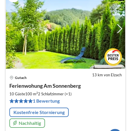
13 km von Elzach
Gutach
Pre
Ferienwohung Am Sonnenberg
ab
6
2
10 Gäste
100 m
2
Schlafzimmer (+1)
pr
1 Bewertung
Na
Kostenfreie Stornierung
Nachhaltig