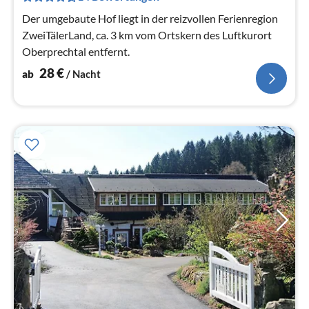
Na
Der umgebaute Hof liegt in der reizvollen Ferienregion
ZweiTälerLand, ca. 3 km vom Ortskern des Luftkurort
Oberprechtal entfernt.
28
€
ab
/ Nacht