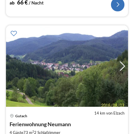
66
€
ab
/ Nacht
14 km von Elzach
Gutach
Pre
Ferienwohnung Neumann
ab
5
2
4 Gäste
73 m
2
Schlafzimmer