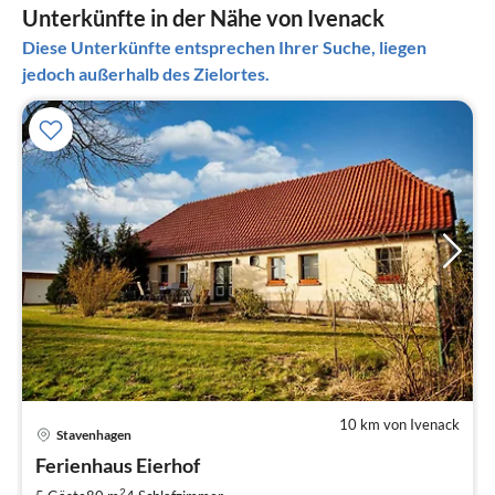
Unterkünfte in der Nähe von Ivenack
Diese Unterkünfte entsprechen Ihrer Suche, liegen
jedoch außerhalb des Zielortes.
10 km von Ivenack
Pre
Stavenhagen
ab
1
Ferienhaus Eierhof
pr
2