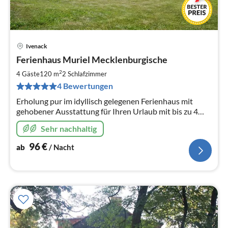
Ivenack
Pre
Ferienhaus Muriel Mecklenburgische
ab
9
2
4 Gäste
120 m
2
Schlafzimmer
pr
4 Bewertungen
Na
Erholung pur im idyllisch gelegenen Ferienhaus mit
gehobener Ausstattung für Ihren Urlaub mit bis zu 4
Personen auf einem großen, umzäunten Grundstück.
Sehr nachhaltig
96
€
ab
/ Nacht