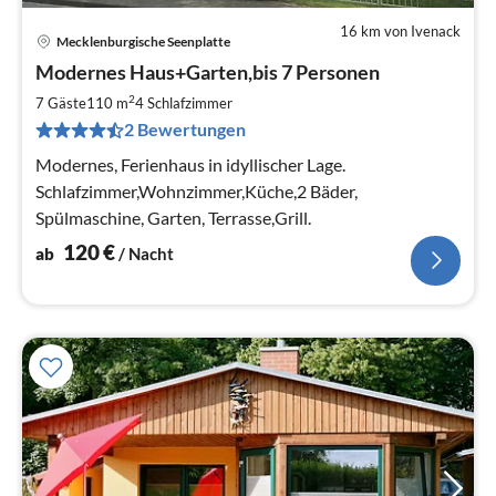
16 km von Ivenack
Mecklenburgische Seenplatte
Pre
Modernes Haus+Garten,bis 7 Personen
ab
1
2
7 Gäste
110 m
4
Schlafzimmer
pr
2 Bewertungen
Na
Modernes, Ferienhaus in idyllischer Lage.
Schlafzimmer,Wohnzimmer,Küche,2 Bäder,
Spülmaschine, Garten, Terrasse,Grill.
120
€
ab
/ Nacht