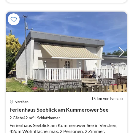
15 km von Ivenack
Pre
Verchen
ab
8
Ferienhaus Seeblick am Kummerower See
pr
2
2 Gäste
42 m
1
Schlafzimmer
Na
Ferienhaus Seeblick am Kummerower See in Verchen,
42qm Wohnfläche, max. 2 Personen, 2 Zimmer.