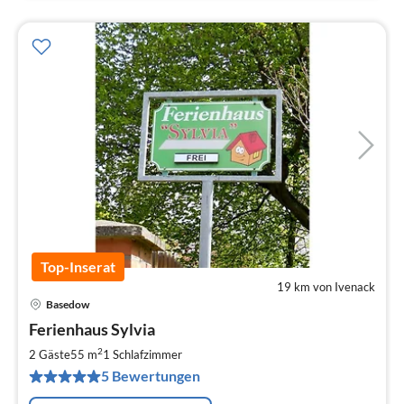
Top-Inserat
19 km von Ivenack
Basedow
Pre
Ferienhaus Sylvia
ab
6
2
2 Gäste
55 m
1
Schlafzimmer
pr
5 Bewertungen
Na