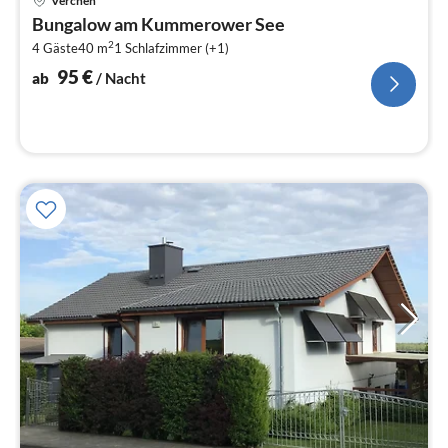
Verchen
ab
Bungalow am Kummerower See
9
2
4 Gäste
40 m
1
Schlafzimmer (+1)
pr
Na
95
€
ab
/ Nacht