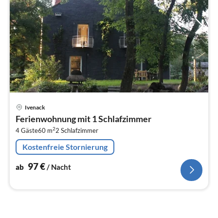
Pre
Ivenack
ab
Ferienwohnung mit 1 Schlafzimmer
9
2
4 Gäste
60 m
2
Schlafzimmer
pr
Na
Kostenfreie Stornierung
97
€
ab
/ Nacht