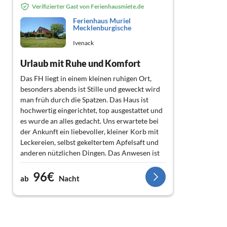
Verifizierter Gast von Ferienhausmiete.de
Ferienhaus Muriel
Mecklenburgische
Ivenack
Urlaub mit Ruhe und Komfort
Das FH liegt in einem kleinen ruhigen Ort,
besonders abends ist Stille und geweckt wird
man früh durch die Spatzen. Das Haus ist
hochwertig eingerichtet, top ausgestattet und
es wurde an alles gedacht. Uns erwartete bei
der Ankunft ein liebevoller, kleiner Korb mit
Leckereien, selbst gekeltertem Apfelsaft und
anderen nützlichen Dingen. Das Anwesen ist
großzügig man hat Platz, auch mal für
96€
Federball, Mölki o.ä. Der praktische Carport
ab
Nacht
dient auch als Schattenspender und
Sitzüberdachung als Schlechtwettervariante.
Will man sich mal erfrischen ist eine
natürliche, einfache Badestelle mit Grasufer