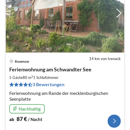
14 km von Ivenack
Rosenow
Pre
Ferienwohnung am Schwandter See
ab
8
2
5 Gäste
80 m
1
Schlafzimmer
pr
3 Bewertungen
Na
Ferienwohnung am Rande der mecklenburgischen
Seenplatte
Nachhaltig
87
€
ab
/ Nacht