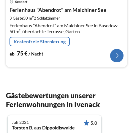
Seedorf
ab
7
Ferienhaus "Abendrot" am Malchiner See
pr
2
3 Gäste
50 m
2
Schlafzimmer
Na
Ferienhaus "Abendrot" am Malchiner See in Basedow:
50 m², überdachte Terrasse, Garten
Kostenfreie Stornierung
75
€
ab
/ Nacht
Gästebewertungen unserer
Ferienwohnungen in Ivenack
Juli 2021
5.0
Torsten B. aus Dippoldiswalde