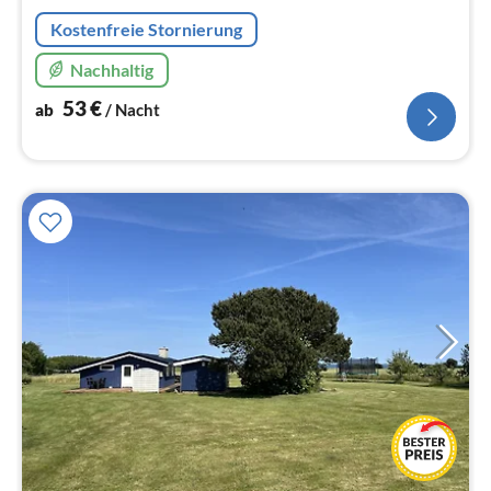
Na
Kostenfreie Stornierung
Nachhaltig
53
€
ab
/ Nacht