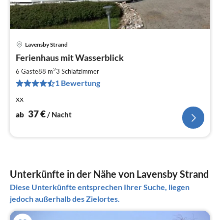
Lavensby Strand
Pre
Ferienhaus mit Wasserblick
ab
3
2
6 Gäste
88 m
3
Schlafzimmer
pr
1 Bewertung
Na
xx
37
€
ab
/ Nacht
Unterkünfte in der Nähe von Lavensby Strand
Diese Unterkünfte entsprechen Ihrer Suche, liegen
jedoch außerhalb des Zielortes.