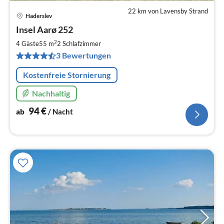
22 km von Lavensby Strand
Haderslev
Pre
Insel Aarø 252
ab
9
2
4 Gäste
55 m
2
Schlafzimmer
pr
3 Bewertungen
Na
Kostenfreie Stornierung
Nachhaltig
94
€
ab
/ Nacht