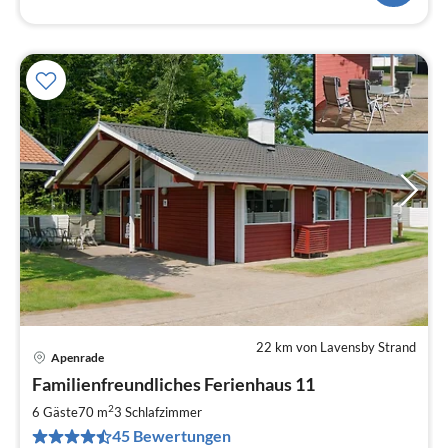
22 km von Lavensby Strand
Apenrade
Pre
Familienfreundliches Ferienhaus 11
ab
5
2
6 Gäste
70 m
3
Schlafzimmer
pr
45 Bewertungen