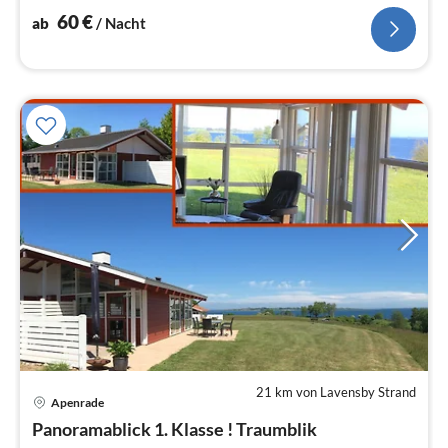
inklusive.
60
€
ab
/ Nacht
21 km von Lavensby Strand
Apenrade
Pre
Panoramablick 1. Klasse ! Traumblik
ab