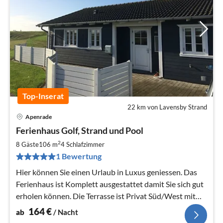
Top-Inserat
22 km von Lavensby Strand
Apenrade
Pre
Ferienhaus Golf, Strand und Pool
ab
1
2
8 Gäste
106 m
4
Schlafzimmer
pr
1 Bewertung
Na
Hier können Sie einen Urlaub in Luxus geniessen. Das
Ferienhaus ist Komplett ausgestattet damit Sie sich gut
erholen können. Die Terrasse ist Privat Süd/West mit
ganz Tag Sonne.
164
€
ab
/ Nacht