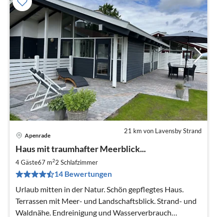
21 km von Lavensby Strand
Apenrade
Pre
Haus mit traumhafter Meerblick...
ab
6
2
4 Gäste
67 m
2
Schlafzimmer
pr
14 Bewertungen
Na
Urlaub mitten in der Natur. Schön gepflegtes Haus.
Terrassen mit Meer- und Landschaftsblick. Strand- und
Waldnähe. Endreinigung und Wasserverbrauch