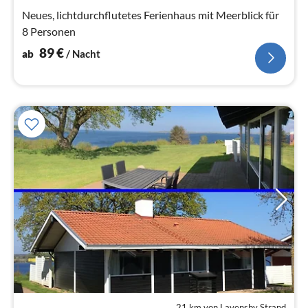
Na
Neues, lichtdurchflutetes Ferienhaus mit Meerblick für
8 Personen
89
€
ab
/ Nacht
21 km von Lavensby Strand