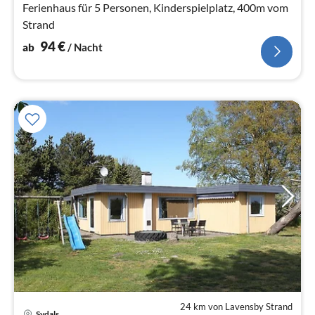
Na
Ferienhaus für 5 Personen, Kinderspielplatz, 400m vom
Strand
94
€
ab
/ Nacht
24 km von Lavensby Strand
Pre
Sydals