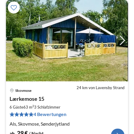
24 km von Lavensby Strand
Skovmose
Pre
Lærkemose 15
ab
3
2
6 Gäste
63 m
3
Schlafzimmer
pr
4 Bewertungen
Na
Als, Skovmose, Sønderjytland
29
€
ab
/ Nacht