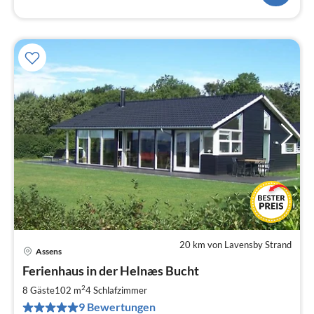
20 km von Lavensby Strand
Assens
Pre
Ferienhaus in der Helnæs Bucht
ab
8
2
8 Gäste
102 m
4
Schlafzimmer
pr
9 Bewertungen