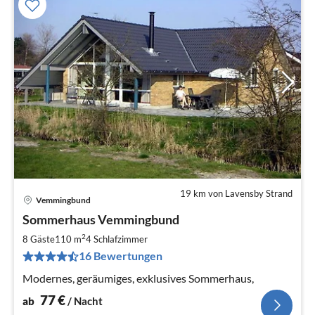
19 km von Lavensby Strand
Vemmingbund
Pre
Sommerhaus Vemmingbund
ab
7
2
8 Gäste
110 m
4
Schlafzimmer
pr
16 Bewertungen
Na
Modernes, geräumiges, exklusives Sommerhaus,
77
€
ab
/ Nacht