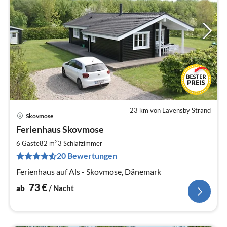
23 km von Lavensby Strand
Skovmose
Pre
Ferienhaus Skovmose
ab
7
2
6 Gäste
82 m
3
Schlafzimmer
pr
20 Bewertungen
Na
Ferienhaus auf Als - Skovmose, Dänemark
73
€
ab
/ Nacht