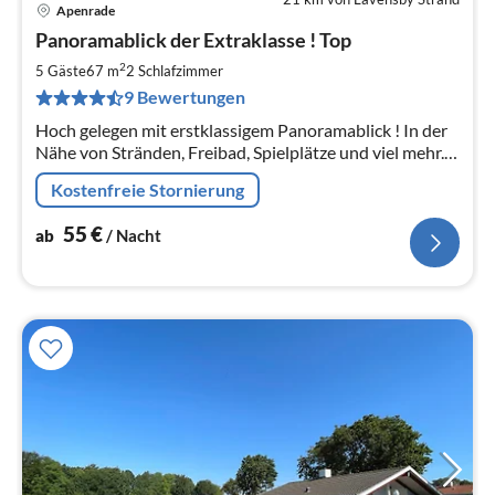
Apenrade
Pre
Panoramablick der Extraklasse ! Top
ab
5
2
5 Gäste
67 m
2
Schlafzimmer
pr
9 Bewertungen
Na
Hoch gelegen mit erstklassigem Panoramablick ! In der
Nähe von Stränden, Freibad, Spielplätze und viel mehr.
Ganzjährig zu Vermieten ! Freies WLAN und viele
Kostenfreie Stornierung
deutsche TV-Programme.
55
€
ab
/ Nacht