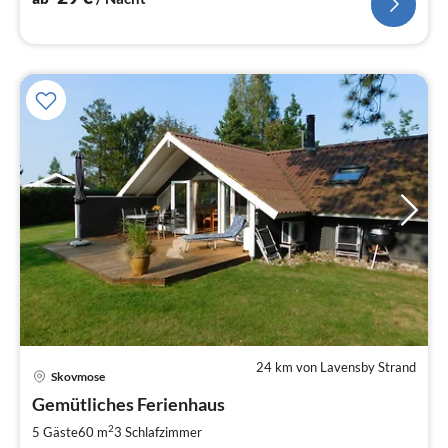
24 km von Lavensby Strand
Pre
Skovmose
ab
9
Gemütliches Ferienhaus
pr
2
5 Gäste
60 m
3
Schlafzimmer