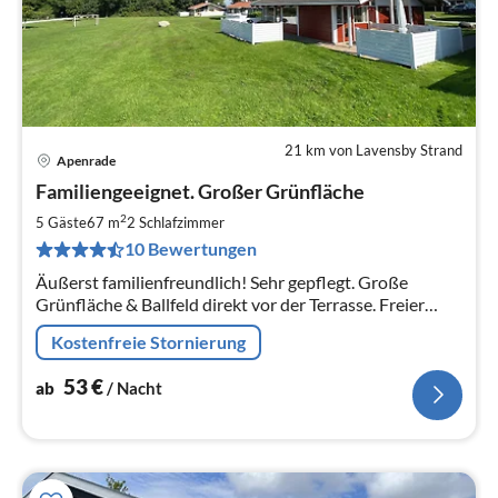
21 km von Lavensby Strand
Apenrade
Pre
Familiengeeignet. Großer Grünfläche
ab
5
2
5 Gäste
67 m
2
Schlafzimmer
pr
10 Bewertungen
Na
Äußerst familienfreundlich! Sehr gepflegt. Große
Grünfläche & Ballfeld direkt vor der Terrasse. Freier
Blick auf den Sonnenuntergang. Strand und Natur in der
Kostenfreie Stornierung
Nähe! Kostenloses WLAN.
53
€
ab
/ Nacht