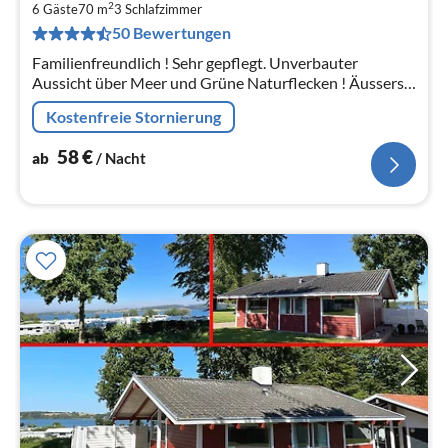
5
2
6 Gäste
70 m
3
Schlafzimmer
pr
50 Bewertungen
Na
Familienfreundlich ! Sehr gepflegt. Unverbauter
Aussicht über Meer und Grüne Naturflecken ! Äusserst
zentrale Lage. 150 m zum Strand, Freibad & Spielplatz.
Kostenfreie Stornierung
Nur 30 km von Flensburg
58
€
ab
/ Nacht