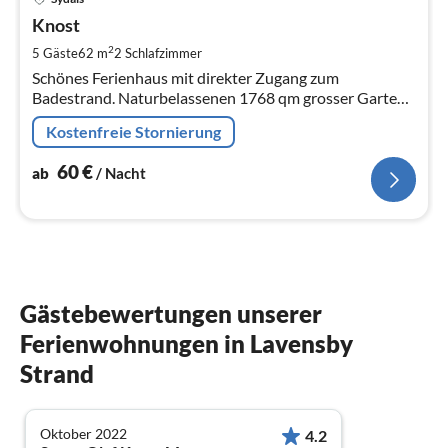
ab
6
Knost
pr
2
5 Gäste
62 m
2
Schlafzimmer
Na
Schönes Ferienhaus mit direkter Zugang zum
Badestrand. Naturbelassenen 1768 qm grosser Garten
in wunderschöner Lage. 62 qm Wohnfläche und für
Kostenfreie Stornierung
Kinder sehr gut geeignet.
60
€
ab
/ Nacht
Gästebewertungen unserer
Ferienwohnungen in Lavensby
Strand
Oktober 2022
4.2