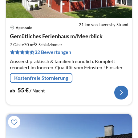
21 km von Lavensby Strand
Apenrade
Pre
Gemütliches Ferienhaus m/Meerblick
ab
5
2
7 Gäste
70 m
3
Schlafzimmer
pr
32 Bewertungen
Na
Äusserst praktisch & familienfreundlich. Komplett
renoviert im Inneren. Qualität vom Feinsten ! Eins der
attraktivsten Häuser. Ganz zentraler Lage nah Strand,
Kostenfreie Stornierung
Freibad & Spielplatz
55
€
ab
/ Nacht