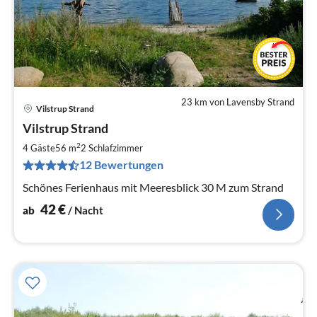
23 km von Lavensby Strand
Vilstrup Strand
Pre
Vilstrup Strand
ab
4
2
4 Gäste
56 m
2
Schlafzimmer
pr
12 Bewertungen
Na
Schönes Ferienhaus mit Meeresblick 30 M zum Strand
42
€
ab
/ Nacht