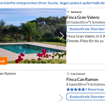
erkünfte entsprechen Ihrer Suche, liegen jedoch außerhalb des
Santanyi
Finca Gran Valenc
2
10 Gäste
350 m
5
Schlafz
Kostenfreie Stornie
Finca Gran Valenc in S´A
Zimmer, Platz für bis zu
rat
Cas Concos
Finca Can Ramon
2
8 Gäste
300 m
4
Schlafzi
1 Bewertung
Kostenfreie Stornie