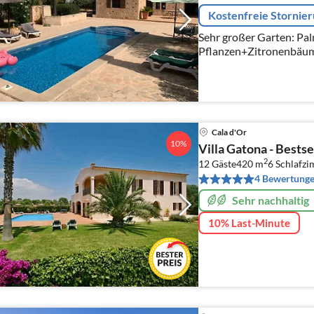
Kostenfreie Stornie
Sehr großer Garten: Palmen+ mediterran blühende
Pflanzen+Zitronenbäum
Küche, Schönes Bad. 1 Schlafraum unten; Galerie
Schlafraum oben, mit Te
Cala d'Or
10%
Villa Gatona - Bestse
2
12 Gäste
420 m
6
Schlafz
4 Bewertung
Sehr nachhaltig
10% Last-Minute