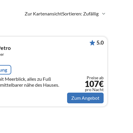
Zur Kartenansicht
Sortieren: Zufällig
5.0
Petro
er
rung
Preise ab
 Meerblick, alles zu Fuß
107€
de in unmittelbarer nähe des Hauses.
pro Nacht
Zum Angebot