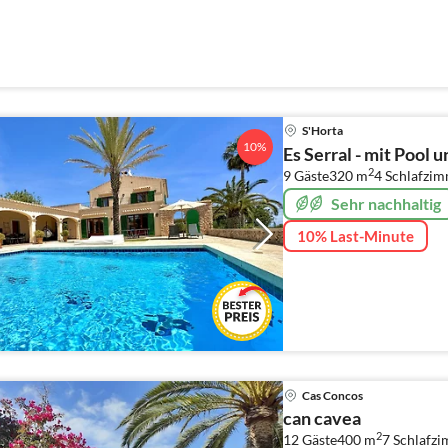
S'Horta
10%
Es Serral - mit Pool 
2
9 Gäste
320 m
4
Schlafzi
Sehr nachhaltig
10% Last-Minute
Cas Concos
can cavea
2
12 Gäste
400 m
7
Schlafz