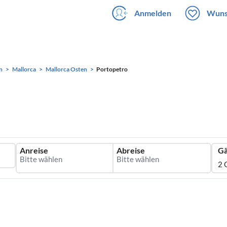
Anmelden
Wuns
n
Mallorca
Mallorca Osten
Portopetro
Anreise
Abreise
Gä
2 