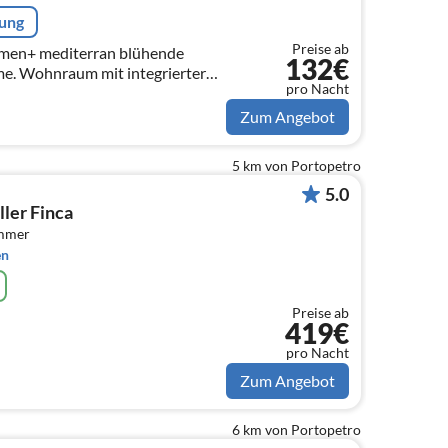
rung
Preise ab
132€
e. Wohnraum mit integrierter
pro Nacht
rrasse
Zum Angebot
5 km von Portopetro
5.0
ller Finca
immer
en
Preise ab
419€
pro Nacht
Zum Angebot
6 km von Portopetro