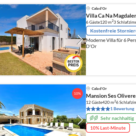
Cala d'Or
Villa Ca Na Magdale
2
6 Gäste
120 m
3
Schlafzi
Kostenfreie Stornie
Moderne Villa für 6 Pe
D'Or
Cala d'Or
10%
Mansion Ses Olivere
2
12 Gäste
420 m
6
Schlafz
1 Bewertung
Sehr nachhaltig
10% Last-Minute