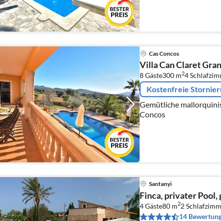
Cas Concos
Villa Can Claret Gra
2
8 Gäste
300 m
4
Schlafzi
Kostenfreie Stornie
Gemütliche mallorquinische
Concos
Santanyi
Finca, privater Pool,
2
4 Gäste
80 m
2
Schlafzimm
14 Bewertun