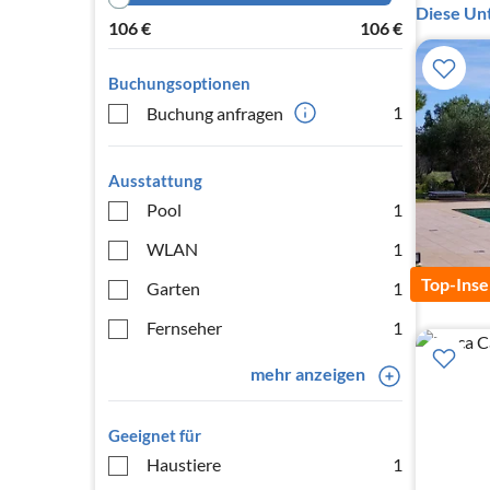
Diese Unt
106
€
106
€
Buchungsoptionen
1
Buchung anfragen
Ausstattung
Pool
1
WLAN
1
Top-Inse
Garten
1
Fernseher
1
mehr anzeigen
Geeignet für
Haustiere
1