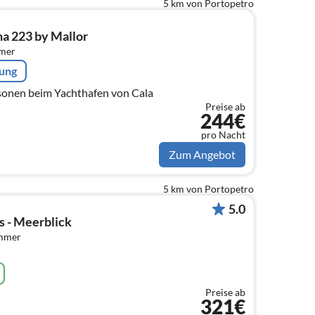
5 km von Portopetro
na 223 by Mallor
mmer
rung
rsonen beim Yachthafen von Cala
Preise ab
244€
pro Nacht
Zum Angebot
5 km von Portopetro
5.0
s - Meerblick
immer
Preise ab
321€