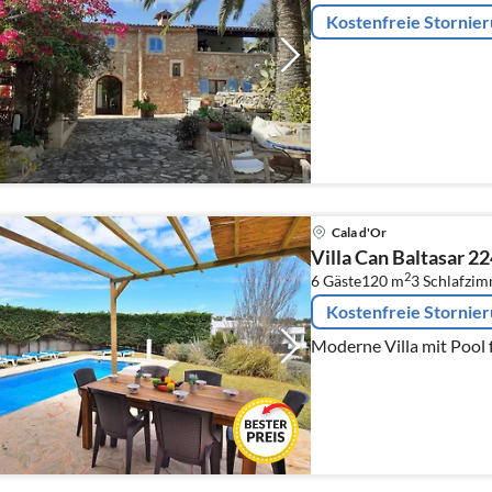
Kostenfreie Stornie
Cala d'Or
Villa Can Baltasar 2
2
6 Gäste
120 m
3
Schlafzi
Kostenfreie Stornie
Moderne Villa mit Pool 