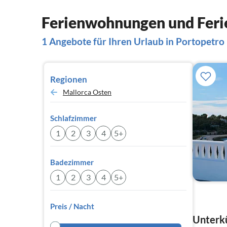
Ferienwohnungen und Ferie
1 Angebote für Ihren Urlaub in Portopetro
Regionen
Mallorca Osten
Schlafzimmer
1
2
3
4
5+
Badezimmer
1
2
3
4
5+
Preis / Nacht
Unterkü