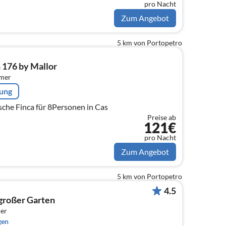
pro Nacht
Zum Angebot
5 km von Portopetro
n 176 by Mallor
mmer
rung
 Finca für 8Personen in Cas
Preise ab
121€
pro Nacht
Zum Angebot
5 km von Portopetro
4.5
 großer Garten
er
gen