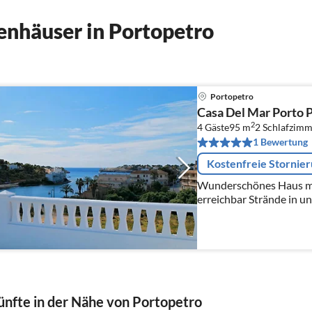
nhäuser in Portopetro
Portopetro
Casa Del Mar Porto 
2
4 Gäste
95 m
2
Schlafzimm
1 Bewertung
Kostenfreie Stornie
Wunderschönes Haus mit
erreichbar Strän
nfte in der Nähe von Portopetro