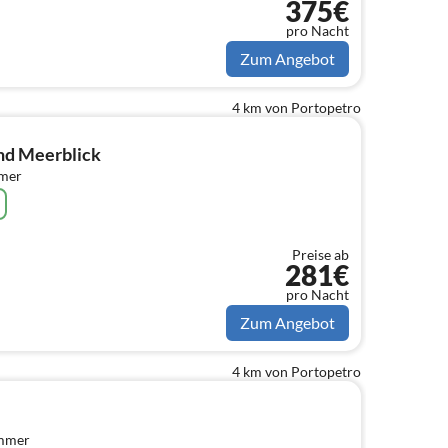
375€
pro Nacht
Zum Angebot
4 km von Portopetro
und Meerblick
mmer
Preise ab
281€
pro Nacht
Zum Angebot
4 km von Portopetro
immer