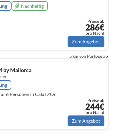
rung
Nachhaltig
Preise ab
286€
pro Nacht
Zum Angebot
5 km von Portopetro
24 by Mallorca
mmer
rung
für 6 Personen in Cala D'Or
Preise ab
244€
pro Nacht
Zum Angebot