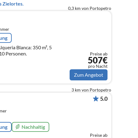
 Zielortes.
0,3 km von Portopetro
immer
rung
lqueria Blanca: 350 m², 5
 10 Personen.
Preise ab
507€
pro Nacht
Zum Angebot
3 km von Portopetro
5.0
mmer
rung
Nachhaltig
Preise ab