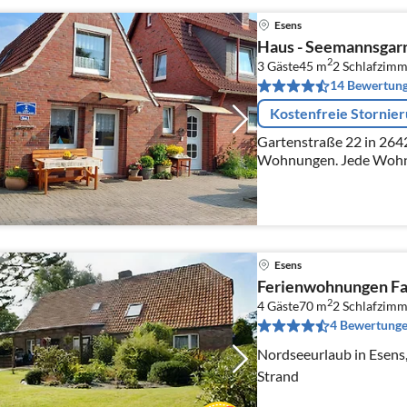
Esens
Haus - Seemannsgar
2
3 Gäste
45 m
2
Schlafzimm
14 Bewertun
Kostenfreie Stornie
Gartenstraße 22 in 26427 Esens.
Wohnungen. Jede Wohnu
Esens
Ferienwohnungen Fa
2
4 Gäste
70 m
2
Schlafzimm
4 Bewertung
Nordseeurlaub in Esens,
Strand