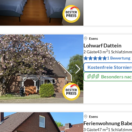
Esens
Lohwarf Dattein
2
2 Gäste
43 m
1
Schlafzimm
1 Bewertung
Kostenfreie Stornie
Besonders nac
Esens
Ferienwohnung Babe
2
3 Gäste
47 m
1
Schlafzimm