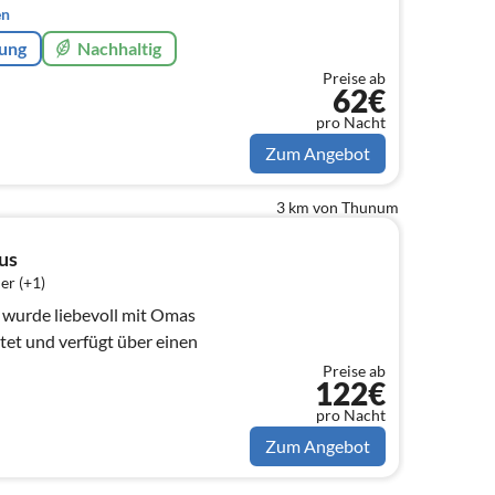
en
rung
Nachhaltig
Preise ab
62€
pro Nacht
Zum Angebot
3 km von Thunum
us
er (+1)
 wurde liebevoll mit Omas
tet und verfügt über einen
Preise ab
122€
pro Nacht
Zum Angebot