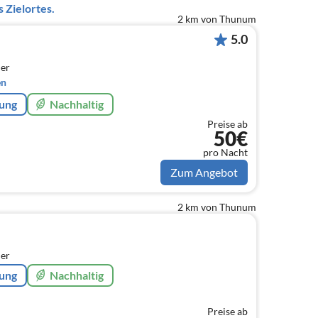
 Zielortes.
2 km von Thunum
5.0
er
en
rung
Nachhaltig
Preise ab
50€
pro Nacht
Zum Angebot
2 km von Thunum
er
rung
Nachhaltig
Preise ab