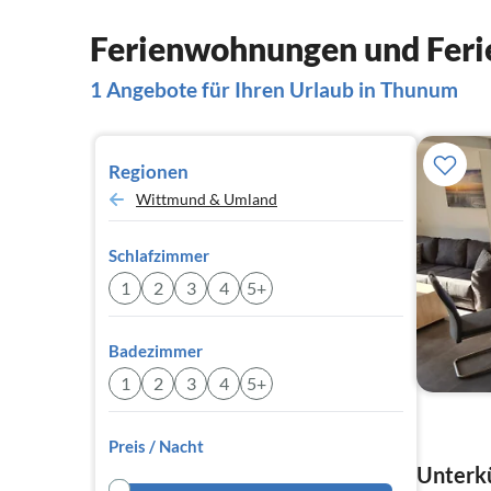
Ferienwohnungen und Feri
1 Angebote für Ihren Urlaub in Thunum
Regionen
Wittmund & Umland
Schlafzimmer
1
2
3
4
5+
Badezimmer
1
2
3
4
5+
Preis / Nacht
Unterkü