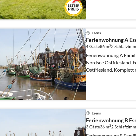
Esens
Ferienwohnung A Es
2
4 Gäste
86 m
3
Schlafzimm
Ferienwohnung A Famili
Nordsee Ostfriesland. 
Ostfriesland. Komplett
in ruhiger Lage.
Esens
Ferienwohnung B Es
2
3 Gäste
36 m
2
Schlafzimm
Ferienwohnung B Familie Höfner in