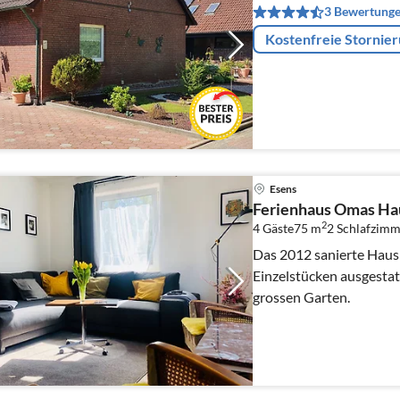
3 Bewertung
Kostenfreie Stornie
Esens
Ferienhaus Omas Ha
2
4 Gäste
75 m
2
Schlafzimm
Das 2012 sanierte Haus
Einzelstücken ausgestat
grossen Garten.