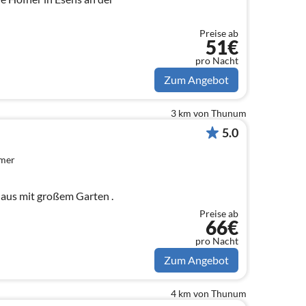
Preise ab
51€
pro Nacht
Zum Angebot
3 km von Thunum
5.0
mmer
aus mit großem Garten .
Preise ab
66€
pro Nacht
Zum Angebot
4 km von Thunum