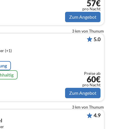
57€
pro Nacht
Zum Angebot
3 km von Thunum
5.0
er (+1)
rung
Preise ab
hhaltig
60€
pro Nacht
Zum Angebot
3 km von Thunum
4.9
l
er