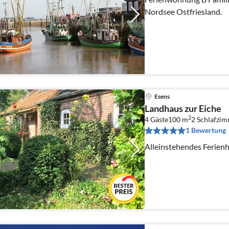
Nordsee Ostfriesland.
Esens
Landhaus zur Eiche
2
4 Gäste
100 m
2
Schlafzi
1 Bewertung
Alleinstehendes Ferienh