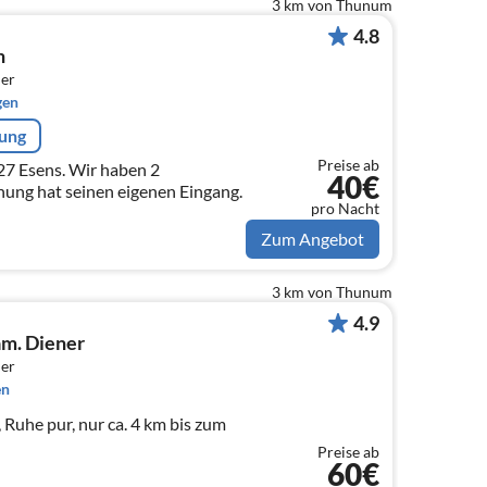
3 km von Thunum
4.8
n
er
gen
rung
Preise ab
 Wir haben 2
40€
ng hat seinen eigenen Eingang.
pro Nacht
Zum Angebot
3 km von Thunum
4.9
m. Diener
er
en
 Ruhe pur, nur ca. 4 km bis zum
Preise ab
60€