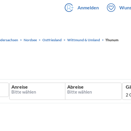
Anmelden
Wuns
edersachsen
Nordsee
Ostfriesland
Wittmund & Umland
Thunum
Anreise
Abreise
Gä
2 