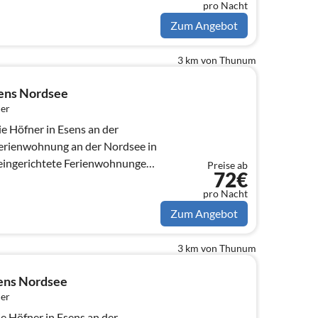
pro Nacht
Zum Angebot
3 km von Thunum
ens Nordsee
er
e Höfner in Esens an der
Ferienwohnung an der Nordsee in
 eingerichtete Ferienwohnungen
Preise ab
72€
pro Nacht
Zum Angebot
3 km von Thunum
ens Nordsee
er
 Esens an der