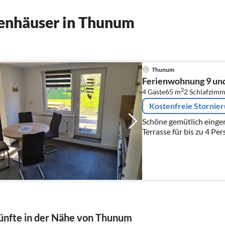
enhäuser in Thunum
Thunum
Ferienwohnung 9 un
2
4 Gäste
65 m
2
Schlafzimm
Kostenfreie Stornie
Schöne gemütlich einge
Terrasse für bis zu 4 Persone
Parkplatz
nfte in der Nähe von Thunum