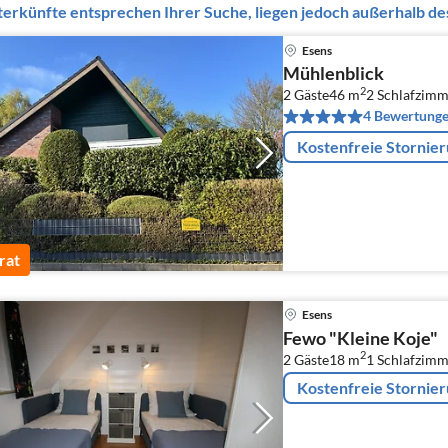
erkünfte entsprechen Ihrer Suche, liegen jedoch außerhalb des
Esens
Mühlenblick
2
2 Gäste
46 m
2
Schlafzimm
4 Bewertung
Kostenfreie Stornie
rat
Esens
Fewo "Kleine Koje"
2
2 Gäste
18 m
1
Schlafzimm
Kostenfreie Stornie