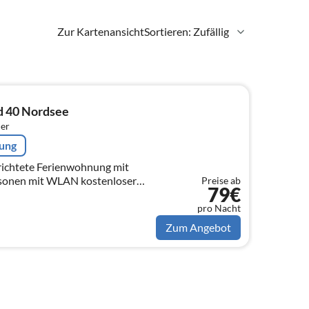
Zur Kartenansicht
Sortieren: Zufällig
d 40 Nordsee
er
rung
richtete Ferienwohnung mit
n mit WLAN kostenloser
Preise ab
79€
pro Nacht
Zum Angebot