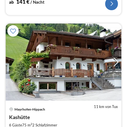
141
€
ab
/ Nacht
11 km von Tux
Pre
Mayrhofen-Hippach
ab
9
Kashütte
pr
2
6 Gäste
75 m
2
Schlafzimmer