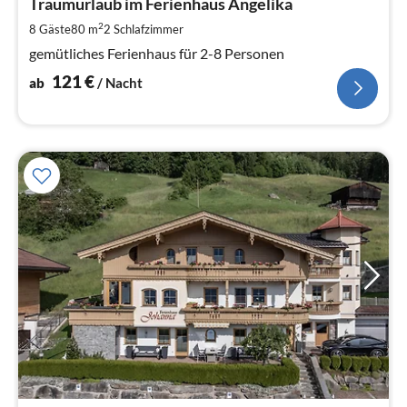
1
Traumurlaub im Ferienhaus Angelika
pr
2
8 Gäste
80 m
2
Schlafzimmer
Na
gemütliches Ferienhaus für 2-8 Personen
121
€
ab
/ Nacht