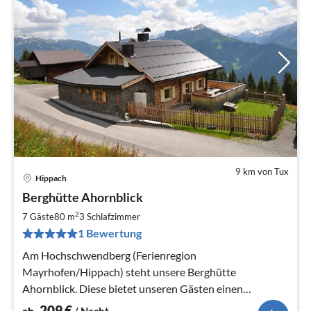
9 km von Tux
Hippach
Pre
Berghütte Ahornblick
ab
2
2
7 Gäste
80 m
3
Schlafzimmer
pr
1 Bewertung
Na
Am Hochschwendberg (Ferienregion
Mayrhofen/Hippach) steht unsere Berghütte
Ahornblick. Diese bietet unseren Gästen einen
idyllischen Bergurlaub in Mitten der Zillertaler
209
€
ab
/ Nacht