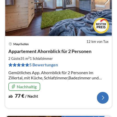
12 km von Tux
Mayrhofen
Pre
Appartement Ahornblick für 2 Personen
ab
7
2
2 Gäste
35 m
1
Schlafzimmer
pr
5 Bewertungen
Na
Gemütliches App. Ahornblick für 2 Personen im
Zillertal, mit Küche, Schlafzimmer,Badezimmer und
einen gemütlichen Balkon. 5 min.zur neuen Gondel-
Nachhaltig
direkt in das Skigebiet Mayrhofen
77
€
ab
/ Nacht