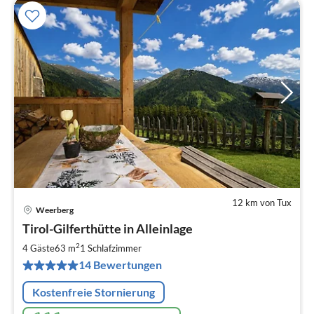
12 km von Tux
Weerberg
Pre
Tirol-Gilferthütte in Alleinlage
ab
1
2
4 Gäste
63 m
1
Schlafzimmer
pr
14 Bewertungen
Na
Kostenfreie Stornierung