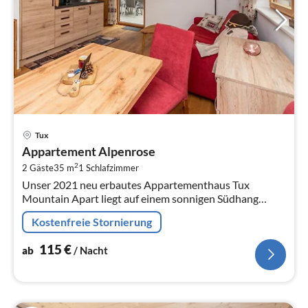
Pre
Tux
ab
Appartement Alpenrose
1
2
2 Gäste
35 m
1
Schlafzimmer
pr
Unser 2021 neu erbautes Appartementhaus Tux
Na
Mountain Apart liegt auf einem sonnigen Südhang
zwischen Lanersbach und Hintertux im Ortsgebiet von
Kostenfreie Stornierung
Juns auf ca. 1350m Seehöhe.
115
€
ab
/ Nacht