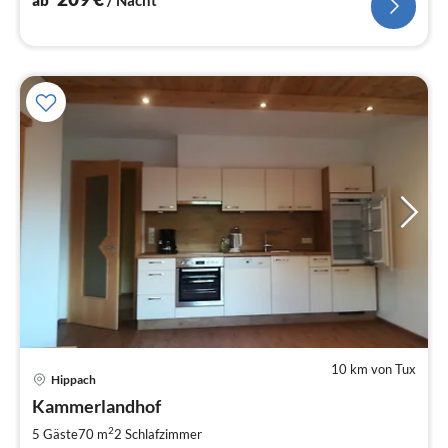
Bergwelt.
10 km von Tux
Pre
Hippach
ab
2
Kammerlandhof
pr
2
5 Gäste
70 m
2
Schlafzimmer