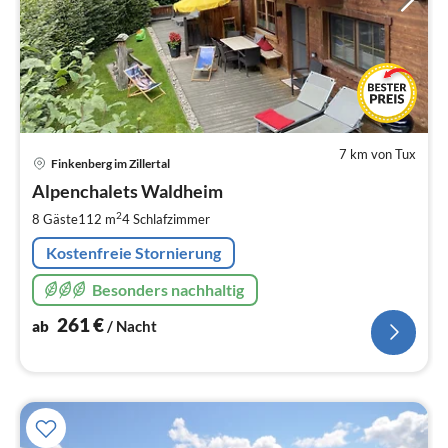
7 km von Tux
Pre
Finkenberg im Zillertal
ab
2
Alpenchalets Waldheim
pr
2
8 Gäste
112 m
4
Schlafzimmer
Na
Kostenfreie Stornierung
Besonders nachhaltig
261
€
ab
/ Nacht