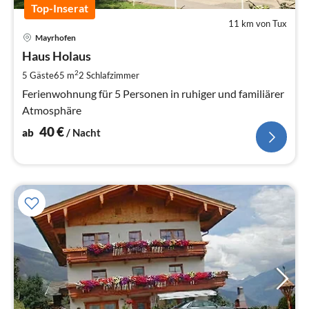
Top-Inserat
11 km von Tux
Pre
Mayrhofen
ab
4
Haus Holaus
pr
2
5 Gäste
65 m
2
Schlafzimmer
Na
Ferienwohnung für 5 Personen in ruhiger und familiärer
Atmosphäre
40
€
ab
/ Nacht