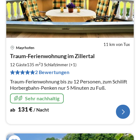
11 km von Tux
Mayrhofen
Pre
Traum-Ferienwohnung im Zillertal
ab
1
2
12 Gäste
135 m
3
Schlafzimmer (+1)
pr
2 Bewertungen
Na
Traum-Ferienwohnung bis zu 12 Personen, zum Schilift
Horbergbahn-Penken nur 5 Minuten zu Fuß.
Sehr nachhaltig
131
€
ab
/ Nacht