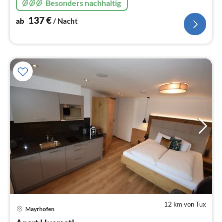
Besonders nachhaltig
137
€
ab
/ Nacht
12 km von Tux
Pre
Mayrhofen
ab