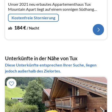
Unser 2021 neu erbautes Appartementhaus Tux
Na
Mountain Apart liegt auf einem sonnigen Südhang
zwischen Lanersbach und Hintertux im Ortsgebiet von
Kostenfreie Stornierung
Juns auf ca. 1350m Seehöhe.
184
€
ab
/ Nacht
Unterkünfte in der Nähe von Tux
Diese Unterkünfte entsprechen Ihrer Suche, liegen
jedoch außerhalb des Zielortes.