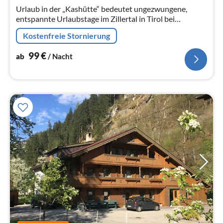
Na
Urlaub in der „Kashütte“ bedeutet ungezwungene,
entspannte Urlaubstage im Zillertal in Tirol bei
gemütlicher Atmosphäre.
Kostenfreie Stornierung
99
€
ab
/ Nacht