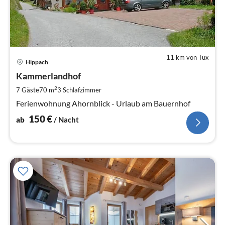
11 km von Tux
Pre
Hippach
ab
1
Kammerlandhof
pr
2
7 Gäste
70 m
3
Schlafzimmer
Na
Ferienwohnung Ahornblick - Urlaub am Bauernhof
150
€
ab
/ Nacht