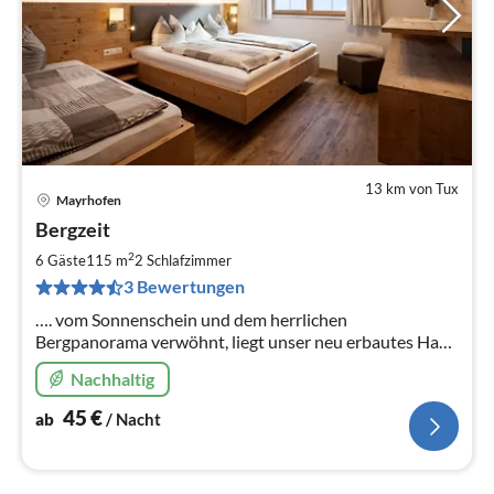
13 km von Tux
Mayrhofen
Pre
Bergzeit
ab
4
2
6 Gäste
115 m
2
Schlafzimmer
pr
3 Bewertungen
Na
…. vom Sonnenschein und dem herrlichen
Bergpanorama verwöhnt, liegt unser neu erbautes Haus
in ruhiger, traumhafter Lage .
Nachhaltig
45
€
ab
/ Nacht