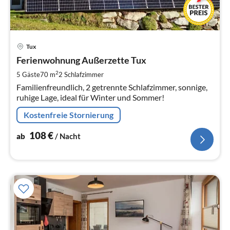
Pre
Tux
ab
1
Ferienwohnung Außerzette Tux
pr
2
5 Gäste
70 m
2
Schlafzimmer
Na
Familienfreundlich, 2 getrennte Schlafzimmer, sonnige,
ruhige Lage, ideal für Winter und Sommer!
Kostenfreie Stornierung
108
€
ab
/ Nacht