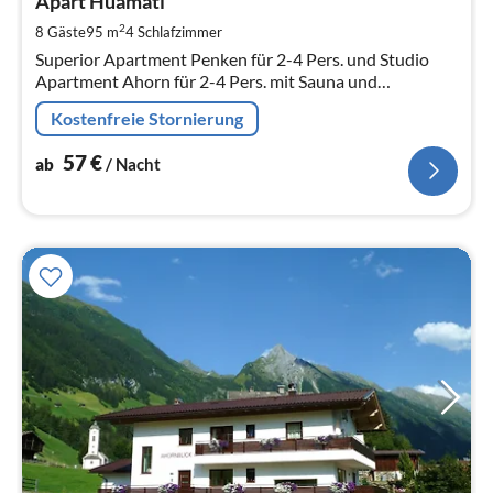
5
Apart Huamatl
pr
2
8 Gäste
95 m
4
Schlafzimmer
Na
Superior Apartment Penken für 2-4 Pers. und Studio
Apartment Ahorn für 2-4 Pers. mit Sauna und
Ruhebereich.
Kostenfreie Stornierung
57
€
ab
/ Nacht