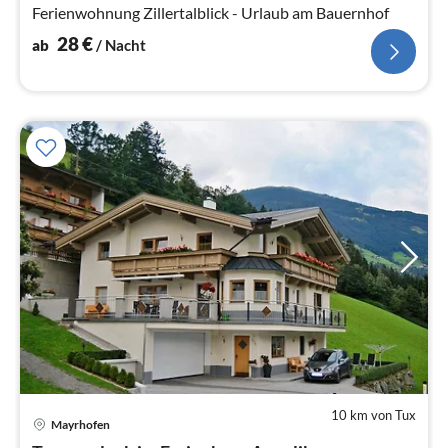
Na
Ferienwohnung Zillertalblick - Urlaub am Bauernhof
28
€
ab
/ Nacht
10 km von Tux
Pre
Mayrhofen
ab