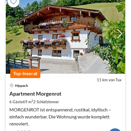
Top-Inserat
11 km von Tux
Pre
Hippach
ab
1
Apartment Morgenrot
pr
2
6 Gäste
69 m
2
Schlafzimmer
Na
MORGENROT ist entspannend, rustikal, idyllisch –
einfach wunderbar. Die Wohnung wurde komplett
renoviert.