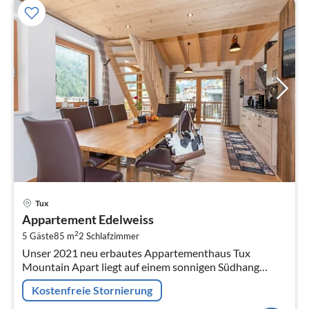
Pre
Tux
ab
Appartement Edelweiss
1
2
5 Gäste
85 m
2
Schlafzimmer
pr
Unser 2021 neu erbautes Appartementhaus Tux
Na
Mountain Apart liegt auf einem sonnigen Südhang
zwischen Lanersbach und Hintertux im Ortsgebiet von
Kostenfreie Stornierung
Juns auf ca. 1350m Seehöhe.