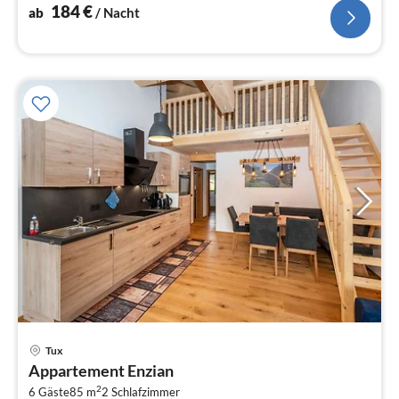
184
€
ab
/ Nacht
Pre
Tux
ab
Appartement Enzian
1
2
6 Gäste
85 m
2
Schlafzimmer
pr