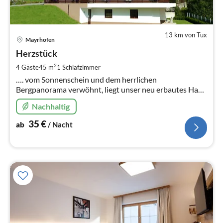
13 km von Tux
Pre
Mayrhofen
ab
3
Herzstück
pr
2
4 Gäste
45 m
1
Schlafzimmer
Na
…. vom Sonnenschein und dem herrlichen
Bergpanorama verwöhnt, liegt unser neu erbautes Haus
in ruhiger, traumhafter Lage .
Nachhaltig
35
€
ab
/ Nacht