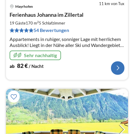
11 km von Tux
Mayrhofen
Pre
Ferienhaus Johanna im Zillertal
ab
8
2
19 Gäste
170 m
5
Schlafzimmer
pr
54 Bewertungen
Na
Appartements in ruhiger, sonniger Lage mit herrlichem
Ausblick! Liegt in der Nähe aller Ski und Wandergebiete
des Zillertales. NEUE MÖSLBAHN - 5 Fahrminuten von
Sehr nachhaltig
unserem Haus!
82
€
ab
/ Nacht