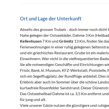
Ort und Lage der Unterkunft
Abseits des grossen Trubels - doch immer noch dicht b
Nahe gelegen der Ostseebäder, Dahme 3 Km (Heilbad
Kellenhusen
7 Km und
Grömitz
13 Km, finden Sie da
Ferienwohnungen in einer ruhig gelegenen Seitenstraß
und ein griechisches Restaurant. Grube ist ein malerisc
Einwohnern. Wer nicht in die vielfrequentierten Badeo
Sie alle notwendigen Geschäfte und Einrichtungen wie
Frisör, Bank, kl. Museum, KFZ-Werkstatt, Poststelle,
sich ein Segelflugplatz, der Rundflüge anbietet. Dies
Erlebnis aber auch im Sommer über die schöne Landsch
kurtaxfreie Rosenfelder Sandstrand. Dieser Dünenstran
Das Ostseeheilbad Dahme ist ca. 3,5 Km entfernt und
für jung und alt.
Viele unserer Gäste nutzen die günstigere und ruhige