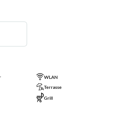
r
WLAN
Terrasse
Grill