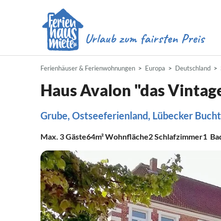
Ferienhäuser & Ferienwohnungen
Europa
Deutschland
Haus Avalon "das Vintage
Grube, Ostseeferienland, Lübecker Bucht
Max.
3
Gäste
64m²
Wohnfläche
2
Schlafzimmer
1
Ba