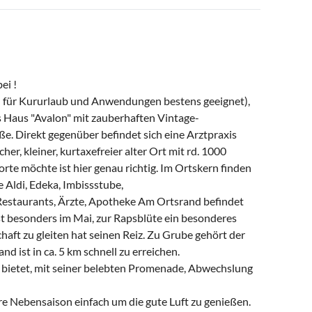
ei !
 für Kururlaub und Anwendungen bestens geeignet),
s Haus "Avalon" mit zauberhaften Vintage-
e. Direkt gegenüber befindet sich eine Arztpraxis
her, kleiner, kurtaxefreier alter Ort mit rd. 1000
rte möchte ist hier genau richtig. Im Ortskern finden
 Aldi, Edeka, Imbissstube,
 Restaurants, Ärzte, Apotheke Am Ortsrand befindet
 ist besonders im Mai, zur Rapsblüte ein besonderes
aft zu gleiten hat seinen Reiz. Zu Grube gehört der
d ist in ca. 5 km schnell zu erreichen.
 bietet, mit seiner belebten Promenade, Abwechslung
re Nebensaison einfach um die gute Luft zu genießen.