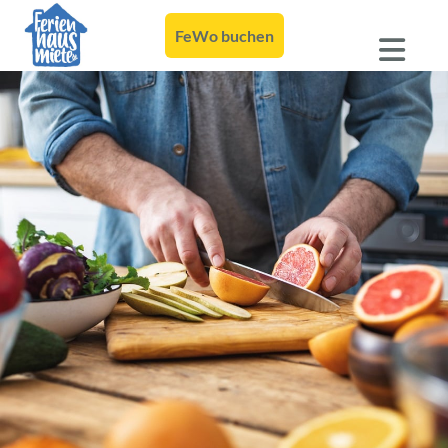
FeWo buchen