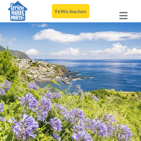
FeWo buchen