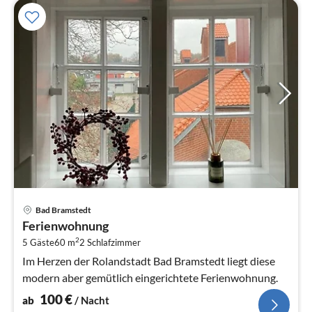
Pre
Bad Bramstedt
ab
Ferienwohnung
1
2
5 Gäste
60 m
2
Schlafzimmer
pr
Na
Im Herzen der Rolandstadt Bad Bramstedt liegt diese
modern aber gemütlich eingerichtete Ferienwohnung.
100
€
ab
/ Nacht