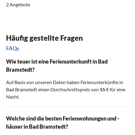
2 Angebote
Wälder von Schleswig-Holstein im Mittelpunkt. Im 30
Küche ganz nach Ihren persönlichen Wünschen zu
Kilometer entfernten Bad Segeberg warten die berühmten
günstigem Preis buchen und die Umgebung erkunden!
Karl-May-Festspiele und das Erlebniszentrum Noctalis.
Hier erfahren Sie alles Wissenswerte über das Leben der
Fledermäuse. Planen Sie auch einen Tagesausflug ans Meer
Häufig gestellte Fragen
und genießen Sie mit Ihren Liebsten als Gäste der Region
FAQs
die erholsame Meeresluft. Besuchen Sie auch den unweit
entfernten Ort Büsum.
Wie teuer ist eine Ferienunterkunft in Bad
Bramstedt?
Auf Basis von unseren Daten haben Ferienunterkünfte in
Bad Bramstedt einen Durchschnittspreis von
55
€ für eine
Nacht.
Welche sind die besten Ferienwohnungen und -
häuser in Bad Bramstedt?