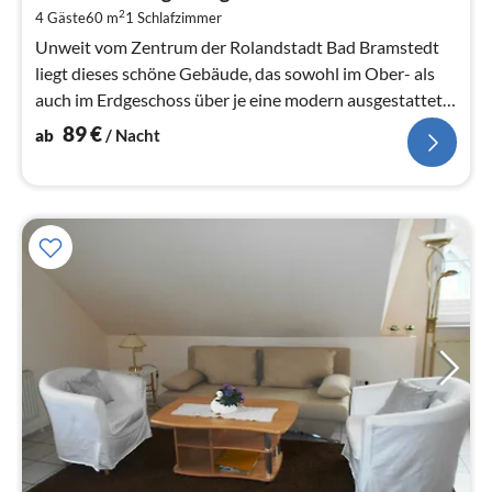
8
2
4 Gäste
60 m
1
Schlafzimmer
pr
Na
Unweit vom Zentrum der Rolandstadt Bad Bramstedt
liegt dieses schöne Gebäude, das sowohl im Ober- als
auch im Erdgeschoss über je eine modern ausgestattete
Ferienwohnung verfügt.
89
€
ab
/ Nacht