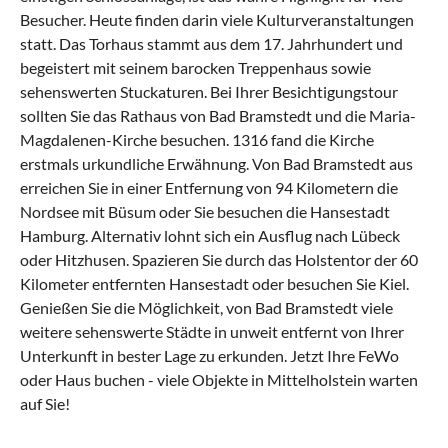
Besucher. Heute finden darin viele Kulturveranstaltungen
statt. Das Torhaus stammt aus dem 17. Jahrhundert und
begeistert mit seinem barocken Treppenhaus sowie
sehenswerten Stuckaturen. Bei Ihrer Besichtigungstour
sollten Sie das Rathaus von Bad Bramstedt und die Maria-
Magdalenen-Kirche besuchen. 1316 fand die Kirche
erstmals urkundliche Erwähnung. Von Bad Bramstedt aus
erreichen Sie in einer Entfernung von 94 Kilometern die
Nordsee mit
Büsum
oder Sie besuchen die Hansestadt
Hamburg. Alternativ lohnt sich ein Ausflug nach Lübeck
oder Hitzhusen. Spazieren Sie durch das Holstentor der 60
Kilometer entfernten Hansestadt oder besuchen Sie
Kiel
.
Genießen Sie die Möglichkeit, von Bad Bramstedt viele
weitere sehenswerte Städte in unweit entfernt von Ihrer
Unterkunft in bester Lage zu erkunden. Jetzt Ihre FeWo
oder Haus buchen - viele Objekte in Mittelholstein warten
auf Sie!
Was kann man in Bad Bramstedt mit
Was hat die regionale Küche von Bad
Was sind beliebte Anreisewege nach Bad