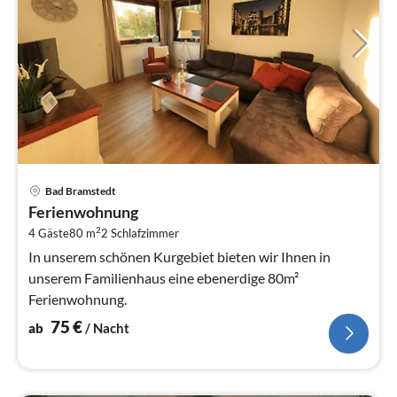
Pre
Bad Bramstedt
ab
Ferienwohnung
7
2
4 Gäste
80 m
2
Schlafzimmer
pr
Na
In unserem schönen Kurgebiet bieten wir Ihnen in
unserem Familienhaus eine ebenerdige 80m²
Ferienwohnung.
75
€
ab
/ Nacht