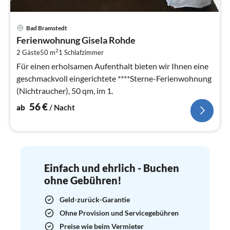
Pre
Bad Bramstedt
ab
Ferienwohnung Gisela Rohde
5
2
2 Gäste
50 m
1
Schlafzimmer
pr
Na
Für einen erholsamen Aufenthalt bieten wir Ihnen eine
geschmackvoll eingerichtete ****Sterne-Ferienwohnung
(Nichtraucher), 50 qm, im 1.
56
€
ab
/ Nacht
Einfach und ehrlich - Buchen
ohne Gebühren!
Geld-zurück-Garantie
Ohne Provision und Servicegebühren
Preise wie beim Vermieter