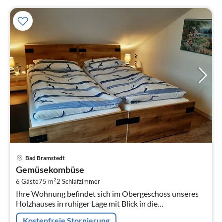
Pre
Bad Bramstedt
ab
Gemüsekombüse
5
2
6 Gäste
75 m
2
Schlafzimmer
pr
Ihre Wohnung befindet sich im Obergeschoss unseres
Na
Holzhauses in ruhiger Lage mit Blick in die
nordfriesische Landschaft.
Kostenfreie Stornierung