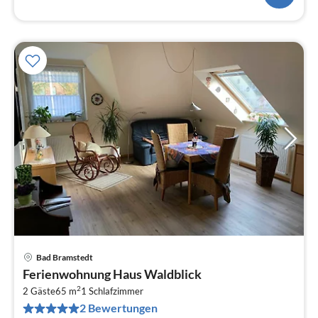
Bad Bramstedt
Pre
Ferienwohnung Haus Waldblick
ab
2
7
2 Gäste
65 m
1
Schlafzimmer
2 Bewertungen
pr