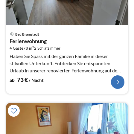
Pre
Bad Bramstedt
ab
Ferienwohnung
7
2
4 Gäste
78 m
2
Schlafzimmer
pr
Na
Haben Sie Spass mit der ganzen Familie in dieser
stilvollen Unterkunft. Entdecken Sie entspannten
Urlaub in unserer renovierten Ferienwohnung auf dem
Lande.
73
€
ab
/ Nacht