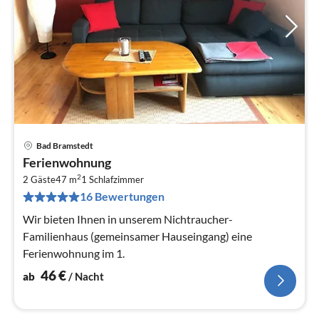
Bad Bramstedt
Pre
Ferienwohnung
ab
2
4
2 Gäste
47 m
1
Schlafzimmer
16 Bewertungen
pr
Na
Wir bieten Ihnen in unserem Nichtraucher-
Familienhaus (gemeinsamer Hauseingang) eine
Ferienwohnung im 1.
46
€
ab
/ Nacht