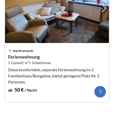
Pre
Bad Bramstedt
ab
Ferienwohnung
5
2
2 Gäste
42 m
1
Schlafzimmer
pr
Na
Diese komfortable, separate Ferienwohnung im 2
Familienhaus/Bungalow, bietet genügend Platz für 2
Personen.
50
€
ab
/ Nacht