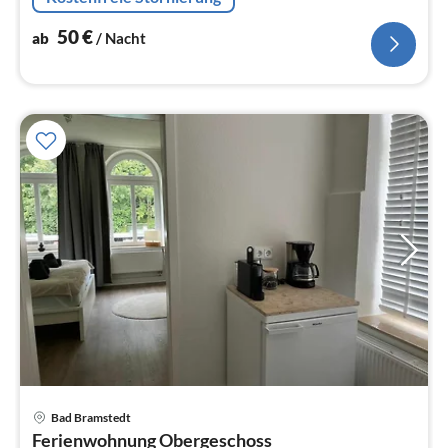
50
€
ab
/ Nacht
Pre
Bad Bramstedt
ab
Ferienwohnung Obergeschoss