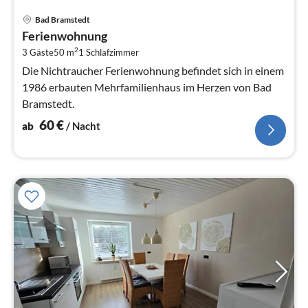
Pre
Bad Bramstedt
ab
Ferienwohnung
6
2
3 Gäste
50 m
1
Schlafzimmer
pr
Na
Die Nichtraucher Ferienwohnung befindet sich in einem
1986 erbauten Mehrfamilienhaus im Herzen von Bad
Bramstedt.
60
€
ab
/ Nacht