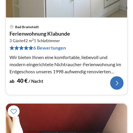
Bad Bramstedt
Pre
Ferienwohnung Klabunde
ab
2
4
3 Gäste
42 m
1
Schlafzimmer
6 Bewertungen
pr
Na
Wir bieten Ihnen eine komfortable, liebevoll und
modern eingerichtete Nichtraucher-Ferienwohnung im
Erdgeschoss unseres 1998 aufwendig renovierten
Mehrfamilien-Hauses.
40
€
ab
/ Nacht