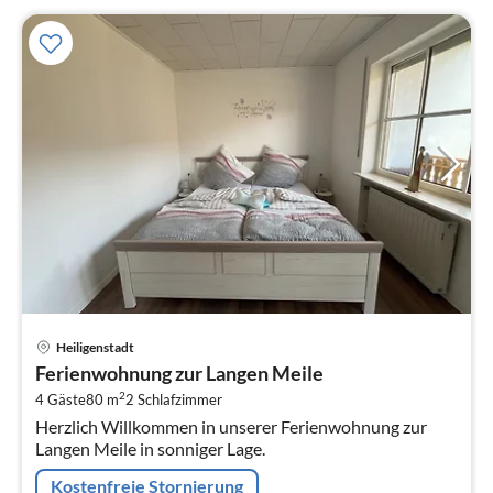
Pre
Heiligenstadt
ab
Ferienwohnung zur Langen Meile
7
2
4 Gäste
80 m
2
Schlafzimmer
pr
Herzlich Willkommen in unserer Ferienwohnung zur
Na
Langen Meile in sonniger Lage.
Kostenfreie Stornierung