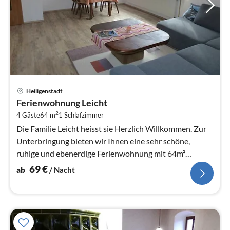
Pre
Heiligenstadt
ab
Ferienwohnung Leicht
6
2
4 Gäste
64 m
1
Schlafzimmer
pr
Na
Die Familie Leicht heisst sie Herzlich Willkommen. Zur
Unterbringung bieten wir Ihnen eine sehr schöne,
ruhige und ebenerdige Ferienwohnung mit 64m²
Wohnfläche und Platz für 2-...
69
€
ab
/ Nacht