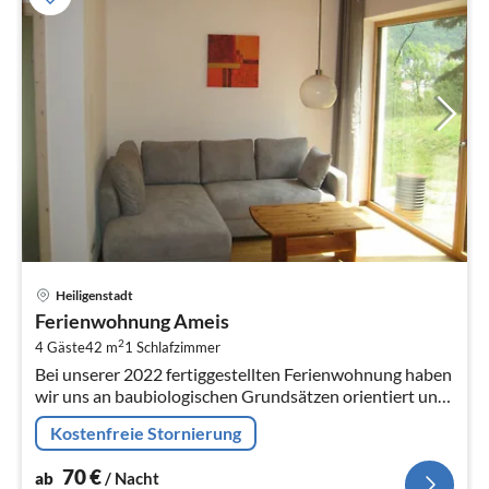
Pre
Heiligenstadt
ab
Ferienwohnung Ameis
7
2
4 Gäste
42 m
1
Schlafzimmer
pr
Bei unserer 2022 fertiggestellten Ferienwohnung haben
Na
wir uns an baubiologischen Grundsätzen orientiert und
überwiegend biologische Materialien verwendet.
Kostenfreie Stornierung
70
€
ab
/ Nacht