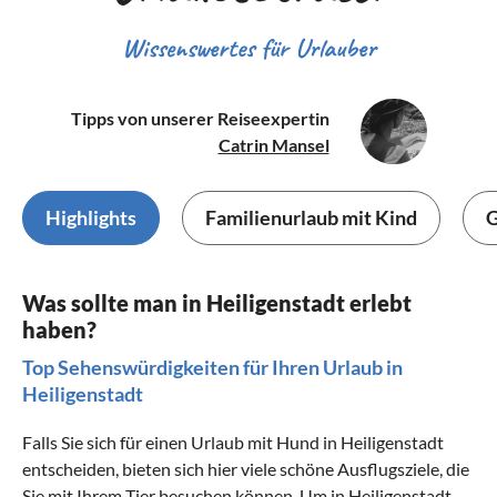
Wissenswertes für Urlauber
Tipps von unserer Reiseexpertin
Catrin Mansel
Highlights
Familienurlaub mit Kind
G
Was sollte man in Heiligenstadt erlebt
haben?
Top Sehenswürdigkeiten für Ihren Urlaub in
Heiligenstadt
Falls Sie sich für einen Urlaub mit Hund in Heiligenstadt
entscheiden, bieten sich hier viele schöne Ausflugsziele, die
Sie mit Ihrem Tier besuchen können. Um in Heiligenstadt