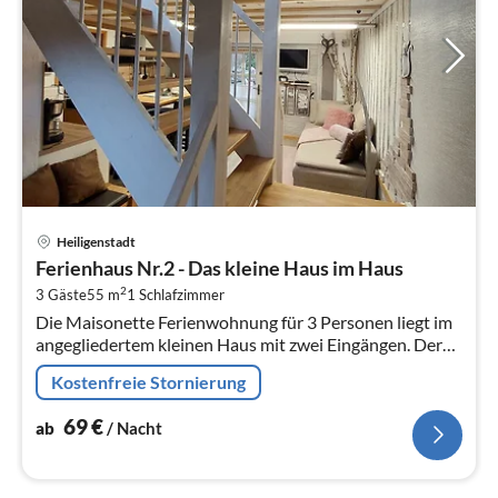
Pre
Heiligenstadt
ab
Ferienhaus Nr.2 - Das kleine Haus im Haus
6
2
3 Gäste
55 m
1
Schlafzimmer
pr
Die Maisonette Ferienwohnung für 3 Personen liegt im
Na
angegliedertem kleinen Haus mit zwei Eingängen. Der
rückwärtige Eingang ist bequem vom abgeschlossenen
Kostenfreie Stornierung
Hofparkplatz zugänglich.
69
€
ab
/ Nacht