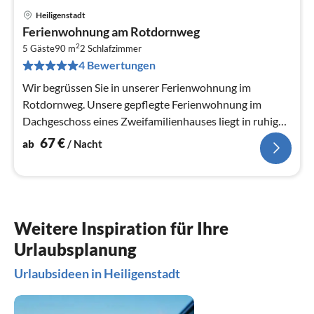
Heiligenstadt
Pre
Ferienwohnung am Rotdornweg
ab
2
6
5 Gäste
90 m
2
Schlafzimmer
4 Bewertungen
pr
Na
Wir begrüssen Sie in unserer Ferienwohnung im
Rotdornweg. Unsere gepflegte Ferienwohnung im
Dachgeschoss eines Zweifamilienhauses liegt in ruhiger
Gegend.
67
€
ab
/ Nacht
Weitere Inspiration für Ihre
Urlaubsplanung
Urlaubsideen in Heiligenstadt