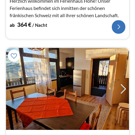
Na
Herzlich willkommen im Ferienhaus Hohe! Unser
Ferienhaus befindet sich inmitten der schönen
fränkischen Schweiz mit all ihrer schönen Landschaft.
364
€
ab
/ Nacht