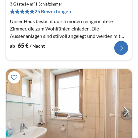
ab
2
6
3 Gäste
14 m
1
Schlafzimmer
25 Bewertungen
pr
Na
Unser Haus besticht durch modern eingerichtete
Zimmer, die zum Wohlfühlen einladen. Die
Aussenanlagen sind stilvoll angelegt und werden mit
grosser Sorgfalt gepflegt.
65
€
ab
/ Nacht