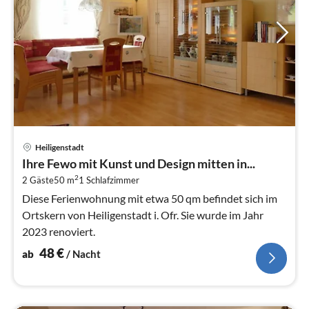
Pre
Heiligenstadt
ab
Ihre Fewo mit Kunst und Design mitten in...
4
2
2 Gäste
50 m
1
Schlafzimmer
pr
Na
Diese Ferienwohnung mit etwa 50 qm befindet sich im
Ortskern von Heiligenstadt i. Ofr. Sie wurde im Jahr
2023 renoviert.
48
€
ab
/ Nacht