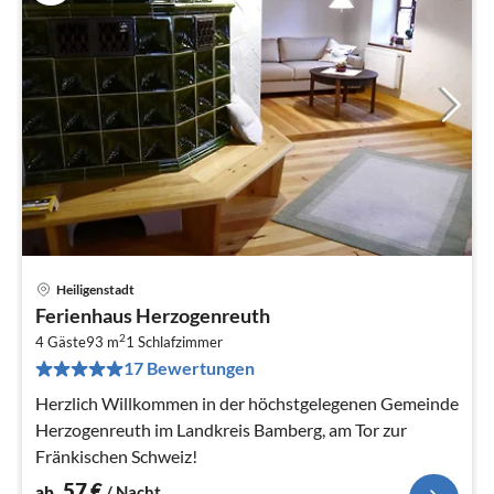
Heiligenstadt
Pre
Ferienhaus Herzogenreuth
ab
2
5
4 Gäste
93 m
1
Schlafzimmer
17 Bewertungen
pr
Na
Herzlich Willkommen in der höchstgelegenen Gemeinde
Herzogenreuth im Landkreis Bamberg, am Tor zur
Fränkischen Schweiz!
57
€
ab
/ Nacht