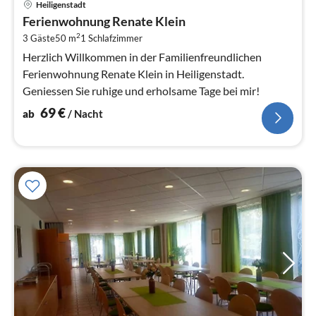
Heiligenstadt
ab
Ferienwohnung Renate Klein
6
2
3 Gäste
50 m
1
Schlafzimmer
pr
Na
Herzlich Willkommen in der Familienfreundlichen
Ferienwohnung Renate Klein in Heiligenstadt.
Geniessen Sie ruhige und erholsame Tage bei mir!
69
€
ab
/ Nacht