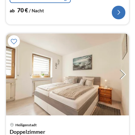
70
€
ab
/ Nacht
Heiligenstadt
Pre
Doppelzimmer