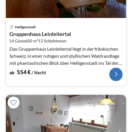
Pre
Heiligenstadt
ab
Gruppenhaus Leinleitertal
5
2
54 Gäste
600 m
12
Schlafzimmer
pr
Na
Das Gruppenhaus Leinleitertal liegt in der fränkischen
Schweiz, in einer ruhigen und idyllischen Waldrandlage
mit phantastischen Blick über Heiligenstadt ins Tal der
Leinleiter.
554
€
ab
/ Nacht