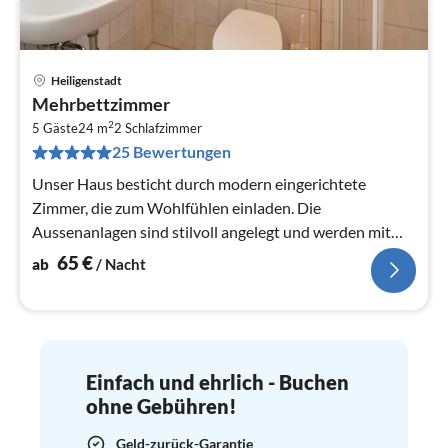
Heiligenstadt
Pre
Mehrbettzimmer
ab
2
6
5 Gäste
24 m
2
Schlafzimmer
25 Bewertungen
pr
Na
Unser Haus besticht durch modern eingerichtete
Zimmer, die zum Wohlfühlen einladen. Die
Aussenanlagen sind stilvoll angelegt und werden mit
grosser Sorgfalt gepflegt.
65
€
ab
/ Nacht
Einfach und ehrlich - Buchen
ohne Gebühren!
Geld-zurück-Garantie