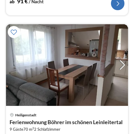
91
€
ab
/ Nacht
Pre
Heiligenstadt
ab
Ferienwohnung Böhrer im schönen Leinleitertal
5
2
9 Gäste
70 m
2
Schlafzimmer
pr