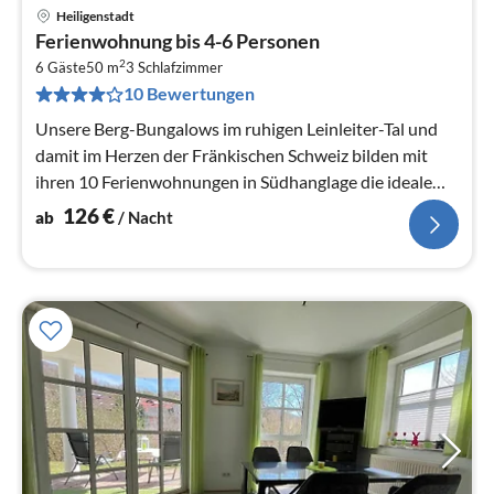
Heiligenstadt
Pre
Ferienwohnung bis 4-6 Personen
ab
2
1
6 Gäste
50 m
3
Schlafzimmer
10 Bewertungen
pr
Na
Unsere Berg-Bungalows im ruhigen Leinleiter-Tal und
damit im Herzen der Fränkischen Schweiz bilden mit
ihren 10 Ferienwohnungen in Südhanglage die ideale
Ausgangsbasis für einen...
126
€
ab
/ Nacht