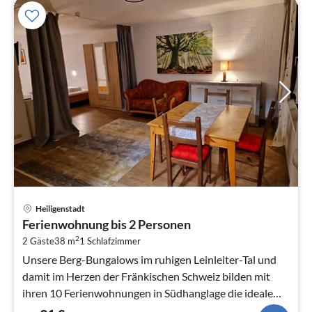
Pre
Heiligenstadt
ab
Ferienwohnung bis 2 Personen
9
2
2 Gäste
38 m
1
Schlafzimmer
pr
Na
Unsere Berg-Bungalows im ruhigen Leinleiter-Tal und
damit im Herzen der Fränkischen Schweiz bilden mit
ihren 10 Ferienwohnungen in Südhanglage die ideale
Ausgangsbasis für einen...