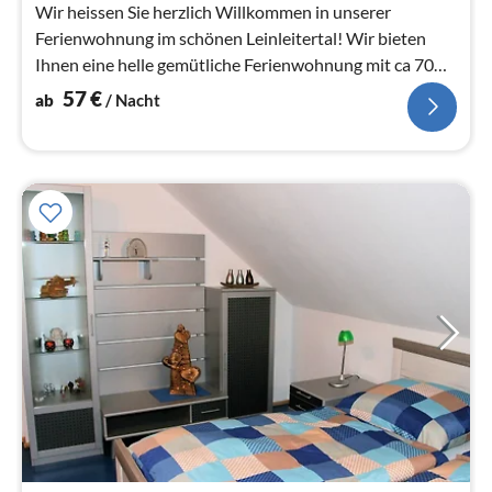
Na
Wir heissen Sie herzlich Willkommen in unserer
Ferienwohnung im schönen Leinleitertal! Wir bieten
Ihnen eine helle gemütliche Ferienwohnung mit ca 70
qm Wohnfläche im Dachg...
57
€
ab
/ Nacht