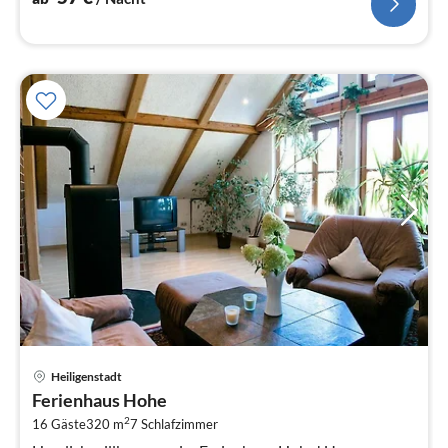
Pre
Heiligenstadt
ab
Ferienhaus Hohe
3
2
16 Gäste
320 m
7
Schlafzimmer
pr