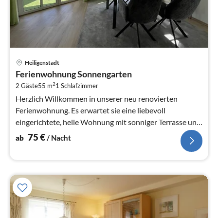
Pre
Heiligenstadt
ab
Ferienwohnung Sonnengarten
7
2
2 Gäste
55 m
1
Schlafzimmer
pr
Na
Herzlich Willkommen in unserer neu renovierten
Ferienwohnung. Es erwartet sie eine liebevoll
eingerichtete, helle Wohnung mit sonniger Terrasse und
Garten.
75
€
ab
/ Nacht