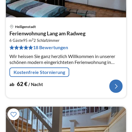
Heiligenstadt
Pre
Ferienwohnung Lang am Radweg
ab
2
6
6 Gäste
95 m
2
Schlafzimmer
18 Bewertungen
pr
Na
Wir heissen Sie ganz herzlich Willkommen in unserer
schönen modern eingerichteten Ferienwohnung in
Traindorf, ein Ortsteil der Marktgemeinde
Kostenfreie Stornierung
Heiligenstadt.
62
€
ab
/ Nacht