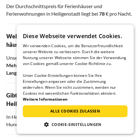
Der Durchschnittspreis für Ferienhäuser und
Ferienwohnungen in Heiligenstadt liegt bei
78
€ pro Nacht.
Diese Webseite verwendet Cookies.
Welche sind die besten Ferienwohnungen und -
häuser in Heiligenstadt?
Wir verwenden Cookies, um die Benutzerfreundlichkeit
unserer Website zu verbessern. Durch die weitere
Unsere Gäste haben die Ferienunterkünfte
Nutzung unserer Webseite stimmen Sie der Verwendung
von Cookies gemäß unserer Cookie-Richtlinie zu.
Mehrbettzimmer
,
Doppelzimmer
und
Ferienwohnung
Lang am Radweg
in Heiligenstadt am besten bewertet.
Unter Cookie-Einstellungen können Sie Ihre
Einstellungen anpassen oder die Zustimmung
widerrufen. Wenn Sie nicht zustimmen, werden nur
Cookies mit wesentlichen Funktionalitäten aktiviert.
Gibt es hundefreundliche Ferienwohnungen in
Weitere Informationen
Heiligenstadt?
ALLE COOKIES ZULASSEN
In Heiligenstadt gibt es
6
Ferienunterkünfte, in denen
Hunde erlaubt sind.
COOKIE-EINSTELLUNGEN