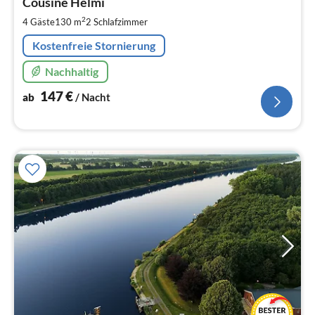
1
Cousine Helmi
pr
2
4 Gäste
130 m
2
Schlafzimmer
Na
Kostenfreie Stornierung
Nachhaltig
147
€
ab
/ Nacht