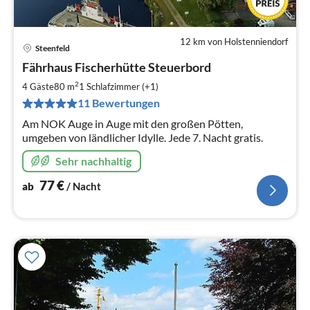
12 km von Holstenniendorf
Steenfeld
Pre
Fährhaus Fischerhütte Steuerbord
ab
7
2
4 Gäste
80 m
1
Schlafzimmer (+1)
pr
11 Bewertungen
Na
Am NOK Auge in Auge mit den großen Pötten,
umgeben von ländlicher Idylle. Jede 7. Nacht gratis.
Sehr nachhaltig
77
€
ab
/ Nacht