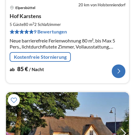
20 km von Holstenniendorf
Elpersbüttel
Pre
Hof Karstens
ab
8
2
5 Gäste
80 m
2
Schlafzimmer
pr
9 Bewertungen
Na
Neue barrierefreie Ferienwohnung 80 m², bis Max 5
Pers., lichtdurchflutete Zimmer, Vollausstattung,
Nichtraucher, Hund nach Absprache, Glasfaser WLAN
Kostenfreie Stornierung
kostenlos,
85
€
ab
/ Nacht