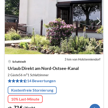
3 km von Holstenniendorf
Schafstedt
Pre
Urlaub Direkt am Nord-Ostsee-Kanal
ab
7
2
2 Gäste
56 m
1
Schlafzimmer
pr
14 Bewertungen
Na
Kostenfreie Stornierung
10% Last-Minute
72
€
ab
/ Nacht