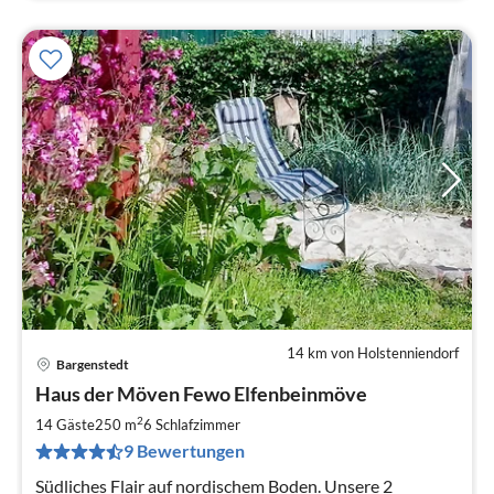
14 km von Holstenniendorf
Bargenstedt
Pre
Haus der Möven Fewo Elfenbeinmöve
ab
1
2
14 Gäste
250 m
6
Schlafzimmer
pr
9 Bewertungen
Na
Südliches Flair auf nordischem Boden. Unsere 2