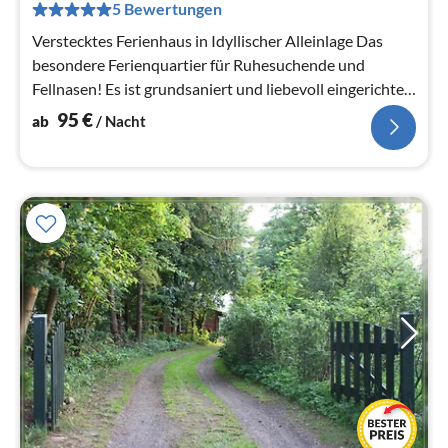
pr
5 Bewertungen
Na
Verstecktes Ferienhaus in Idyllischer Alleinlage Das
besondere Ferienquartier für Ruhesuchende und
Fellnasen! Es ist grundsaniert und liebevoll eingerichtet
2500qm eingez.Grundstück
95
€
ab
/ Nacht