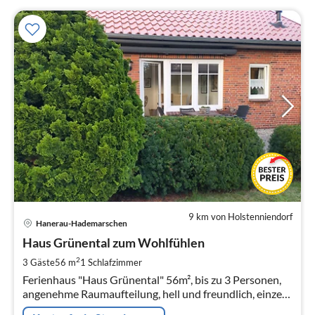
9 km von Holstenniendorf
Pre
Hanerau-Hademarschen
ab
9
Haus Grünental zum Wohlfühlen
pr
2
3 Gäste
56 m
1
Schlafzimmer
Na
Ferienhaus "Haus Grünental" 56m², bis zu 3 Personen,
angenehme Raumaufteilung, hell und freundlich, einzeln
gelegen, 200 m zum NOK Kanal, Blick auf Felder und