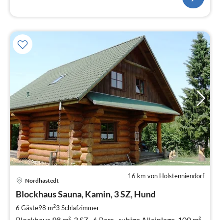
16 km von Holstenniendorf
Pre
Nordhastedt
ab
1
Blockhaus Sauna, Kamin, 3 SZ, Hund
pr
2
6 Gäste
98 m
3
Schlafzimmer
Na
Blockhaus 98 m², 3 SZ., 6 Pers., ruhige Alleinlage. 100 m²,