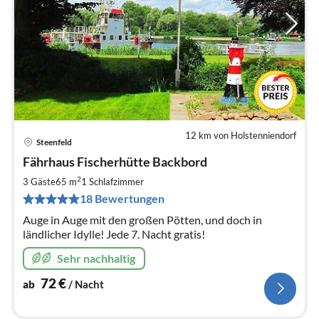
12 km von Holstenniendorf
Steenfeld
Pre
Fährhaus Fischerhütte Backbord
ab
7
2
3 Gäste
65 m
1
Schlafzimmer
pr
18 Bewertungen
Na
Auge in Auge mit den großen Pötten, und doch in
ländlicher Idylle! Jede 7. Nacht gratis!
Sehr nachhaltig
72
€
ab
/ Nacht