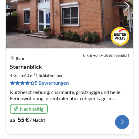
8 km von Holstenniendorf
Burg
Pre
Sternenblick
ab
5
2
4 Gäste
60 m
1
Schlafzimmer
pr
5 Bewertungen
Na
Kurzbeschreibung: charmante, großzügige und helle
Ferienwohnung in zentraler aber ruhiger Lage im
schönen Burg Dithmarschen.
Nachhaltig
55
€
ab
/ Nacht