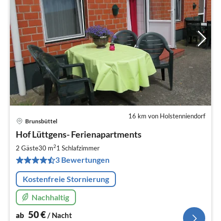
16 km von Holstenniendorf
Brunsbüttel
Pre
Hof Lüttgens- Ferienapartments
ab
5
2
2 Gäste
30 m
1
Schlafzimmer
pr
3 Bewertungen
Na
Kostenfreie Stornierung
Nachhaltig
50
€
ab
/ Nacht