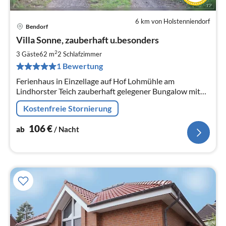
6 km von Holstenniendorf
Bendorf
Pre
Villa Sonne, zauberhaft u.besonders
ab
1
2
3 Gäste
62 m
2
Schlafzimmer
pr
1 Bewertung
Na
Ferienhaus in Einzellage auf Hof Lohmühle am
Lindhorster Teich zauberhaft gelegener Bungalow mit
Kaminofen und eigener Zufahrt Für Hunde ein
Kostenfreie Stornierung
Badetraum im Natursee
106
€
ab
/ Nacht