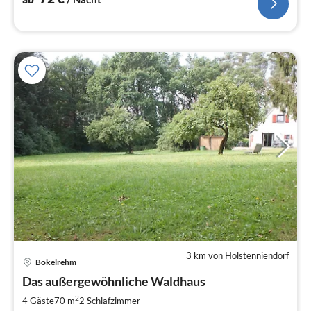
3 km von Holstenniendorf
Bokelrehm
Pre
Das außergewöhnliche Waldhaus
ab
9
2
4 Gäste
70 m
2
Schlafzimmer