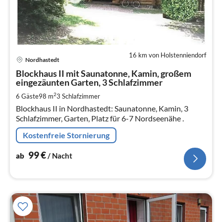
16 km von Holstenniendorf
Pre
Nordhastedt
ab
1
Blockhaus II mit Saunatonne, Kamin, großem
eingezäunten Garten, 3 Schlafzimmer
pr
Na
2
6 Gäste
98 m
3
Schlafzimmer
Blockhaus II in Nordhastedt: Saunatonne, Kamin, 3
Schlafzimmer, Garten, Platz für 6-7 Nordseenähe .
Kostenfreie Stornierung
99
€
ab
/ Nacht