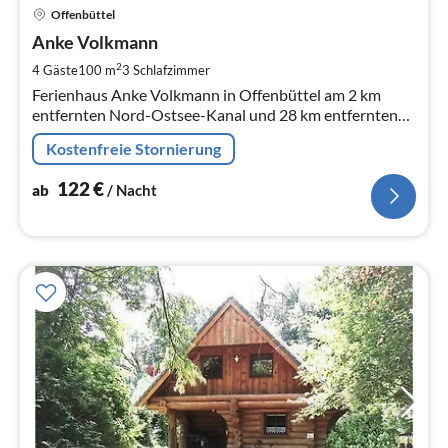
Offenbüttel
ab
1
Anke Volkmann
pr
2
4 Gäste
100 m
3
Schlafzimmer
Na
Ferienhaus Anke Volkmann in Offenbüttel am 2 km
entfernten Nord-Ostsee-Kanal und 28 km entfernten
Nordsee, 100m² Wohnfläche, Platz für 4 Personen. Mit
Kostenfreie Stornierung
Wintergarten, Sauna und Ofen
122
€
ab
/ Nacht