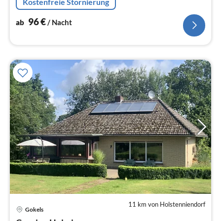
Kostenfreie Stornierung
Natur in der 1.Saison
96
€
ab
/ Nacht
11 km von Holstenniendorf
Pre
Gokels
ab