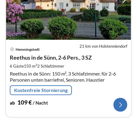
21 km von Holstenniendorf
Pre
Hemmingstedt
ab
1
Reethus in de Sünn, 2-6 Pers., 3 SZ
pr
2
6 Gäste
150 m
2
Schlafzimmer
Na
Reethus in de Sünn: 150 m², 3 Schlafzimmer. für 2-6
Personen unten barriefrei, Senioren. Haustier
Kostenfreie Stornierung
109
€
ab
/ Nacht