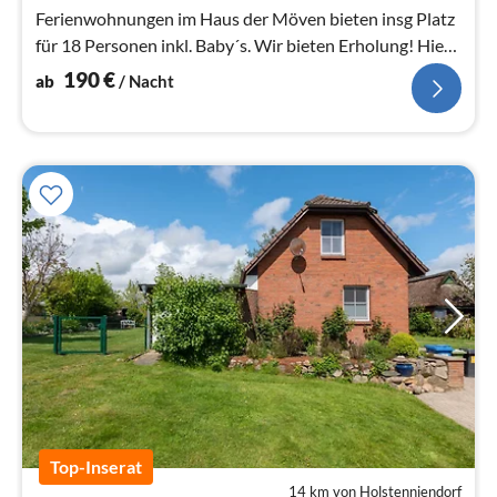
Ferienwohnungen im Haus der Möven bieten insg Platz
für 18 Personen inkl. Baby´s. Wir bieten Erholung! Hier
die Fewo Elfenbeinmöve.
190
€
ab
/ Nacht
Top-Inserat
14 km von Holstenniendorf
Pre