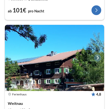
101€
ab
pro Nacht
4,8
Ferienhaus
Weitnau