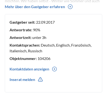
möchten. Wir haben selbst - Winter wie Sommer und auch
noch zwischendurch - alle nur denkbaren Urlaube und
Mehr über den Gastgeber erfahren
Ferienzeiten hier schon verbracht und immer sehr genießen
können! Dies wünschen wir nun auch Ihnen! Viele Grüße,
Gastgeber seit:
22.09.2017
Familie Trautmann
Antwortrate:
90%
Antwortzeit:
unter 3h
Kontaktsprachen:
Deutsch, Englisch, Französisch,
Italienisch, Russisch
Objektnummer:
104206
Kontaktdaten anzeigen
0049(0) 7111206670
Inserat melden