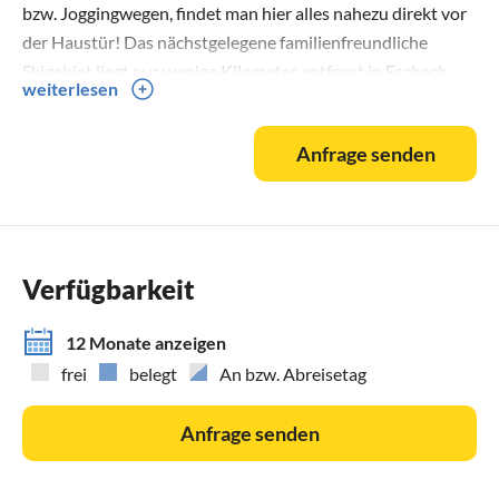
bzw. Joggingwegen, findet man hier alles nahezu direkt vor
der Haustür! Das nächstgelegene familienfreundliche
Skigebiet liegt nur wenige Kilometer entfernt in Eschach
weiterlesen
(ebenfalls Marktgemeinde Buchenberg) mit einfachen,
kindgerechten Abfahrten, einer Skischule und einem
Anfrage senden
Wintersportverleih. Die nächsten Langlaufloipen führen
direkt durch Ahegg. Ein kleiner, idyllischer Badesee – der
Herrenwieser-Weiher – liegt nur 10 Gehminuten entfernt,
einfache Wanderungen in die typische voralpine allgäuer
Umgebung können direkt am Haus starten.
Verfügbarkeit
12 Monate anzeigen
frei
belegt
An bzw. Abreisetag
Anfrage senden