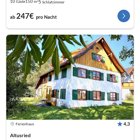
2
5
10
150
Gäste
m
Schlafzimmer
247€
ab
pro Nacht
4,3
Ferienhaus
Altusried