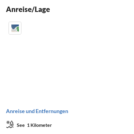
Anreise/Lage
Kamin
Anreise und Entfernungen
See
1 Kilometer