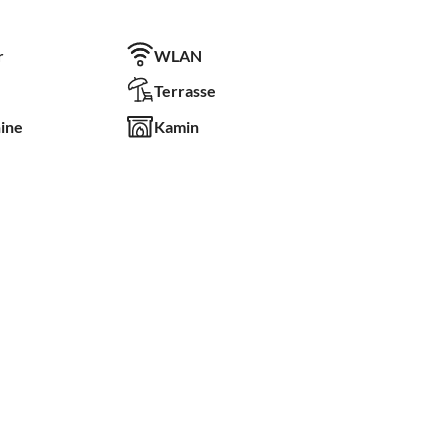
r
WLAN
Terrasse
ine
Kamin