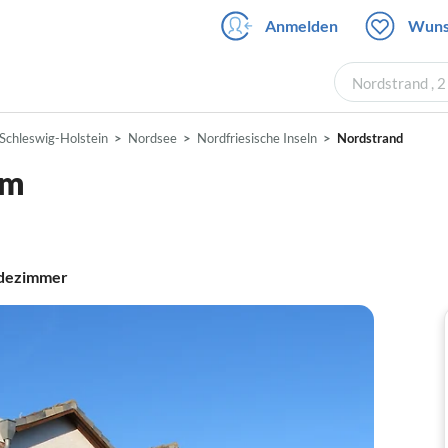
Anmelden
Wuns
Nordstrand , 
Schleswig-Holstein
Nordsee
Nordfriesische Inseln
Nordstrand
rm
dezimmer