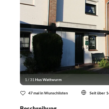
1
/
31
Hus Wattwurm
47 mal in Wunschlisten
Seit über 1
Beschreibung