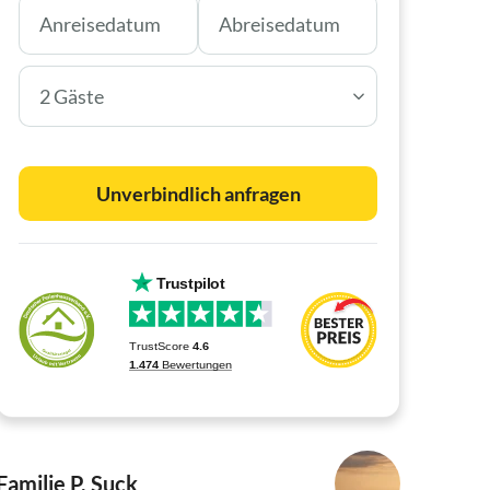
2 Gäste
Unverbindlich anfragen
Familie P. Suck