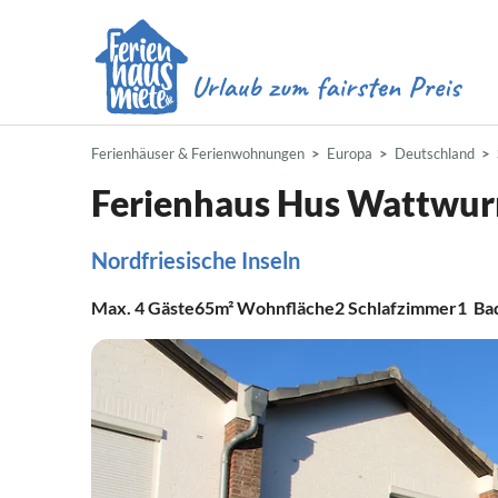
Ferienhäuser & Ferienwohnungen
Europa
Deutschland
Ferienhaus Hus Wattwu
Nordfriesische Inseln
Max.
4
Gäste
65m²
Wohnfläche
2
Schlafzimmer
1
Ba