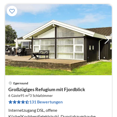
Egernsund
Pre
Großzügiges Refugium mit Fjordblick
ab
2
6
6 Gäste
95 m
3
Schlafzimmer
131 Bewertungen
pr
Na
Internetzugang DSL, offene
Küche(Kochherd(elektrisch), Dunstabzugshaube,