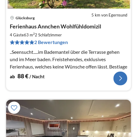
5 km von Egernsund
Glücksburg
Pre
Ferienhaus Annchen Wohlfühldomizil
ab
8
2
4 Gäste
63 m
2
Schlafzimmer
pr
2 Bewertungen
Na
..Seensucht.....im Bademantel über die Terrasse gehen
und im Meer baden. Freistehendes, exklusives
Ferienhaus, welches keine Wünsche offen lässt. Bestlage
88
€
ab
/ Nacht