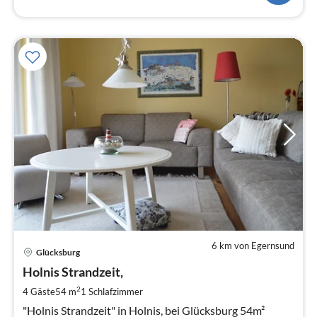
6 km von Egernsund
Pre
Glücksburg
ab
1
Holnis Strandzeit,
pr
2
4 Gäste
54 m
1
Schlafzimmer
Na
"Holnis Strandzeit" in Holnis, bei Glücksburg 54m²