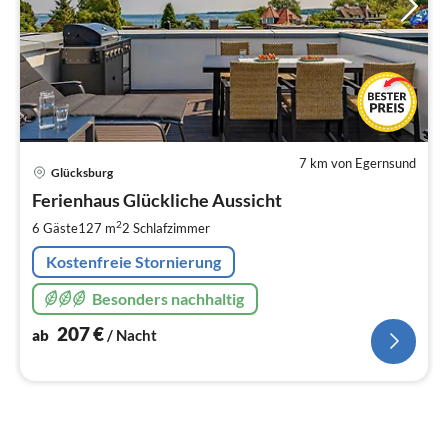
7 km von Egernsund
Pre
Glücksburg
ab
2
Ferienhaus Glückliche Aussicht
pr
2
6 Gäste
127 m
2
Schlafzimmer
Na
Kostenfreie Stornierung
Besonders nachhaltig
207
€
ab
/ Nacht