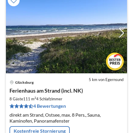
5 km von Egernsund
Glücksburg
Pre
Ferienhaus am Strand (incl. NK)
ab
1
2
8 Gäste
111 m
4
Schlafzimmer
pr
4 Bewertungen
Na
direkt am Strand, Ostsee, max. 8 Pers., Sauna,
Kaminofen, Panoramafenster
Kostenfreie Stornierung