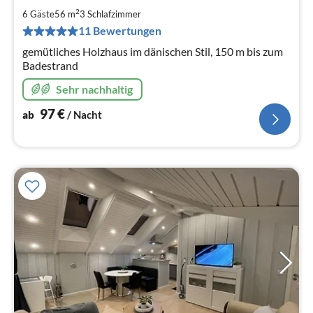
9
2
6 Gäste
56 m
3
Schlafzimmer
pr
11 Bewertungen
Na
gemütliches Holzhaus im dänischen Stil, 150 m bis zum
Badestrand
Sehr nachhaltig
97
€
ab
/ Nacht