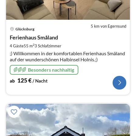
5 km von Egernsund
Pre
Glücksburg
ab
1
Ferienhaus Småland
pr
2
4 Gäste
55 m
3
Schlafzimmer
Na
;) Willkommen in der komfortablen Ferienhaus Smäland
auf der wunderschönen Halbinsel Holnis.;)
Besonders nachhaltig
125
€
ab
/ Nacht