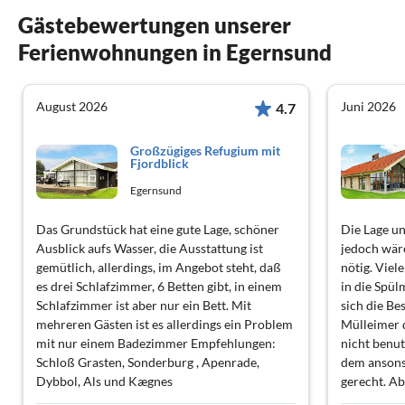
Gästebewertungen unserer
Ferienwohnungen in Egernsund
August 2026
Juni 2026
4.7
Großzügiges Refugium mit
Fjordblick
Egernsund
Das Grundstück hat eine gute Lage, schöner
Die Lage un
Ausblick aufs Wasser, die Ausstattung ist
jedoch wär
gemütlich, allerdings, im Angebot steht, daß
nötig. Viel
es drei Schlafzimmer, 6 Betten gibt, in einem
in die Spül
Schlafzimmer ist aber nur ein Bett. Mit
sich die Be
mehreren Gästen ist es allerdings ein Problem
Mülleimer 
mit nur einem Badezimmer Empfehlungen:
nicht benu
Schloß Grasten, Sonderburg , Apenrade,
dem ansons
Dybbol, Als und Kægnes
gerecht. A
nächstes Ma