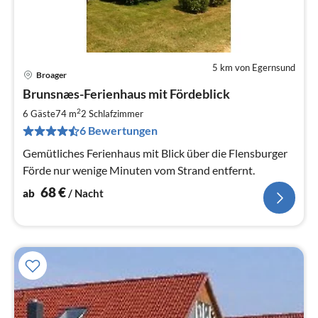
5 km von Egernsund
Broager
Pre
Brunsnæs-Ferienhaus mit Fördeblick
ab
6
2
6 Gäste
74 m
2
Schlafzimmer
pr
6 Bewertungen
Na
Gemütliches Ferienhaus mit Blick über die Flensburger
Förde nur wenige Minuten vom Strand entfernt.
68
€
ab
/ Nacht