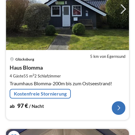
5 km von Egernsund
Pre
Glücksburg
ab
9
Haus Blomma
pr
2
4 Gäste
55 m
2
Schlafzimmer
Na
Traumhaus Blomma-200m bis zum Ostseestrand!
Kostenfreie Stornierung
97
€
ab
/ Nacht