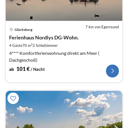
7 km von Egernsund
Pre
Glücksburg
ab
1
Ferienhaus Nordlys DG-Wohn.
pr
2
4 Gäste
70 m
2
Schlafzimmer
Na
4**** Komfortferienwohnung direkt am Meer (
Dachgeschoß)
101
€
ab
/ Nacht