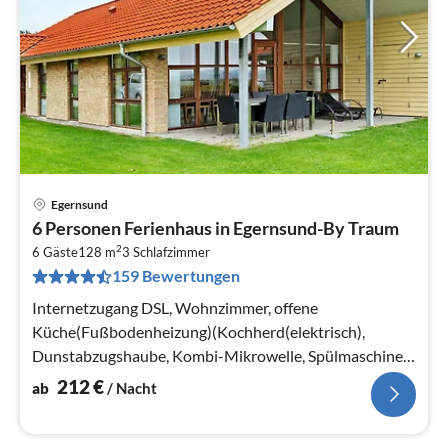
Egernsund
Pre
6 Personen Ferienhaus in Egernsund-By Traum
ab
2
2
6 Gäste
128 m
3
Schlafzimmer
159 Bewertungen
pr
Na
Internetzugang DSL, Wohnzimmer, offene
Küche(Fußbodenheizung)(Kochherd(elektrisch),
Dunstabzugshaube, Kombi-Mikrowelle, Spülmaschine,
Tiefkühlschrank(60-99L)
212
€
ab
/ Nacht