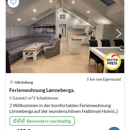
5 km von Egernsund
Pre
Glücksburg
ab
1
Ferienwohnung Lønneberga.
pr
2
5 Gäste
65 m
3
Schlafzimmer
Na
;) Willkommen in der komfortablen Ferienwohnung
Lönneberga auf der wunderschönen Halbinsel Holnis.;)
Besonders nachhaltig