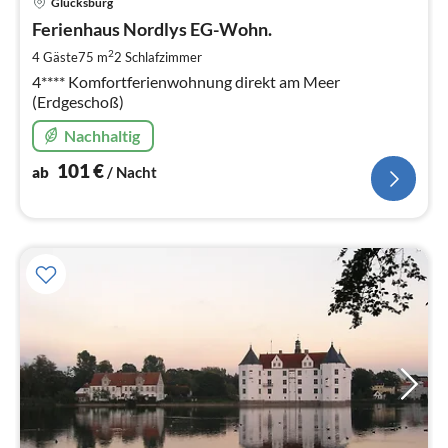
Glücksburg
ab
1
Ferienhaus Nordlys EG-Wohn.
pr
2
4 Gäste
75 m
2
Schlafzimmer
Na
4**** Komfortferienwohnung direkt am Meer
(Erdgeschoß)
Nachhaltig
101
€
ab
/ Nacht