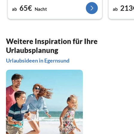
Empfehlunge
65€
213
ab
Nacht
ab
sonderlich 
Sonderburg
einfach Aus
zum Runte
Weitere Inspiration für Ihre
Urlaubsplanung
Urlaubsideen in Egernsund