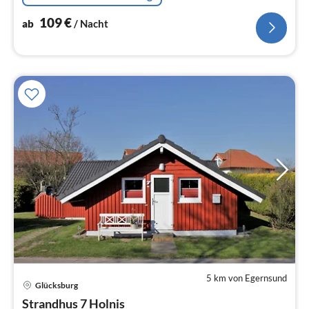
109
€
ab
/ Nacht
5 km von Egernsund
Glücksburg
Pre
Strandhus 7 Holnis
ab