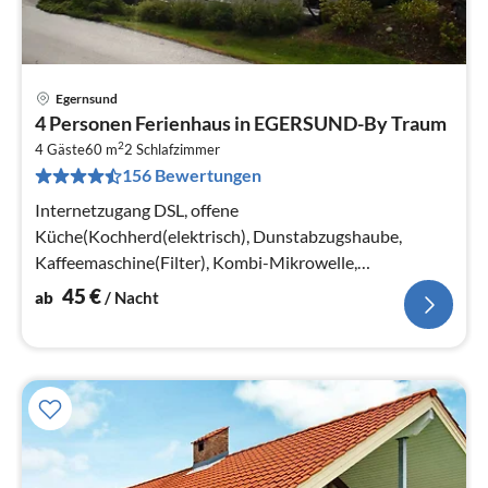
Egernsund
Pre
4 Personen Ferienhaus in EGERSUND-By Traum
ab
2
4
4 Gäste
60 m
2
Schlafzimmer
156 Bewertungen
pr
Na
Internetzugang DSL, offene
Küche(Kochherd(elektrisch), Dunstabzugshaube,
Kaffeemaschine(Filter), Kombi-Mikrowelle,
Spülmaschine, Kühlschrank, Tiefkühlschrank(100-
45
€
ab
/ Nacht
139L))