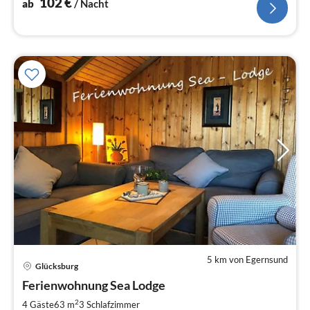
102
€
ab
/ Nacht
5 km von Egernsund
Glücksburg
Pre
Ferienwohnung Sea Lodge
ab
7
2
4 Gäste
63 m
3
Schlafzimmer