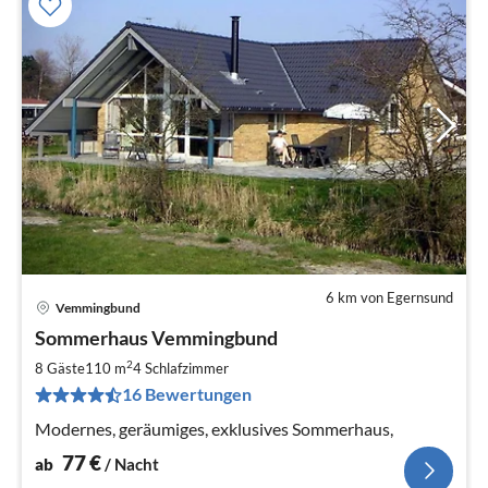
6 km von Egernsund
Vemmingbund
Pre
Sommerhaus Vemmingbund
ab
7
2
8 Gäste
110 m
4
Schlafzimmer
pr
16 Bewertungen
Na
Modernes, geräumiges, exklusives Sommerhaus,
77
€
ab
/ Nacht