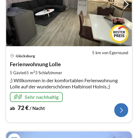
5 km von Egernsund
Pre
Glücksburg
ab
7
Ferienwohnung Lolle
pr
2
5 Gäste
65 m
3
Schlafzimmer
Na
;) Willkommen in der komfortablen Ferienwohnung
Lolle auf der wunderschönen Halbinsel Holnis.;)
Sehr nachhaltig
72
€
ab
/ Nacht