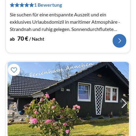
pr
1 Bewertung
Na
Sie suchen für eine entspannte Auszeit und ein
exklusives Urlaubsdomizil in maritimer Atmosphäre -
Strandnah und ruhig gelegen. Sonnendurchflutete
Wohnung.
70
€
ab
/ Nacht