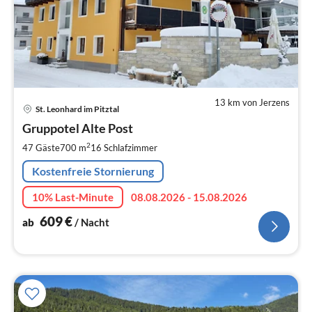
13 km von Jerzens
Pre
St. Leonhard im Pitztal
ab
6
Gruppotel Alte Post
pr
2
47 Gäste
700 m
16
Schlafzimmer
Na
Kostenfreie Stornierung
10% Last-Minute
08.08.2026 - 15.08.2026
609
€
ab
/ Nacht