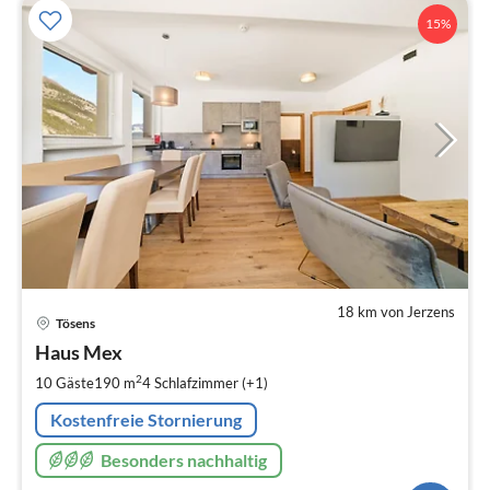
15%
18 km von Jerzens
Pre
Tösens
ab
3
Haus Mex
pr
2
10 Gäste
190 m
4
Schlafzimmer (+1)
Na
Kostenfreie Stornierung
Besonders nachhaltig