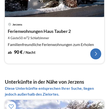
Pre
Jerzens
ab
9
Ferienwohnungen Haus Tauber 2
pr
2
4 Gäste
50 m
2
Schlafzimmer
Na
Familienfreundliche Ferienwohnungen zum Erholen
90
€
ab
/ Nacht
Unterkünfte in der Nähe von Jerzens
Diese Unterkünfte entsprechen Ihrer Suche, liegen
jedoch außerhalb des Zielortes.