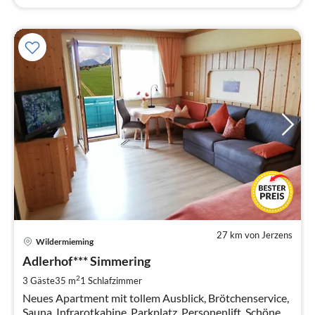
27 km von Jerzens
Pre
Wildermieming
ab
9
Adlerhof*** Simmering
pr
2
3 Gäste
35 m
1
Schlafzimmer
Na
Neues Apartment mit tollem Ausblick, Brötchenservice,
Sauna, Infrarotkabine, Parkplatz, Personenlift, Schönes