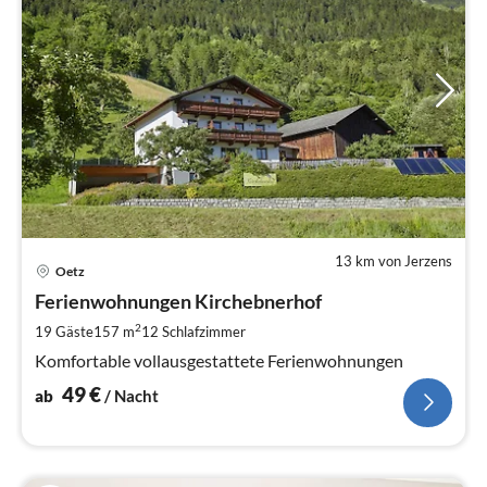
13 km von Jerzens
Pre
Oetz
ab
4
Ferienwohnungen Kirchebnerhof
pr
2
19 Gäste
157 m
12
Schlafzimmer
Na
Komfortable vollausgestattete Ferienwohnungen
49
€
ab
/ Nacht