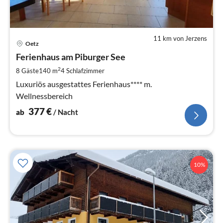
11 km von Jerzens
Pre
Oetz
ab
3
Ferienhaus am Piburger See
pr
2
8 Gäste
140 m
4
Schlafzimmer
Na
Luxuriös ausgestattes Ferienhaus**** m.
Wellnessbereich
377
€
ab
/ Nacht
10%