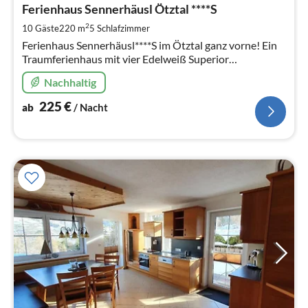
2
Ferienhaus Sennerhäusl Ötztal ****S
pr
2
10 Gäste
220 m
5
Schlafzimmer
Na
Ferienhaus Sennerhäusl****S im Ötztal ganz vorne! Ein
Traumferienhaus mit vier Edelweiß Superior
ausgezeichnet. Für Famillien die sich den Luxus von viel
Nachhaltig
Platz gönnen wollen.
225
€
ab
/ Nacht