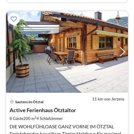
11 km von Jerzens
Pre
Sautens im Ötztal
ab
3
Active Ferienhaus Ötztaltor
pr
2
8 Gäste
200 m
4
Schlafzimmer
Na
DIE WOHLFÜHLOASE GANZ VORNE IM ÖTZTAL
Freistehendes luxuriöses Tiroler Holzhaus für maximal