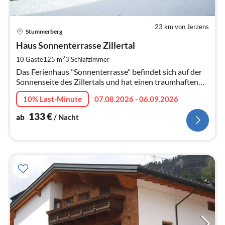
23 km von Jerzens
Pre
Stummerberg
ab
1
Haus Sonnenterrasse Zillertal
pr
2
10 Gäste
125 m
3
Schlafzimmer
Na
Das Ferienhaus "Sonnenterrasse" befindet sich auf der
Sonnenseite des Zillertals und hat einen traumhaften
Blick auf die Berge. Herzlich Willkommen!
10% Last-Minute
07.08.2026 - 06.09.2026
133
€
ab
/ Nacht