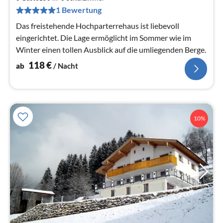
pr
1 Bewertung
Na
Das freistehende Hochparterrehaus ist liebevoll
eingerichtet. Die Lage ermöglicht im Sommer wie im
Winter einen tollen Ausblick auf die umliegenden Berge.
118
€
ab
/ Nacht
10%