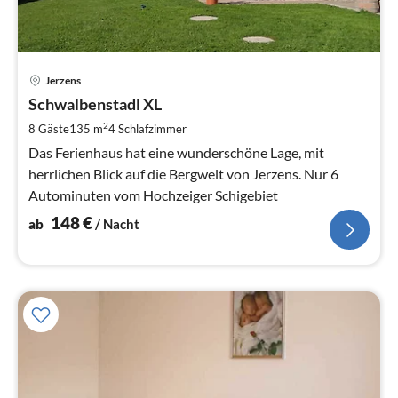
Pre
Jerzens
ab
1
Schwalbenstadl XL
pr
2
8 Gäste
135 m
4
Schlafzimmer
Na
Das Ferienhaus hat eine wunderschöne Lage, mit
herrlichen Blick auf die Bergwelt von Jerzens. Nur 6
Autominuten vom Hochzeiger Schigebiet
148
€
ab
/ Nacht