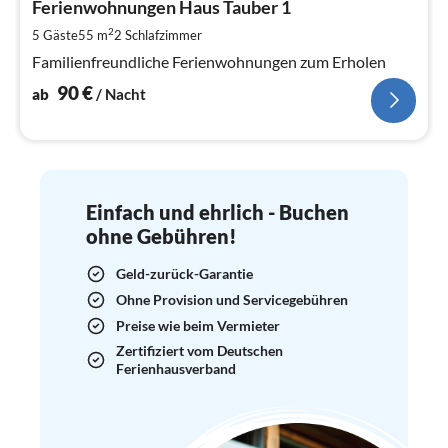
9
Ferienwohnungen Haus Tauber 1
pr
2
5 Gäste
55 m
2
Schlafzimmer
Na
Familienfreundliche Ferienwohnungen zum Erholen
90
€
ab
/ Nacht
Einfach und ehrlich - Buchen
ohne Gebühren!
Geld-zurück-Garantie
Ohne Provision und Servicegebühren
Preise wie beim Vermieter
Zertifiziert vom Deutschen
Ferienhausverband