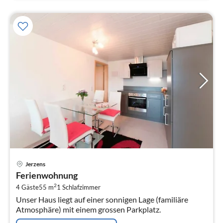
Pre
Jerzens
ab
Ferienwohnung
1
2
4 Gäste
55 m
1
Schlafzimmer
pr
Unser Haus liegt auf einer sonnigen Lage (familiäre
Na
Atmosphäre) mit einem grossen Parkplatz.