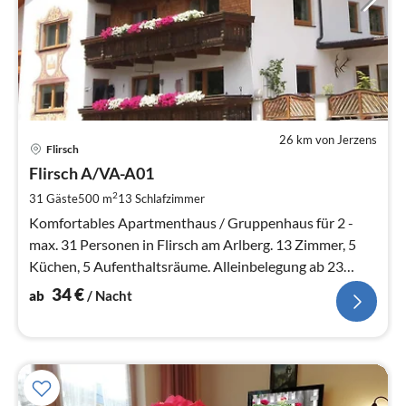
26 km von Jerzens
Pre
Flirsch
ab
3
Flirsch A/VA-A01
pr
2
31 Gäste
500 m
13
Schlafzimmer
Na
Komfortables Apartmenthaus / Gruppenhaus für 2 -
max. 31 Personen in Flirsch am Arlberg. 13 Zimmer, 5
Küchen, 5 Aufenthaltsräume. Alleinbelegung ab 23
Personen. Direkt am Bushalt.
34
€
ab
/ Nacht