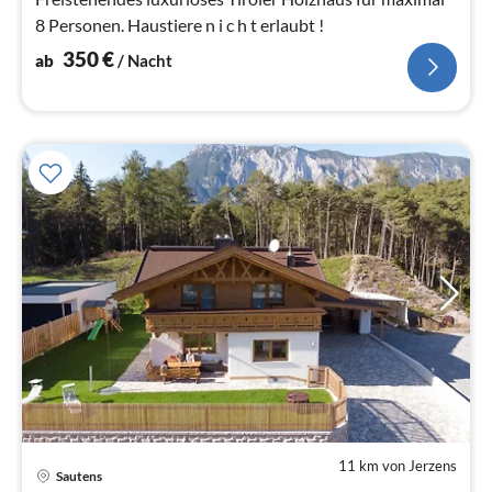
8 Personen. Haustiere n i c h t erlaubt !
350
€
ab
/ Nacht
11 km von Jerzens
Pre
Sautens
ab