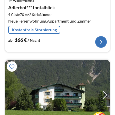
Wildermieming
ab
1
Adlerhof*** Inntalblick
pr
2
4 Gäste
70 m
2
Schlafzimmer
Na
Neue Ferienwohnung,Appartment und Zimmer
Kostenfreie Stornierung
166
€
ab
/ Nacht