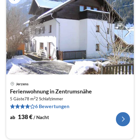
Jerzens
Pre
Ferienwohnung in Zentrumsnähe
ab
2
1
5 Gäste
78 m
2
Schlafzimmer
6 Bewertungen
pr
Na
138
€
ab
/ Nacht