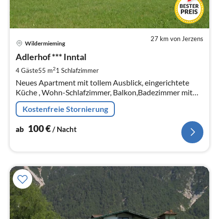
27 km von Jerzens
Pre
Wildermieming
ab
1
Adlerhof *** Inntal
pr
2
4 Gäste
55 m
1
Schlafzimmer
Na
Neues Apartment mit tollem Ausblick, eingerichtete
Küche , Wohn-Schlafzimmer, Balkon,Badezimmer mit
Dusche, WC, Fön und Kosmetikspiegel,
Kostenfreie Stornierung
100
€
ab
/ Nacht