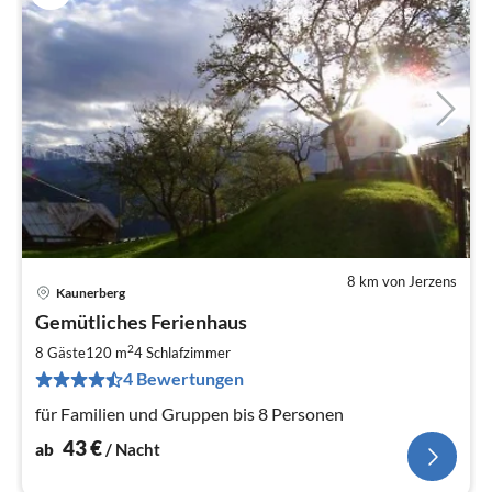
8 km von Jerzens
Kaunerberg
Pre
Gemütliches Ferienhaus
ab
4
2
8 Gäste
120 m
4
Schlafzimmer
pr
4 Bewertungen
Na
für Familien und Gruppen bis 8 Personen
43
€
ab
/ Nacht