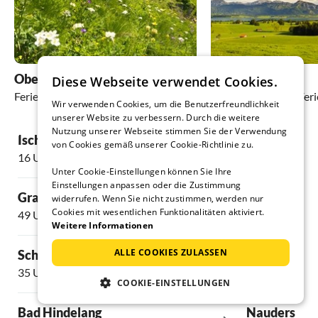
Oberstdorf
Füssen
Diese Webseite verwendet Cookies.
Ferienhäuser und Ferienwohnungen
Ferienhäuser und Fe
Wir verwenden Cookies, um die Benutzerfreundlichkeit
unserer Website zu verbessern. Durch die weitere
Nutzung unserer Webseite stimmen Sie der Verwendung
Ischgl
Ehrwald
von Cookies gemäß unserer Cookie-Richtlinie zu.
16 Unterkünfte
32 Unterkünft
Unter Cookie-Einstellungen können Sie Ihre
Einstellungen anpassen oder die Zustimmung
Grainau
Seefeld
widerrufen. Wenn Sie nicht zustimmen, werden nur
Cookies mit wesentlichen Funktionalitäten aktiviert.
49 Unterkünfte
28 Unterkünft
Weitere Informationen
ALLE COOKIES ZULASSEN
Schwangau
Lermoos
35 Unterkünfte
18 Unterkünft
COOKIE-EINSTELLUNGEN
Bad Hindelang
Nauders