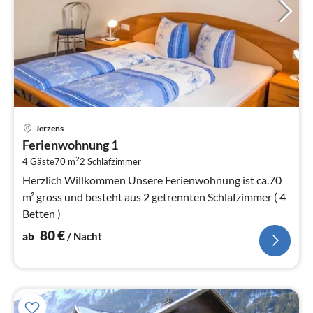
Pre
Jerzens
ab
Ferienwohnung 1
8
2
4 Gäste
70 m
2
Schlafzimmer
pr
Na
Herzlich Willkommen Unsere Ferienwohnung ist ca.70
m² gross und besteht aus 2 getrennten Schlafzimmer ( 4
Betten )
80
€
ab
/ Nacht