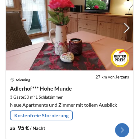
27 km von Jerzens
Pre
Mieming
ab
9
Adlerhof*** Hohe Munde
pr
2
3 Gäste
50 m
1
Schlafzimmer
Na
Neue Apartments und Zimmer mit tollem Ausblick
Kostenfreie Stornierung
95
€
ab
/ Nacht