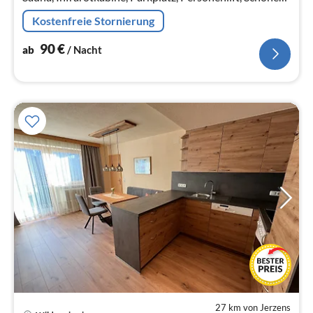
Wohnen im Herzen von Tirol 35m² für max. 2 Erw. und 1
Kostenfreie Stornierung
Kind
90
€
ab
/ Nacht
27 km von Jerzens
Pre