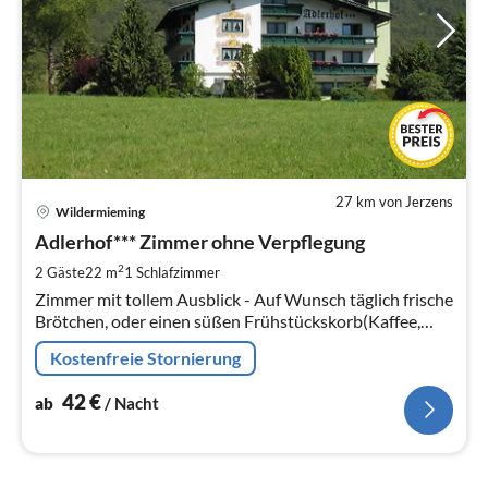
27 km von Jerzens
Pre
Wildermieming
ab
4
Adlerhof*** Zimmer ohne Verpflegung
pr
2
2 Gäste
22 m
1
Schlafzimmer
Na
Zimmer mit tollem Ausblick - Auf Wunsch täglich frische
Brötchen, oder einen süßen Frühstückskorb(Kaffee,
Brötchen, Butter, Marmelade, Honig,) vor ihre
Kostenfreie Stornierung
Zimmertür.
42
€
ab
/ Nacht