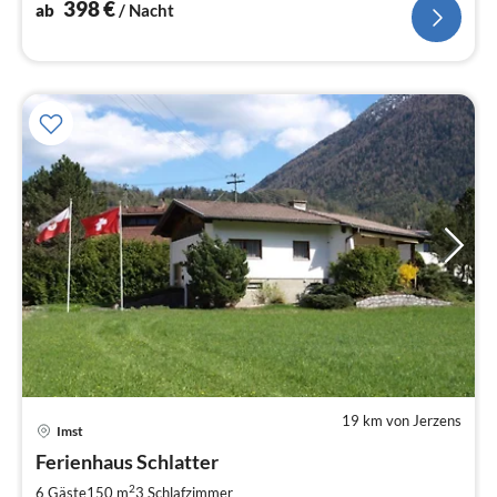
398
€
ab
/ Nacht
19 km von Jerzens
Imst
Pre
Ferienhaus Schlatter
ab
1
2
6 Gäste
150 m
3
Schlafzimmer