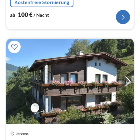
Kostenfreie Stornierung
100
€
ab
/ Nacht
Pre
Jerzens
ab