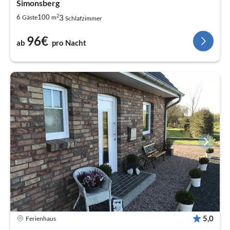
Simonsberg
2
3
6
100
Gäste
m
Schlafzimmer
96€
ab
pro Nacht
5,0
Ferienhaus