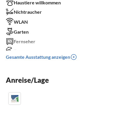
Haustiere willkommen
Nichtraucher
WLAN
Garten
Fernseher
Terrasse
Gesamte Ausstattung anzeigen
Spülmaschine
Waschmaschine
Anreise/Lage
Kamin