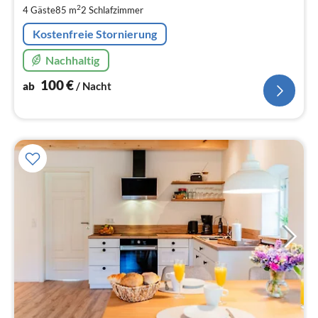
pr
2
4 Gäste
85 m
2
Schlafzimmer
Na
Kostenfreie Stornierung
Nachhaltig
100
€
ab
/ Nacht