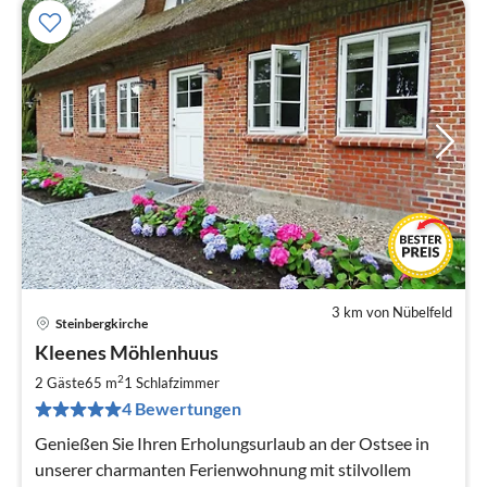
3 km von Nübelfeld
Steinbergkirche
Pre
Kleenes Möhlenhuus
ab
1
2
2 Gäste
65 m
1
Schlafzimmer
pr
4 Bewertungen
Na
Genießen Sie Ihren Erholungsurlaub an der Ostsee in
unserer charmanten Ferienwohnung mit stilvollem