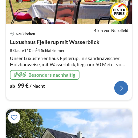
4 km von Nübelfeld
Pre
Neukirchen
ab
9
Luxushaus Fjellerup mit Wasserblick
pr
2
8 Gäste
110 m
4
Schlafzimmer
Na
Unser Luxusferienhaus Fjellerup, in skandinavischer
Holzbauweise, mit Wasserblick, liegt nur 50 Meter vom
Strand entfernt und hat einen eigenen Strandzugang!
Besonders nachhaltig
99
€
ab
/ Nacht