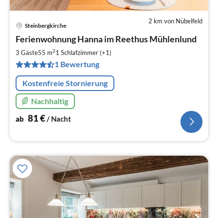
2 km von Nübelfeld
Steinbergkirche
Pre
Ferienwohnung Hanna im Reethus Mühlenlund
ab
8
2
3 Gäste
55 m
1
Schlafzimmer (+1)
pr
1 Bewertung
Na
Kostenfreie Stornierung
Nachhaltig
81
€
ab
/ Nacht