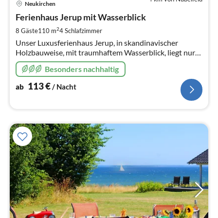
Neukirchen
ab
1
Ferienhaus Jerup mit Wasserblick
pr
2
8 Gäste
110 m
4
Schlafzimmer
Na
Unser Luxusferienhaus Jerup, in skandinavischer
Holzbauweise, mit traumhaftem Wasserblick, liegt nur
40 Meter vom Strand entfernt und hat einen eigenen
Besonders nachhaltig
Strandzugang!
113
€
ab
/ Nacht