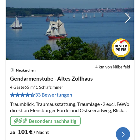
4 km von Nübelfeld
Neukirchen
Pre
Gendarmenstube - Altes Zollhaus
ab
1
2
4 Gäste
65 m
1
Schlafzimmer
pr
33 Bewertungen
Na
Traumblick, Traumausstattung, Traumlage -2 excl. FeWo
direkt an Flensburger Förde und Ostseeradweg, Blick
auf dänische Südsee, Strand, Kamin, Infrarotsauna,
Besonders nachhaltig
Hunde willkommen, WLAN
101
€
ab
/ Nacht