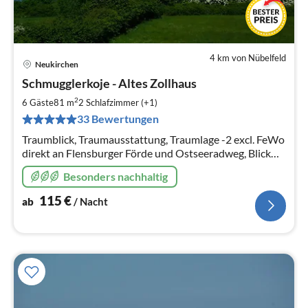
4 km von Nübelfeld
Neukirchen
Pre
Schmugglerkoje - Altes Zollhaus
ab
1
2
6 Gäste
81 m
2
Schlafzimmer (+1)
pr
33 Bewertungen
Na
Traumblick, Traumausstattung, Traumlage -2 excl. FeWo
direkt an Flensburger Förde und Ostseeradweg, Blick
auf dänische Südsee, Strand, Kamin, Infrarotsauna,
Besonders nachhaltig
Hunde willkommen, WLAN
115
€
ab
/ Nacht