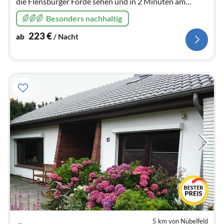
die Flensburger Förde sehen und in 2 Minuten am
Strand sein?Dann sind Sie in unserem neuen,
Besonders nachhaltig
großzügigen Holzhaus genau richtig
223
€
ab
/ Nacht
5 km von Nübelfeld