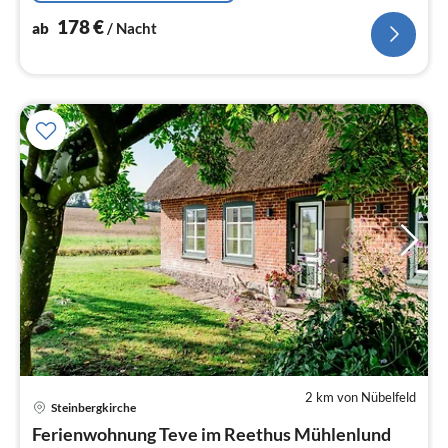
178
€
ab
/ Nacht
2 km von Nübelfeld
Pre
Steinbergkirche
ab
1
Ferienwohnung Teve im Reethus Mühlenlund