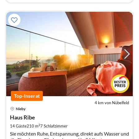
Top-Inserat
4 km von Nübelfeld
Pre
Nieby
ab
2
Haus Ribe
pr
2
14 Gäste
210 m
7
Schlafzimmer
Na
Sie möchten Ruhe, Entspannung, direkt aufs Wasser und