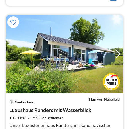
4 km von Nübelfeld
Pre
Neukirchen
ab
1
Luxushaus Randers mit Wasserblick
pr
2
10 Gäste
125 m
5
Schlafzimmer
Na
Unser Luxusferienhaus Randers, in skandinavischer