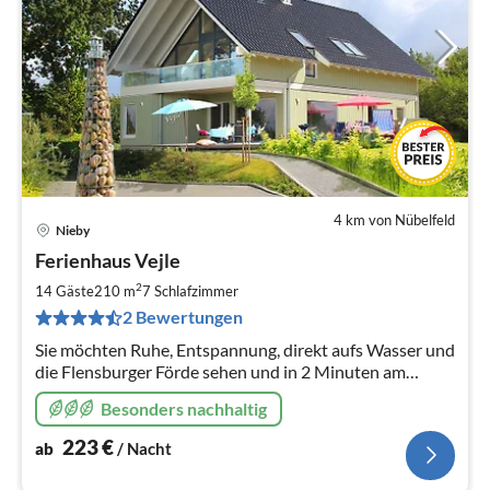
4 km von Nübelfeld
Nieby
Pre
Ferienhaus Vejle
ab
2
2
14 Gäste
210 m
7
Schlafzimmer
pr
2 Bewertungen
Na
Sie möchten Ruhe, Entspannung, direkt aufs Wasser und
die Flensburger Förde sehen und in 2 Minuten am
Strand sein?Dann sind Sie in unserem NEUEN,
Besonders nachhaltig
großzügigen Holzhaus genau richtig
223
€
ab
/ Nacht