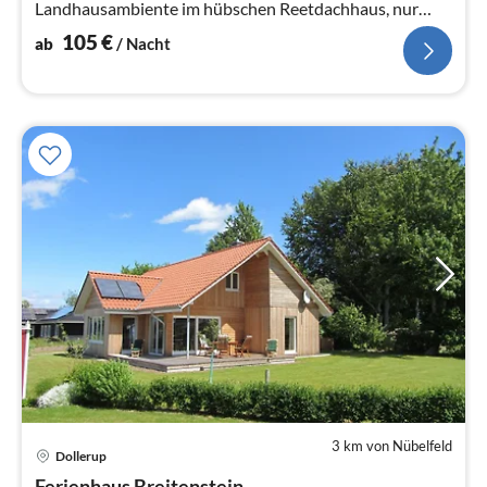
Landhausambiente im hübschen Reetdachhaus, nur
5km vom Strand entfernt!
105
€
ab
/ Nacht
3 km von Nübelfeld
Dollerup
Pre
Ferienhaus Breitenstein