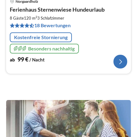
Norgaardholz
Pre
Ferienhaus Sternenwiese Hundeurlaub
ab
9
2
8 Gäste
120 m
3
Schlafzimmer
pr
18 Bewertungen
Na
Kostenfreie Stornierung
Besonders nachhaltig
99
€
ab
/ Nacht