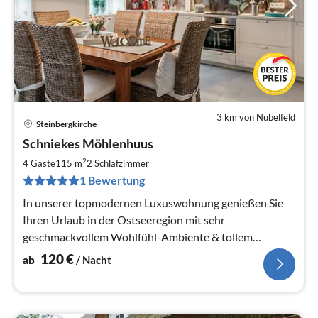
3 km von Nübelfeld
Steinbergkirche
Pre
Schniekes Möhlenhuus
ab
1
2
4 Gäste
115 m
2
Schlafzimmer
pr
1 Bewertung
Na
In unserer topmodernen Luxuswohnung genießen Sie
Ihren Urlaub in der Ostseeregion mit sehr
geschmackvollem Wohlfühl-Ambiente & tollem
Außenbereich, nur 5km vom Strand entfernt!
120
€
ab
/ Nacht