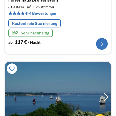
ab
1
2
6 Gäste
145 m
3
Schlafzimmer
pr
4 Bewertungen
Na
Kostenfreie Stornierung
Sehr nachhaltig
117
€
ab
/ Nacht