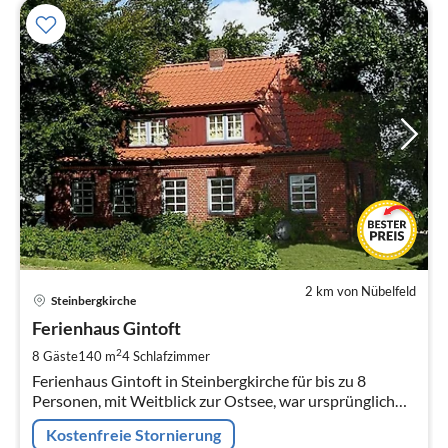
2 km von Nübelfeld
Pre
Steinbergkirche
ab
1
Ferienhaus Gintoft
pr
2
8 Gäste
140 m
4
Schlafzimmer
Na
Ferienhaus Gintoft in Steinbergkirche für bis zu 8
Personen, mit Weitblick zur Ostsee, war ursprünglich
ein Melkerhaus von 1920 und wurde umgebaut zu
Kostenfreie Stornierung
einem gemütlichen Landhaus.