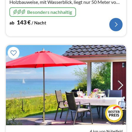
Holzbauweise, mit Wasserblick, liegt nur 50 Meter vom
Strand entfernt und hat einen eigenen Strandzugang!
Besonders nachhaltig
143
€
ab
/ Nacht
4 km von Nübelfeld
Pre