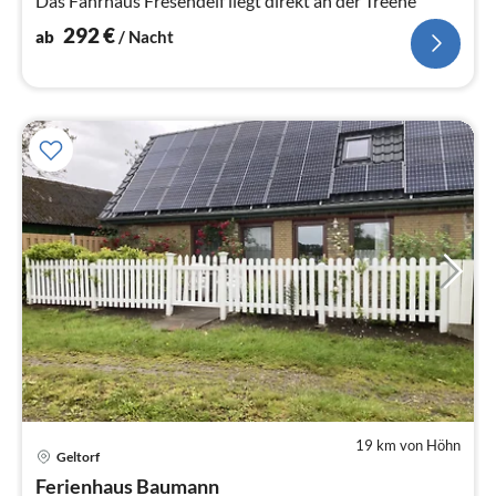
Das Fährhaus Fresendelf liegt direkt an der Treene
292
€
ab
/ Nacht
19 km von Höhn
Pre
Geltorf
ab
8
Ferienhaus Baumann