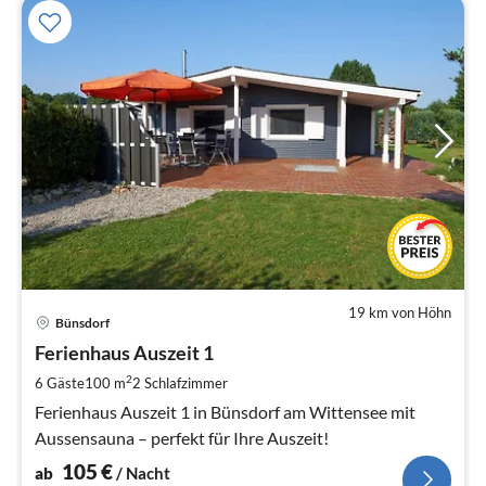
19 km von Höhn
Pre
Bünsdorf
ab
1
Ferienhaus Auszeit 1
pr
2
6 Gäste
100 m
2
Schlafzimmer
Na
Ferienhaus Auszeit 1 in Bünsdorf am Wittensee mit
Aussensauna – perfekt für Ihre Auszeit!
105
€
ab
/ Nacht