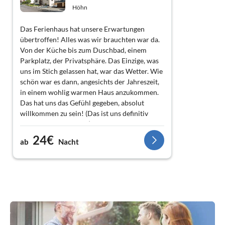
Höhn
Das Ferienhaus hat unsere Erwartungen
übertroffen! Alles was wir brauchten war da.
Von der Küche bis zum Duschbad, einem
Parkplatz, der Privatsphäre. Das Einzige, was
uns im Stich gelassen hat, war das Wetter. Wie
schön war es dann, angesichts der Jahreszeit,
in einem wohlig warmen Haus anzukommen.
Das hat uns das Gefühl gegeben, absolut
willkommen zu sein! (Das ist uns definitiv
schon einmal passiert.) Alles eine
Wiederholung wert. Nochmals vielen Dank
24€
ab
Nacht
für die Gastfreundschaft!