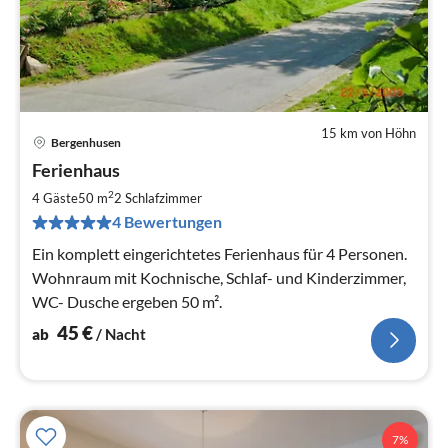
15 km von Höhn
Bergenhusen
Pre
Ferienhaus
ab
4
2
4 Gäste
50 m
2
Schlafzimmer
pr
4 Bewertungen
Na
Ein komplett eingerichtetes Ferienhaus für 4 Personen.
Wohnraum mit Kochnische, Schlaf- und Kinderzimmer,
WC- Dusche ergeben 50 m².
45
€
ab
/ Nacht
7%