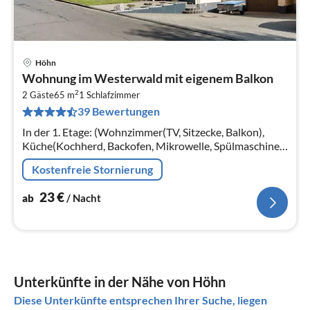
Höhn
Pre
Wohnung im Westerwald mit eigenem Balkon
ab
2
2
2 Gäste
65 m
1
Schlafzimmer
39 Bewertungen
pr
Na
In der 1. Etage: (Wohnzimmer(TV, Sitzecke, Balkon),
Küche(Kochherd, Backofen, Mikrowelle, Spülmaschine,
Kühl-/Gefrierkombination), Schlafzimmer(Doppelbett
Kostenfreie Stornierung
king size)
23
€
ab
/ Nacht
Unterkünfte in der Nähe von Höhn
Diese Unterkünfte entsprechen Ihrer Suche, liegen