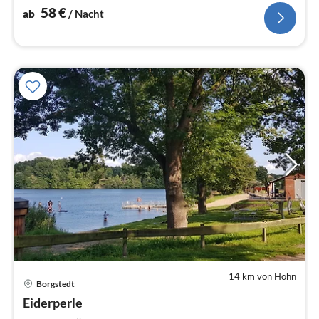
58
€
ab
/ Nacht
14 km von Höhn
Pre
Borgstedt
ab
7
Eiderperle