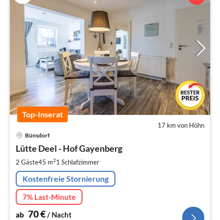
Top-Inserat
17 km von Höhn
Pre
Bünsdorf
ab
7
Lütte Deel - Hof Gayenberg
pr
2
2 Gäste
45 m
1
Schlafzimmer
Na
Kostenfreie Stornierung
7% Last-Minute
70
€
ab
/ Nacht