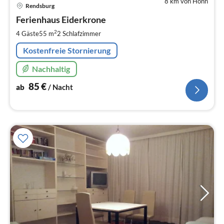
8 km von Höhn
Pre
Rendsburg
ab
8
Ferienhaus Eiderkrone
pr
2
4 Gäste
55 m
2
Schlafzimmer
Na
Kostenfreie Stornierung
Nachhaltig
85
€
ab
/ Nacht