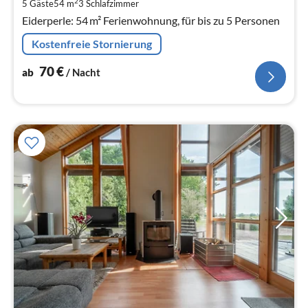
pr
2
5 Gäste
54 m
3
Schlafzimmer
Na
Eiderperle: 54 m² Ferienwohnung, für bis zu 5 Personen
Kostenfreie Stornierung
70
€
ab
/ Nacht