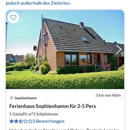
jedoch außerhalb des Zielortes.
3 km von Höhn
Sophienhamm
Pre
Ferienhaus Sophienhamm für 2-5 Pers
ab
6
2
5 Gäste
85 m
3
Schlafzimmer
pr
2 Bewertungen
Na