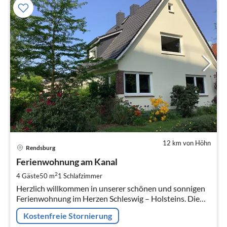
12 km von Höhn
Pre
Rendsburg
ab
5
Ferienwohnung am Kanal
pr
2
4 Gäste
50 m
1
Schlafzimmer
Na
Herzlich willkommen in unserer schönen und sonnigen
Ferienwohnung im Herzen Schleswig – Holsteins. Die
Fewo liegt im Obergeschoss eines Einfamilienhauses mit
Kostenfreie Stornierung
eigenem Eingang.