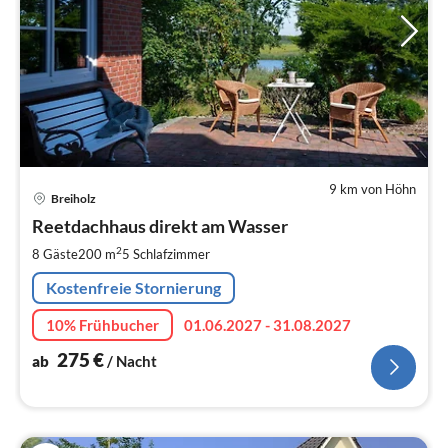
9 km von Höhn
Pre
Breiholz
ab
2
Reetdachhaus direkt am Wasser
pr
2
8 Gäste
200 m
5
Schlafzimmer
Na
Kostenfreie Stornierung
10% Frühbucher
01.06.2027 - 31.08.2027
275
€
ab
/ Nacht