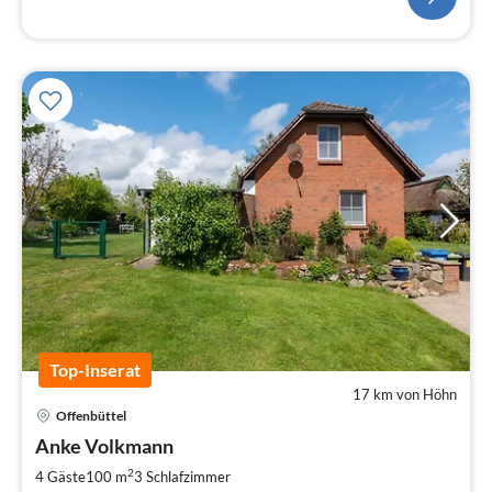
Top-Inserat
17 km von Höhn
Pre
Offenbüttel
ab
1
Anke Volkmann
pr
2
4 Gäste
100 m
3
Schlafzimmer
Na