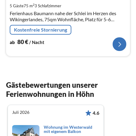
pr
2
5 Gäste
75 m
3
Schlafzimmer
Na
Ferienhaus Baumann nahe der Schlei im Herzen des
Wikingerlandes, 75qm Wohnfläche, Platz für 5-6
Personen, 4 Zimmer.
Kostenfreie Stornierung
80
€
ab
/ Nacht
Gästebewertungen unserer
Ferienwohnungen in Höhn
Juli 2026
4.6
Wohnung im Westerwald
mit eigenem Balkon