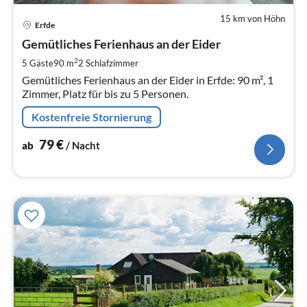
15 km von Höhn
Pre
Erfde
ab
7
Gemütliches Ferienhaus an der Eider
pr
2
5 Gäste
90 m
2
Schlafzimmer
Na
Gemütliches Ferienhaus an der Eider in Erfde: 90 m², 1
Zimmer, Platz für bis zu 5 Personen.
Kostenfreie Stornierung
79
€
ab
/ Nacht