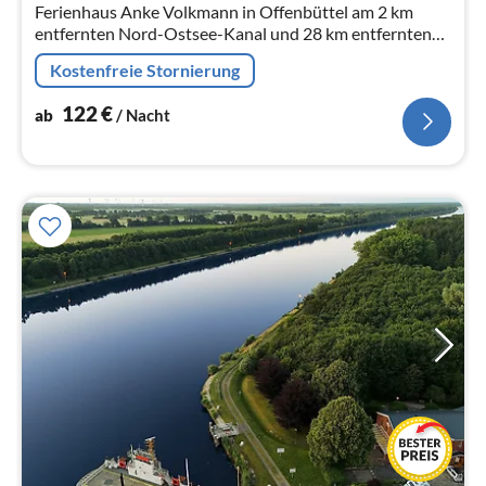
Ferienhaus Anke Volkmann in Offenbüttel am 2 km
entfernten Nord-Ostsee-Kanal und 28 km entfernten
Nordsee, 100m² Wohnfläche, Platz für 4 Personen. Mit
Kostenfreie Stornierung
Wintergarten, Sauna und Ofen
122
€
ab
/ Nacht