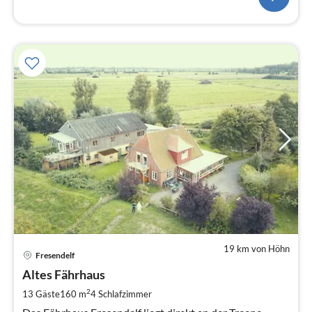
19 km von Höhn
Pre
Fresendelf
ab
2
Altes Fährhaus
pr
2
13 Gäste
160 m
4
Schlafzimmer
Na