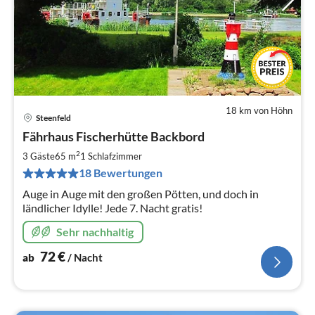
18 km von Höhn
Steenfeld
Pre
Fährhaus Fischerhütte Backbord
ab
7
2
3 Gäste
65 m
1
Schlafzimmer
pr
18 Bewertungen
Na
Auge in Auge mit den großen Pötten, und doch in
ländlicher Idylle! Jede 7. Nacht gratis!
Sehr nachhaltig
72
€
ab
/ Nacht