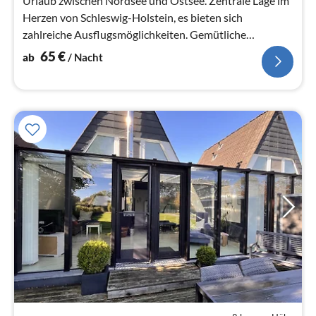
Urlaub zwischen Nordsee und Ostsee. Zentrale Lage im
Herzen von Schleswig-Holstein, es bieten sich
zahlreiche Ausflugsmöglichkeiten. Gemütliche
Haushälfte mit Garten und Terrasse.
65
€
ab
/ Nacht