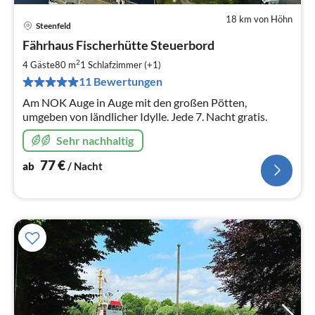
18 km von Höhn
Steenfeld
Pre
Fährhaus Fischerhütte Steuerbord
ab
7
2
4 Gäste
80 m
1
Schlafzimmer (+1)
pr
11 Bewertungen
Na
Am NOK Auge in Auge mit den großen Pötten,
umgeben von ländlicher Idylle. Jede 7. Nacht gratis.
Sehr nachhaltig
77
€
ab
/ Nacht