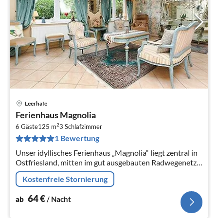
Leerhafe
Pre
Ferienhaus Magnolia
ab
2
6
6 Gäste
125 m
3
Schlafzimmer
1 Bewertung
pr
Na
Unser idyllisches Ferienhaus „Magnolia“ liegt zentral in
Ostfriesland, mitten im gut ausgebauten Radwegenetz
unserer Halbinsel, ungefähr 5 km südlich der Kreisstadt
Kostenfreie Stornierung
Wittmund und...
64
€
ab
/ Nacht