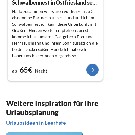
Schwalbennest in Ostfriesland sehr zu Empfehlen
Hallo zusammen wir waren vor kurzem zu 3
also meine Partnerin unser Hund und ich im
Schwalbennest ich kann diese Unterkunft mit
Großem Herzen weiter empfehlen zuerst
komme ich zu unseren Gastgebern Frau und
Herr Hülsmann und ihrem Sohn zusätzlich die
beiden zuckersüßen Hunde ich habe wir
haben uns bisher noch nirgends so
willkommen und aufgehoben gefühlt wie dort
65€
wundervolle Unterhaltungen und auch mal
ab
Nacht
einen gemütlichen Abend mit ihnen verbracht
alles in allem was sie angeht ohne worte pure
Begeisterung 3 unfassbar liebe Menschen.
Jetzt komme ich zur Unterkunft diese ist
Weitere Inspiration für Ihre
wunderschön und sauber eingerichtet alles ist
Urlaubsplanung
vorhanden es hat uns an nichts gemangelt Bett
und Sofa sehr bequem und super Geschlafen
Urlaubsideen in Leerhafe
am Tv hatten wir Netflix und Sky da wir ja
einen Hund Dabei hatten haben wir uns