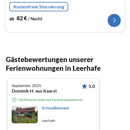
am Ende einer Sackgasse, mit freiem Blick über Felder
Kostenfreie Stornierung
und Wiesen.
82
€
ab
/ Nacht
Gästebewertungen unserer
Ferienwohnungen in Leerhafe
September 2025
5.0
Dominik H. aus Kaarst
Verifizierter Gast von Ferienhausmiete.de
Schwalbennest
Leerhafe