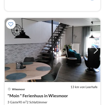
13 km von Leerhafe
Wiesmoor
Pre
"Moin " Ferienhuus in Wiesmoor
ab
7
2
3 Gäste
90 m
2
Schlafzimmer