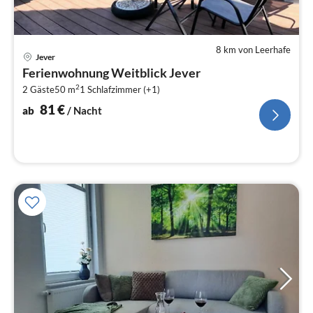
8 km von Leerhafe
Pre
Jever
ab
Ferienwohnung Weitblick Jever
8
2
2 Gäste
50 m
1
Schlafzimmer (+1)
pr
Na
81
€
ab
/ Nacht