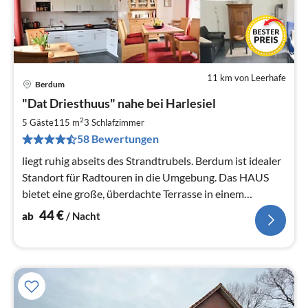
11 km von Leerhafe
Berdum
Pre
"Dat Driesthuus" nahe bei Harlesiel
ab
4
2
5 Gäste
115 m
3
Schlafzimmer
pr
58 Bewertungen
Na
liegt ruhig abseits des Strandtrubels. Berdum ist idealer
Standort für Radtouren in die Umgebung. Das HAUS
bietet eine große, überdachte Terrasse in einem
naturnahen Garten.
44
€
ab
/ Nacht