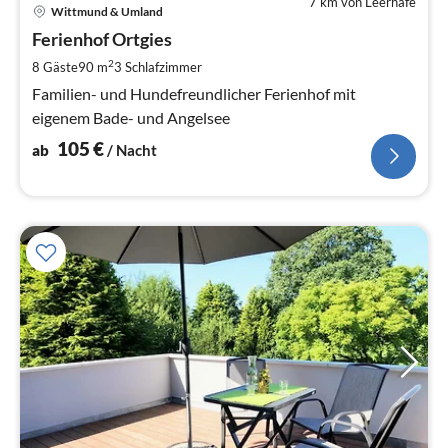
7 km von Leerhafe
Pre
Wittmund & Umland
ab
1
Ferienhof Ortgies
pr
2
8 Gäste
90 m
3
Schlafzimmer
Na
Familien- und Hundefreundlicher Ferienhof mit
eigenem Bade- und Angelsee
105
€
ab
/ Nacht