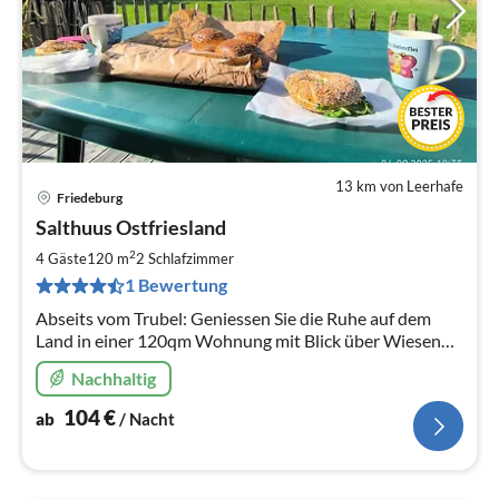
13 km von Leerhafe
Friedeburg
Pre
Salthuus Ostfriesland
ab
1
2
4 Gäste
120 m
2
Schlafzimmer
pr
1 Bewertung
Na
Abseits vom Trubel: Geniessen Sie die Ruhe auf dem
Land in einer 120qm Wohnung mit Blick über Wiesen
und Felder!
Nachhaltig
104
€
ab
/ Nacht