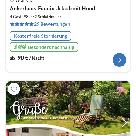
Wittmund
Pre
Ankerhuus-Funnix Urlaub mit Hund
ab
9
2
4 Gäste
98 m
2
Schlafzimmer
pr
29 Bewertungen
Na
Kostenfreie Stornierung
Besonders nachhaltig
90
€
ab
/ Nacht