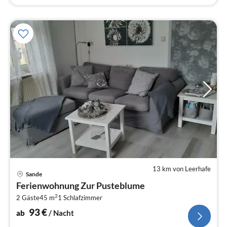
13 km von Leerhafe
Pre
Sande
ab
Ferienwohnung Zur Pusteblume
9
2
2 Gäste
45 m
1
Schlafzimmer
pr
Na
93
€
ab
/ Nacht