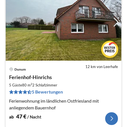
12 km von Leerhafe
Dunum
Pre
Ferienhof-Hinrichs
ab
4
2
5 Gäste
80 m
2
Schlafzimmer
pr
5 Bewertungen
Na
Ferienwohnung im ländlichen Ostfriesland mit
anliegendem Bauernhof
47
€
ab
/ Nacht