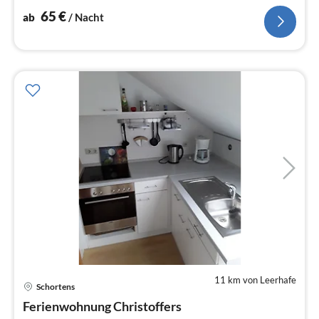
65
€
ab
/ Nacht
11 km von Leerhafe
Pre
Schortens
ab
5
Ferienwohnung Christoffers