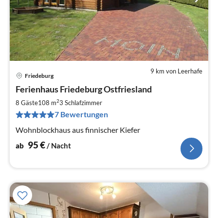
9 km von Leerhafe
Friedeburg
Pre
Ferienhaus Friedeburg Ostfriesland
ab
9
2
8 Gäste
108 m
3
Schlafzimmer
pr
7 Bewertungen
Na
Wohnblockhaus aus finnischer Kiefer
95
€
ab
/ Nacht