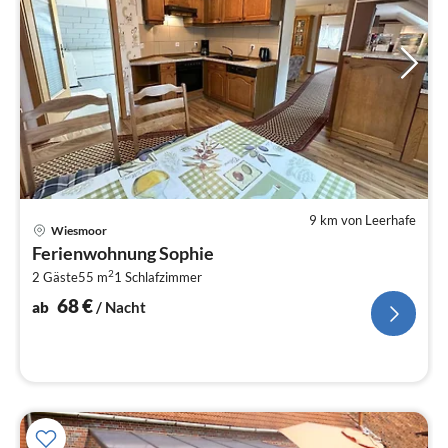
9 km von Leerhafe
Pre
Wiesmoor
ab
Ferienwohnung Sophie
6
2
2 Gäste
55 m
1
Schlafzimmer
pr
Na
68
€
ab
/ Nacht