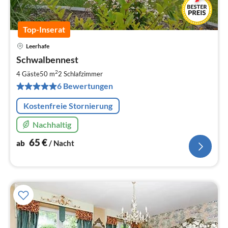
Top-Inserat
Leerhafe
Pre
Schwalbennest
ab
6
2
4 Gäste
50 m
2
Schlafzimmer
pr
6 Bewertungen
Na
Kostenfreie Stornierung
Nachhaltig
65
€
ab
/ Nacht