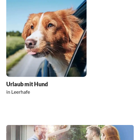
erstmal Gedanken gemacht diese wurden uns
aber direkt vertrieben die Tiere haben die
gesamte zeit zusammen verbracht und
gespielt...(unserer Ein Australian Shepherd
...und die anderen beiden kleine kleine
Havaneser).
Alles in allem freuen wir uns auf das Nächte
mal und Bedanken uns sehr für die schöne
zeit!
Urlaub mit Hund
in Leerhafe