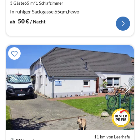
pr
2
3 Gäste
65 m
1
Schlafzimmer
Na
In ruhiger Sackgasse,65qm,Fewo
50
€
ab
/ Nacht
11 km von Leerhafe