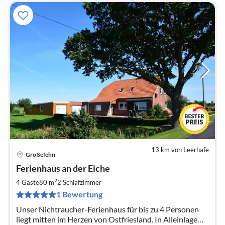
13 km von Leerhafe
Großefehn
Pre
Ferienhaus an der Eiche
ab
8
2
4 Gäste
80 m
2
Schlafzimmer
pr
1 Bewertung
Na
Unser Nichtraucher-Ferienhaus für bis zu 4 Personen
liegt mitten im Herzen von Ostfriesland. In Alleinlage