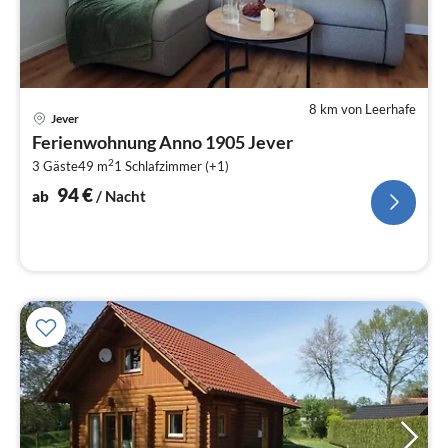
8 km von Leerhafe
Pre
Jever
ab
Ferienwohnung Anno 1905 Jever
9
2
3 Gäste
49 m
1
Schlafzimmer (+1)
pr
Na
94
€
ab
/ Nacht