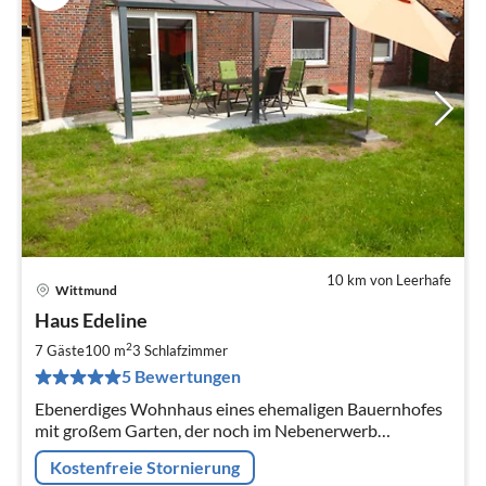
10 km von Leerhafe
Wittmund
Pre
Haus Edeline
ab
6
2
7 Gäste
100 m
3
Schlafzimmer
pr
5 Bewertungen
Na
Ebenerdiges Wohnhaus eines ehemaligen Bauernhofes
mit großem Garten, der noch im Nebenerwerb
bewirtschaftet wird .
Kostenfreie Stornierung