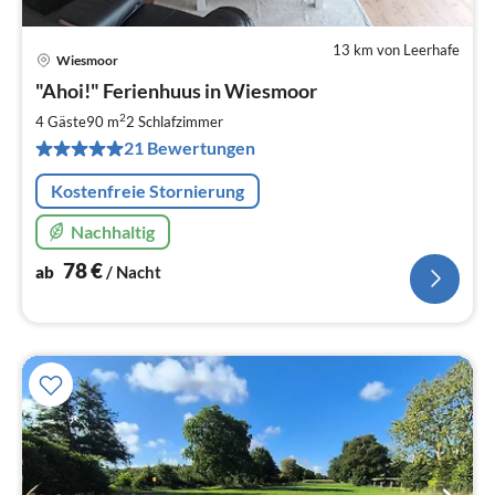
13 km von Leerhafe
Wiesmoor
Pre
"Ahoi!" Ferienhuus in Wiesmoor
ab
7
2
4 Gäste
90 m
2
Schlafzimmer
pr
21 Bewertungen
Na
Kostenfreie Stornierung
Nachhaltig
78
€
ab
/ Nacht