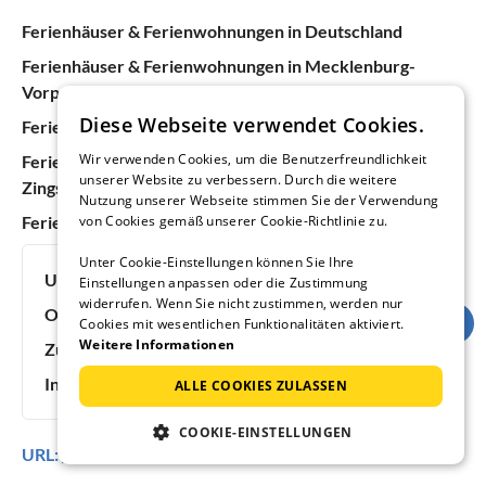
Ferienhäuser & Ferienwohnungen in Deutschland
Ferienhäuser & Ferienwohnungen in Mecklenburg-
Vorpommern
Diese Webseite verwendet Cookies.
Ferienhäuser & Ferienwohnungen an der Ostsee
Wir verwenden Cookies, um die Benutzerfreundlichkeit
Ferienhäuser & Ferienwohnungen in Fischland-Darß-
unserer Website zu verbessern. Durch die weitere
Zingst
Nutzung unserer Webseite stimmen Sie der Verwendung
Ferienhäuser & Ferienwohnungen in Pruchten
von Cookies gemäß unserer Cookie-Richtlinie zu.
Unter Cookie-Einstellungen können Sie Ihre
Urlaubsideen:
Strandurlaub
Einstellungen anpassen oder die Zustimmung
widerrufen. Wenn Sie nicht zustimmen, werden nur
Objektnummer:
171998
Cookies mit wesentlichen Funktionalitäten aktiviert.
Weitere Informationen
Zuletzt aktualisiert:
06.08.2026
Inserat online seit:
8 Jahren
ALLE COOKIES ZULASSEN
COOKIE-EINSTELLUNGEN
URL:
https://www.ferienhausmiete.de/171998.htm