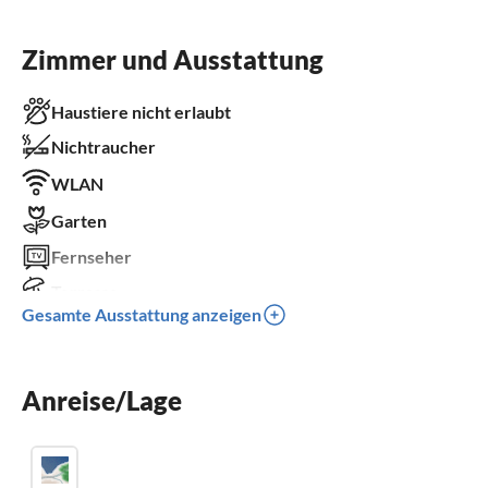
Zimmer und Ausstattung
Haustiere nicht erlaubt
Nichtraucher
WLAN
Garten
Fernseher
Terrasse
Gesamte Ausstattung anzeigen
Spülmaschine
Kamin
Anreise/Lage
Kinderbett