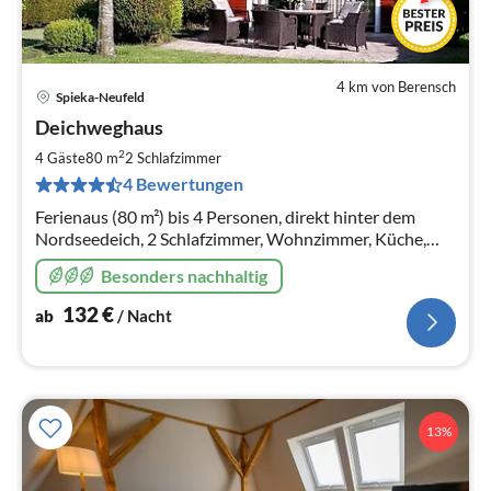
4 km von Berensch
Spieka-Neufeld
Pre
Deichweghaus
ab
1
2
4 Gäste
80 m
2
Schlafzimmer
pr
4 Bewertungen
Na
Ferienaus (80 m²) bis 4 Personen, direkt hinter dem
Nordseedeich, 2 Schlafzimmer, Wohnzimmer, Küche,
Bad mit WC, Wanne und Dusche, außerdem Balkon,
Besonders nachhaltig
Terrasse, Parkplatrz und SAT-TV
132
€
ab
/ Nacht
13%