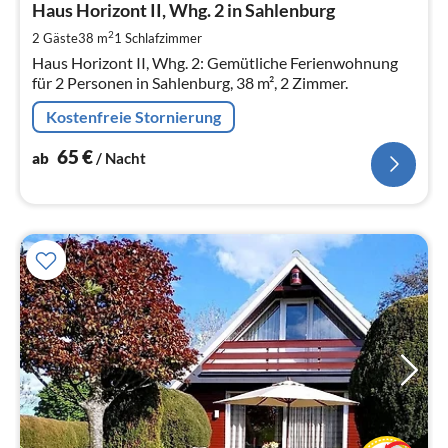
6
Haus Horizont II, Whg. 2 in Sahlenburg
pr
2
2 Gäste
38 m
1
Schlafzimmer
Na
Haus Horizont II, Whg. 2: Gemütliche Ferienwohnung
für 2 Personen in Sahlenburg, 38 m², 2 Zimmer.
Kostenfreie Stornierung
65
€
ab
/ Nacht