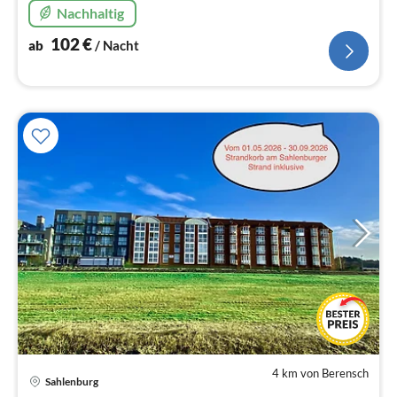
Südseite und freiem Blick über Wiesen und Felder.
Nachhaltig
102
€
ab
/ Nacht
4 km von Berensch
Pre
Sahlenburg
ab