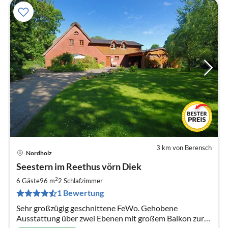
3 km von Berensch
Nordholz
Pre
Seestern im Reethus vörn Diek
ab
1
2
6 Gäste
96 m
2
Schlafzimmer
pr
1 Bewertung
Na
Sehr großzügig geschnittene FeWo. Gehobene
Ausstattung über zwei Ebenen mit großem Balkon zur