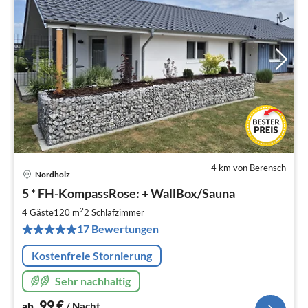
4 km von Berensch
Nordholz
Pre
5 * FH-KompassRose: + WallBox/Sauna
ab
9
2
4 Gäste
120 m
2
Schlafzimmer
pr
17 Bewertungen
Na
Kostenfreie Stornierung
Sehr nachhaltig
99
€
ab
/ Nacht