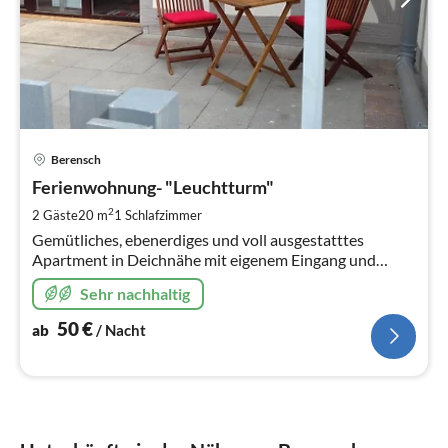
Pre
Berensch
ab
5
Ferienwohnung- "Leuchtturm"
pr
2
2 Gäste
20 m
1
Schlafzimmer
Na
Gemütliches, ebenerdiges und voll ausgestatttes
Apartment in Deichnähe mit eigenem Eingang und
schöner Terrasse
Sehr nachhaltig
50
€
ab
/ Nacht