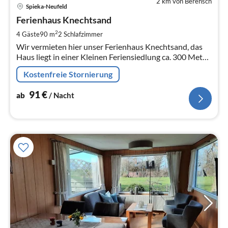
2 km von Berensch
Pre
Spieka-Neufeld
ab
9
Ferienhaus Knechtsand
pr
2
4 Gäste
90 m
2
Schlafzimmer
Na
Wir vermieten hier unser Ferienhaus Knechtsand, das
Haus liegt in einer Kleinen Feriensiedlung ca. 300 Meter
vom Nordseedeich entfernt. Es lädt zum Erholen ein.
Kostenfreie Stornierung
91
€
ab
/ Nacht