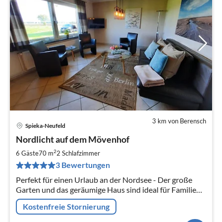
3 km von Berensch
Spieka-Neufeld
Pre
Nordlicht auf dem Mövenhof
ab
8
2
6 Gäste
70 m
2
Schlafzimmer
pr
3 Bewertungen
Na
Perfekt für einen Urlaub an der Nordsee - Der große
Garten und das geräumige Haus sind ideal für Familien
mit Kindern & Hund
Kostenfreie Stornierung