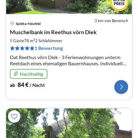
3 km von Berensch
Spieka-Neufeld
Pre
Muschelbank im Reethus vörn Diek
ab
8
2
5 Gäste
78 m
2
Schlafzimmer
pr
1 Bewertung
Na
Dat Reethus vörn Diek - 3 Ferienwohnungen unterm
Reetdach eines ehemaligen Bauernhauses. Individueller
Zuschnitt und Ausstattung für den etwas
Nachhaltig
anspruchsvolleren Geschmack.
84
€
ab
/ Nacht