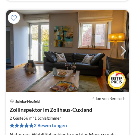
4 km von Berensch
Spieka-Neufeld
Pre
Zollinspektor im Zollhaus-Cuxland
ab
7
2
2 Gäste
56 m
1
Schlafzimmer
pr
2 Bewertungen
Na
Natur pur, Wohlfühlambiente und das Meer so nah: