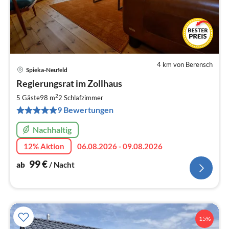
4 km von Berensch
Spieka-Neufeld
Pre
Regierungsrat im Zollhaus
ab
9
2
5 Gäste
98 m
2
Schlafzimmer
pr
9 Bewertungen
Na
Nachhaltig
12% Aktion
06.08.2026 - 09.08.2026
99
€
ab
/ Nacht
15%