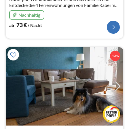
Entdecke die 4 Ferienwohnungen von Familie Rabe im
historischen Zollhaus für deinen Urlaub an der Wurster
Nachhaltig
Nordseeküste.
73
€
ab
/ Nacht
13%