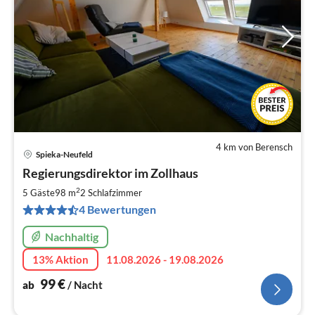
4 km von Berensch
Spieka-Neufeld
Pre
Regierungsdirektor im Zollhaus
ab
9
2
5 Gäste
98 m
2
Schlafzimmer
pr
4 Bewertungen
Na
Nachhaltig
13% Aktion
11.08.2026 - 19.08.2026
99
€
ab
/ Nacht