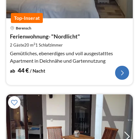
Top-Inserat
Pre
Berensch
ab
4
Ferienwohnung- "Nordlicht"
pr
2
2 Gäste
20 m
1
Schlafzimmer
Na
Gemütliches, ebenerdiges und voll ausgestatttes
Apartment in Deichnähe und Gartennutzung
44
€
ab
/ Nacht