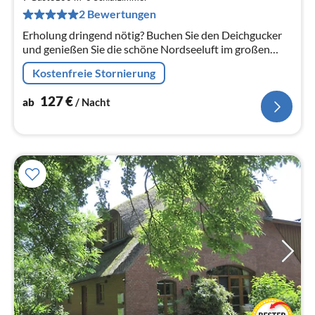
pr
2 Bewertungen
Na
Erholung dringend nötig? Buchen Sie den Deichgucker
und genießen Sie die schöne Nordseeluft im großen
hauseigenen Garten oder entspannen Sie auf den 100
Kostenfreie Stornierung
qm Wohnfläche.
127
€
ab
/ Nacht