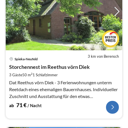
3 km von Berensch
Pre
Spieka-Neufeld
ab
7
Storchennest im Reethus vörn Diek
pr
2
3 Gäste
50 m
1
Schlafzimmer
Na
Dat Reethus vörn Diek - 3 Ferienwohnungen unterm
Reetdach eines ehemaligen Bauernhauses. Individueller
Zuschnitt und Ausstattung für den etwas
anspruchsvolleren Geschmack.
71
€
ab
/ Nacht