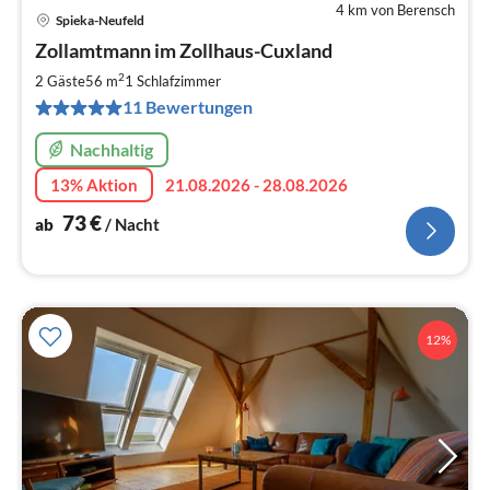
4 km von Berensch
Spieka-Neufeld
Pre
Zollamtmann im Zollhaus-Cuxland
ab
7
2
2 Gäste
56 m
1
Schlafzimmer
pr
11 Bewertungen
Na
Nachhaltig
13% Aktion
21.08.2026 - 28.08.2026
73
€
ab
/ Nacht
12%