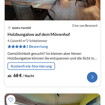
3 km von Berensch
Spieka-Neufeld
Pre
Holzbungalow auf dem Mövenhof
ab
6
2
4 Gäste
40 m
2
Schlafzimmer
pr
1 Bewertung
Na
Gemütlichkeit gesucht? Im kleinen aber feinen
Holzbungalow können Sie entspannen und die Sicht in
die Ferne genießen.
Kostenfreie Stornierung
68
€
ab
/ Nacht