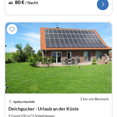
80
€
ab
/ Nacht
3 km von Berensch
Spieka-Neufeld
Pre
Deichgucker - Urlaub an der Küste
ab
1
2
9 Gäste
100 m
3
Schlafzimmer